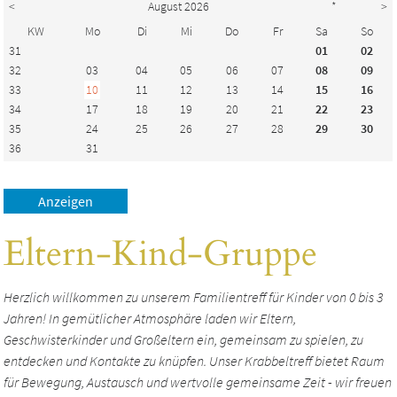
<
August 2026
*
>
KW
Mo
Di
Mi
Do
Fr
Sa
So
31
01
02
32
03
04
05
06
07
08
09
33
10
11
12
13
14
15
16
34
17
18
19
20
21
22
23
35
24
25
26
27
28
29
30
36
31
Eltern-Kind-Gruppe
Herzlich willkommen zu unserem Familientreff für Kinder von 0 bis 3
Jahren! In gemütlicher Atmosphäre laden wir Eltern,
Geschwisterkinder und Großeltern ein, gemeinsam zu spielen, zu
entdecken und Kontakte zu knüpfen. Unser Krabbeltreff bietet Raum
für Bewegung, Austausch und wertvolle gemeinsame Zeit - wir freuen