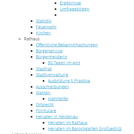
Ergebnisse
Umfragebögen
Statistik
Feuerwehr
Kirchen
Rathaus
Öffentliche Bekanntmachungen
Bürgerservice
Bürgermeisterin
90 Tagen im Amt
Stadtrat
Stadtverwaltung
Ausbildung & Praktika
Ausschreibungen
Wahlen
Wahlhelfer
Ortsrecht
Formulare
Heiraten in Heidenau
Heiraten im Rathaus
Heiraten im Barockgarten Großsedlitz