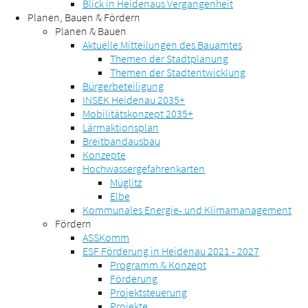
Blick in Heidenaus Vergangenheit
Planen, Bauen & Fördern
Planen & Bauen
Aktuelle Mitteilungen des Bauamtes
Themen der Stadtplanung
Themen der Stadtentwicklung
Bürgerbeteiligung
INSEK Heidenau 2035+
Mobilitätskonzept 2035+
Lärmaktionsplan
Breitbandausbau
Konzepte
Hochwassergefahrenkarten
Müglitz
Elbe
Kommunales Energie- und Klimamanagement
Fördern
ASSKomm
ESF Förderung in Heidenau 2021 - 2027
Programm & Konzept
Förderung
Projektsteuerung
Projekte