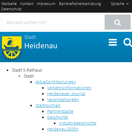
Startseite
Kontakt
Impressum
Barrierefreiheitserklärung
Sprache
Datenschutz
Stadt
Heidenau
Stadt & Rathaus
Stadt
Aktuelle Mitteilungen
Verkehrsinformationen
Heidenauer Journal
Veranstaltungen
Stadtportrait
Partnerstädte
Geschichte
Industriegeschichte
Heidenau 2035+