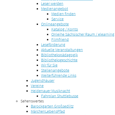
Leser werden
Medienangebot
Medien finden
Service
Onlineangebote
Katalog / Konto
Onleihe Sächsischer Raum / elearning
Filmfriend
Leseförderung
Aktuelle Veranstaltungen
Bibliothekspädagogik
Bibliotheksgeschichte
Wir für Sie
Stellenangebote
Weiterführende Links
Jugendhäuser
Vereine
Heidenauer Musiknacht
Fahrplan Shuttlebusse
Sehenswertes
Barockgarten Großsedlitz
MärchenLebensPfad