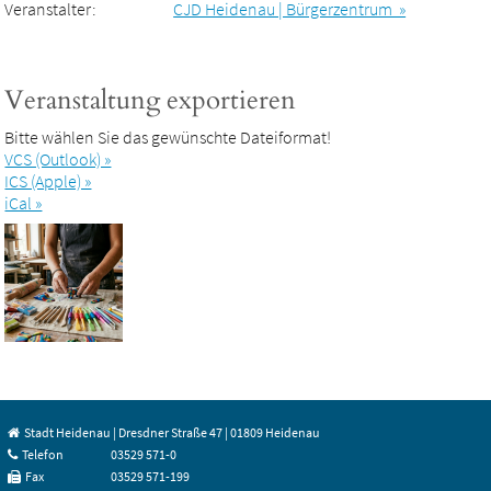
Veranstalter:
CJD Heidenau | Bürgerzentrum »
Veranstaltung exportieren
Bitte wählen Sie das gewünschte Dateiformat!
VCS (Outlook) »
ICS (Apple) »
iCal »
Stadt Heidenau | Dresdner Straße 47 | 01809 Heidenau
Telefon
03529 571-0
Fax
03529 571-199