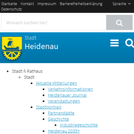
Startseite
Kontakt
Impressum
Barrierefreiheitserklärung
Sprache
Datenschutz
Stadt
Heidenau
Stadt & Rathaus
Stadt
Aktuelle Mitteilungen
Verkehrsinformationen
Heidenauer Journal
Veranstaltungen
Stadtportrait
Partnerstädte
Geschichte
Industriegeschichte
Heidenau 2035+