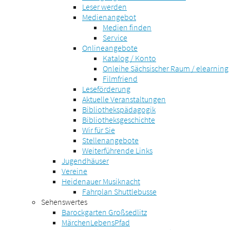
Leser werden
Medienangebot
Medien finden
Service
Onlineangebote
Katalog / Konto
Onleihe Sächsischer Raum / elearning
Filmfriend
Leseförderung
Aktuelle Veranstaltungen
Bibliothekspädagogik
Bibliotheksgeschichte
Wir für Sie
Stellenangebote
Weiterführende Links
Jugendhäuser
Vereine
Heidenauer Musiknacht
Fahrplan Shuttlebusse
Sehenswertes
Barockgarten Großsedlitz
MärchenLebensPfad