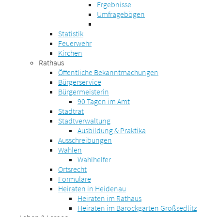
Ergebnisse
Umfragebögen
Statistik
Feuerwehr
Kirchen
Rathaus
Öffentliche Bekanntmachungen
Bürgerservice
Bürgermeisterin
90 Tagen im Amt
Stadtrat
Stadtverwaltung
Ausbildung & Praktika
Ausschreibungen
Wahlen
Wahlhelfer
Ortsrecht
Formulare
Heiraten in Heidenau
Heiraten im Rathaus
Heiraten im Barockgarten Großsedlitz