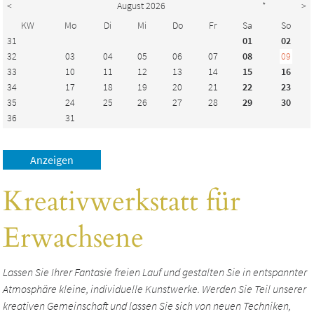
<
August 2026
*
>
KW
Mo
Di
Mi
Do
Fr
Sa
So
31
01
02
32
03
04
05
06
07
08
09
33
10
11
12
13
14
15
16
34
17
18
19
20
21
22
23
35
24
25
26
27
28
29
30
36
31
Kreativwerkstatt für
Erwachsene
Lassen Sie Ihrer Fantasie freien Lauf und gestalten Sie in entspannter
Atmosphäre kleine, individuelle Kunstwerke. Werden Sie Teil unserer
kreativen Gemeinschaft und lassen Sie sich von neuen Techniken,