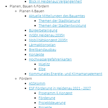
Blick in Heidenaus Vergangenheit
Planen, Bauen & Fördern
Planen & Bauen
Aktuelle Mitteilungen des Bauamtes
Themen der Stadtplanung
Themen der Stadtentwicklung
Bürgerbeteiligung
INSEK Heidenau 2035+
Mobilitätskonzept 2035+
Lärmaktionsplan
Breitbandausbau
Konzepte
Hochwassergefahrenkarten
Müglitz
Elbe
Kommunales Energie- und Klimamanagement
Fördern
ASSKomm
ESF Förderung in Heidenau 2021 - 2027
Programm & Konzept
Förderung
Projektsteuerung
Projekte