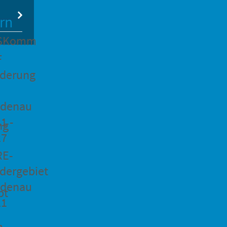
rn
SKomm
F
rderung
idenau
1 -
ng
27
RE-
dergebiet
idenau
pt
21
n