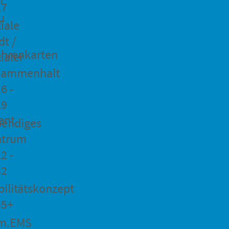
27
u
iale
dt /
hrenkarten
ialer
sammenhalt
6 -
29
ent
bendiges
ntrum
2 -
32
ilitätskonzept
35+
m.EMS