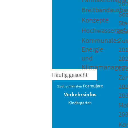
20
Breitbandausba
Soz
Konzepte
Sta
Hochwassergefa
Soz
Kommunales
Zu
Energie-
201
und
20
Klimamanagem
Le
Häufig gesucht
Ze
202
Formulare
Heiraten
Stadtrat
20
Verkehrsinfos
Kindergarten
Mob
20
Ko