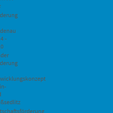
F
rderung
idenau
4 -
20
ader
rderung
wicklungskonzept
in-
d
ßsedlitz
tschaftsförderung