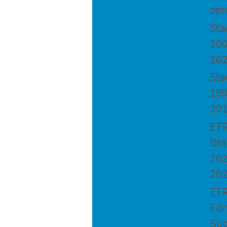
zer
St
200
20
Sta
199
20
EF
Bra
202
20
EF
Fö
Sü