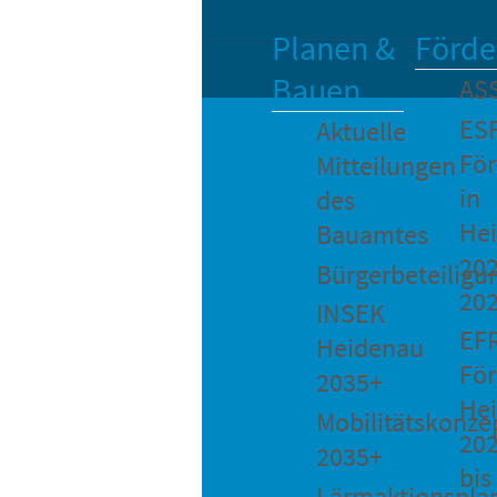
Planen &
Förde
Bauen
AS
ES
Aktuelle
Fö
Mitteilungen
in
des
He
Bauamtes
202
Bürgerbeteiligu
20
INSEK
EF
Heidenau
För
2035+
He
Mobilitätskonze
20
2035+
bis
Lärmaktionspla