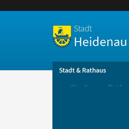
Stadt
Heidenau
Stadt & Rathaus
Stadt
Ratha
Aktuelle
Öff
Mitteilungen
Be
Stadtportrait
Bür
Statistik
Bür