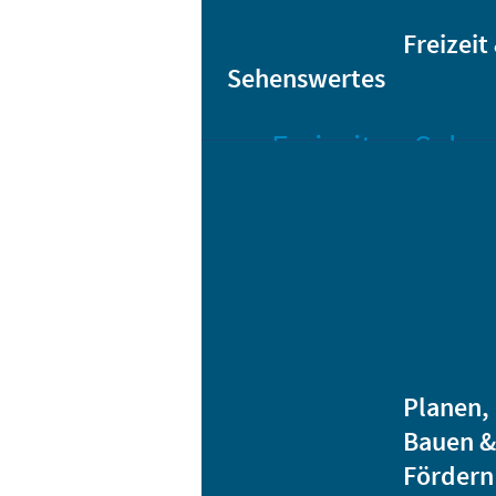
Sta
Bikesharing
Freizeit
Sehenswertes
Freizeit
Sehen
Veranstaltungen
Bar
Gro
Albert-
Schwarz-
Mä
Bad
Bli
Stadtbibliothek
He
Ver
Jugendhäuser
Planen,
Vereine
Bauen &
Heidenauer
Fördern
Musiknacht