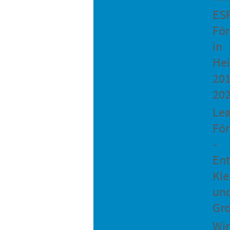
ES
Fö
in
He
201
20
Le
Fö
-
Ent
Kle
un
Gro
Wir