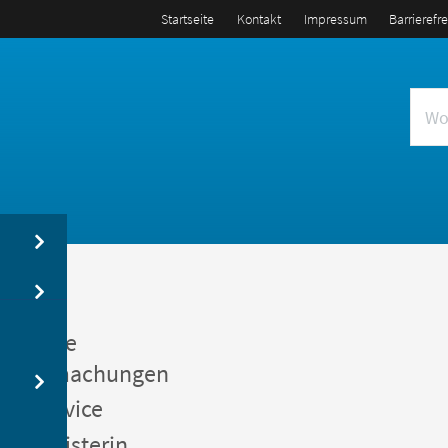
Startseite
Kontakt
Impressum
Barrierefr
us
entliche
kanntmachungen
gerservice
germeisterin