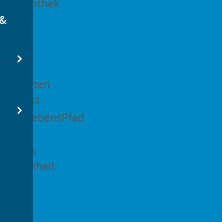
dtbibliothek
 &
swertes
ockgarten
ßsedlitz
rchenLebensPfad
ck in
idenaus
gangenheit