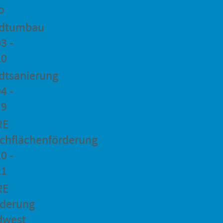
o
adtumbau
3 -
20
dtsanierung
4 -
19
RE
chflächenförderung
0 -
21
RE
rderung
dwest