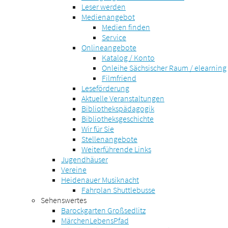
Leser werden
Medienangebot
Medien finden
Service
Onlineangebote
Katalog / Konto
Onleihe Sächsischer Raum / elearning
Filmfriend
Leseförderung
Aktuelle Veranstaltungen
Bibliothekspädagogik
Bibliotheksgeschichte
Wir für Sie
Stellenangebote
Weiterführende Links
Jugendhäuser
Vereine
Heidenauer Musiknacht
Fahrplan Shuttlebusse
Sehenswertes
Barockgarten Großsedlitz
MärchenLebensPfad