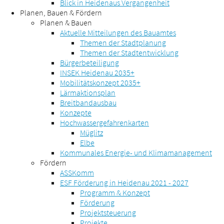
Blick in Heidenaus Vergangenheit
Planen, Bauen & Fördern
Planen & Bauen
Aktuelle Mitteilungen des Bauamtes
Themen der Stadtplanung
Themen der Stadtentwicklung
Bürgerbeteiligung
INSEK Heidenau 2035+
Mobilitätskonzept 2035+
Lärmaktionsplan
Breitbandausbau
Konzepte
Hochwassergefahrenkarten
Müglitz
Elbe
Kommunales Energie- und Klimamanagement
Fördern
ASSKomm
ESF Förderung in Heidenau 2021 - 2027
Programm & Konzept
Förderung
Projektsteuerung
Projekte