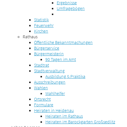
Ergebnisse
Umfragebögen
Statistik
Feuerwehr
Kirchen
Rathaus
Öffentliche Bekanntmachungen
Bürgerservice
Bürgermeisterin
90 Tagen im Amt
Stadtrat
Stadtverwaltung
Ausbildung & Praktika
Ausschreibungen
Wahlen
Wahlhelfer
Ortsrecht
Formulare
Heiraten in Heidenau
Heiraten im Rathaus
Heiraten im Barockgarten Großsedlitz