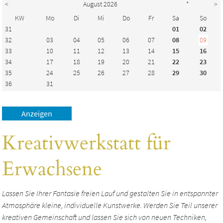
<
August 2026
*
>
KW
Mo
Di
Mi
Do
Fr
Sa
So
31
01
02
32
03
04
05
06
07
08
09
33
10
11
12
13
14
15
16
34
17
18
19
20
21
22
23
35
24
25
26
27
28
29
30
36
31
Kreativwerkstatt für
Erwachsene
Lassen Sie Ihrer Fantasie freien Lauf und gestalten Sie in entspannter
Atmosphäre kleine, individuelle Kunstwerke. Werden Sie Teil unserer
kreativen Gemeinschaft und lassen Sie sich von neuen Techniken,