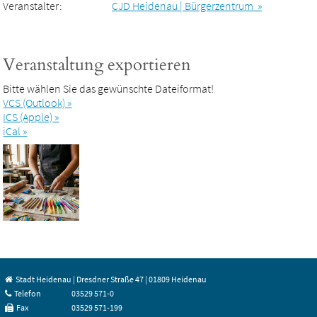
Veranstalter:
CJD Heidenau | Bürgerzentrum »
Veranstaltung exportieren
Bitte wählen Sie das gewünschte Dateiformat!
VCS (Outlook) »
ICS (Apple) »
iCal »
Stadt Heidenau | Dresdner Straße 47 | 01809 Heidenau
Telefon
03529 571-0
Fax
03529 571-199