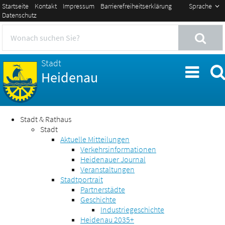
Startseite
Kontakt
Impressum
Barrierefreiheitserklärung
Sprache
Datenschutz
Stadt
Heidenau
Stadt & Rathaus
Stadt
Aktuelle Mitteilungen
Verkehrsinformationen
Heidenauer Journal
Veranstaltungen
Stadtportrait
Partnerstädte
Geschichte
Industriegeschichte
Heidenau 2035+