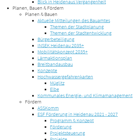
Blick in Heidenaus Vergangenheit
Planen, Bauen & Fördern
Planen & Bauen
Aktuelle Mitteilungen des Bauamtes
Themen der Stadtplanung
Themen der Stadtentwicklung
Bürgerbeteiligung
INSEK Heidenau 2035+
Mobilitätskonzept 2035+
Lärmaktionsplan
Breitbandausbau
Konzepte
Hochwassergefahrenkarten
Müglitz
Elbe
Kommunales Energie- und Klimamanagement
Fördern
ASSKomm
ESF Förderung in Heidenau 2021 - 2027
Programm & Konzept
Förderung
Projektsteuerung
Projekte