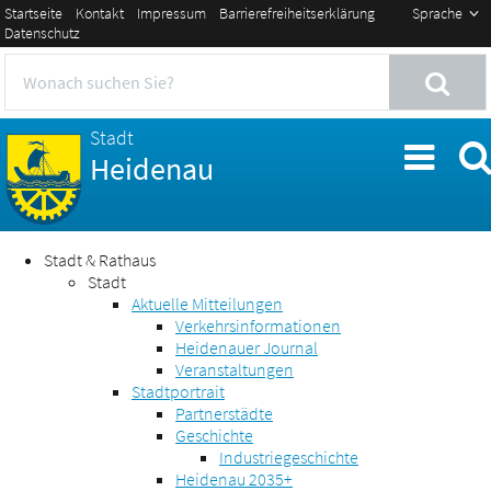
Startseite
Kontakt
Impressum
Barrierefreiheitserklärung
Sprache
Datenschutz
Stadt
Heidenau
Stadt & Rathaus
Stadt
Aktuelle Mitteilungen
Verkehrsinformationen
Heidenauer Journal
Veranstaltungen
Stadtportrait
Partnerstädte
Geschichte
Industriegeschichte
Heidenau 2035+