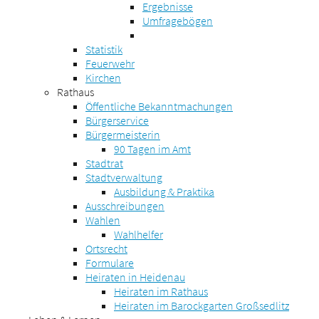
Ergebnisse
Umfragebögen
Statistik
Feuerwehr
Kirchen
Rathaus
Öffentliche Bekanntmachungen
Bürgerservice
Bürgermeisterin
90 Tagen im Amt
Stadtrat
Stadtverwaltung
Ausbildung & Praktika
Ausschreibungen
Wahlen
Wahlhelfer
Ortsrecht
Formulare
Heiraten in Heidenau
Heiraten im Rathaus
Heiraten im Barockgarten Großsedlitz