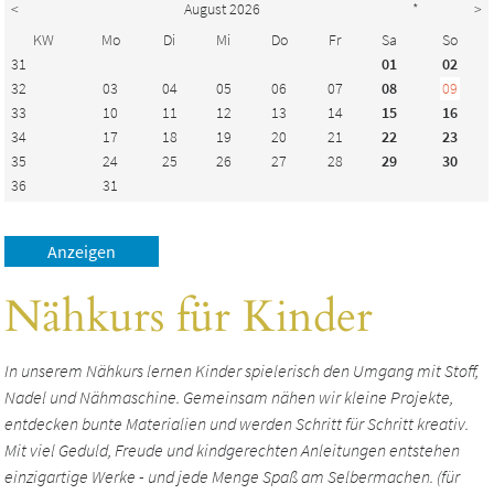
<
August 2026
*
>
KW
Mo
Di
Mi
Do
Fr
Sa
So
31
01
02
32
03
04
05
06
07
08
09
33
10
11
12
13
14
15
16
34
17
18
19
20
21
22
23
35
24
25
26
27
28
29
30
36
31
Nähkurs für Kinder
In unserem Nähkurs lernen Kinder spielerisch den Umgang mit Stoff,
Nadel und Nähmaschine. Gemeinsam nähen wir kleine Projekte,
entdecken bunte Materialien und werden Schritt für Schritt kreativ.
Mit viel Geduld, Freude und kindgerechten Anleitungen entstehen
einzigartige Werke - und jede Menge Spaß am Selbermachen. (für