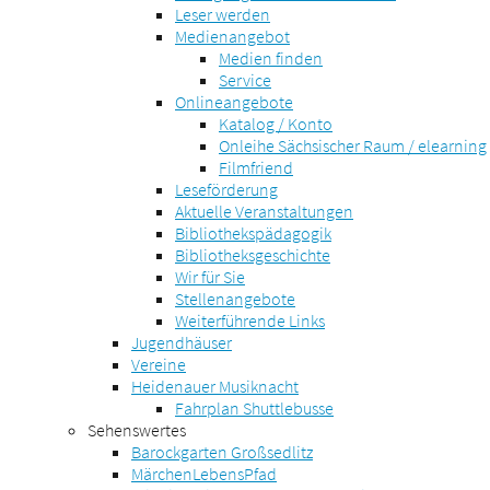
Leser werden
Medienangebot
Medien finden
Service
Onlineangebote
Katalog / Konto
Onleihe Sächsischer Raum / elearning
Filmfriend
Leseförderung
Aktuelle Veranstaltungen
Bibliothekspädagogik
Bibliotheksgeschichte
Wir für Sie
Stellenangebote
Weiterführende Links
Jugendhäuser
Vereine
Heidenauer Musiknacht
Fahrplan Shuttlebusse
Sehenswertes
Barockgarten Großsedlitz
MärchenLebensPfad