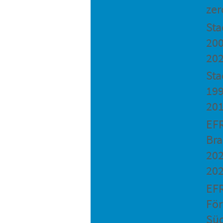
zer
St
200
20
Sta
199
20
EF
Bra
202
20
EF
Fö
Sü