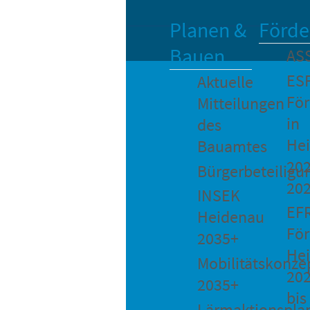
Planen &
Förde
Bauen
AS
ES
Aktuelle
Fö
Mitteilungen
in
des
He
Bauamtes
202
Bürgerbeteiligu
20
INSEK
EF
Heidenau
För
2035+
He
Mobilitätskonze
20
2035+
bis
Lärmaktionspla