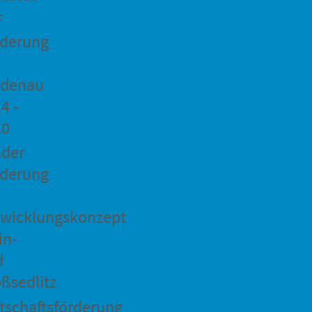
F
rderung
idenau
4 -
20
ader
rderung
wicklungskonzept
in-
d
ßsedlitz
tschaftsförderung