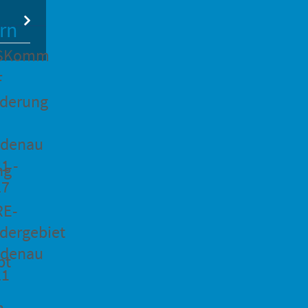
rn
SKomm
F
rderung
idenau
1 -
ng
27
RE-
dergebiet
idenau
pt
21
n