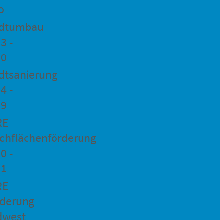
o
adtumbau
3 -
20
dtsanierung
4 -
19
RE
chflächenförderung
0 -
21
RE
rderung
dwest