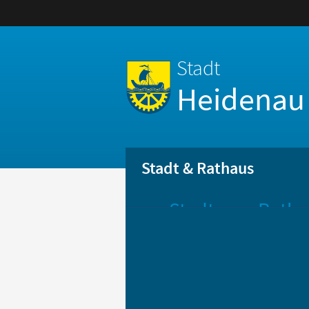
Stadt
Heidenau
Stadt & Rathaus
Stadt
Ratha
Aktuelle
Öff
Mitteilungen
Be
Stadtportrait
Bür
Statistik
Bür