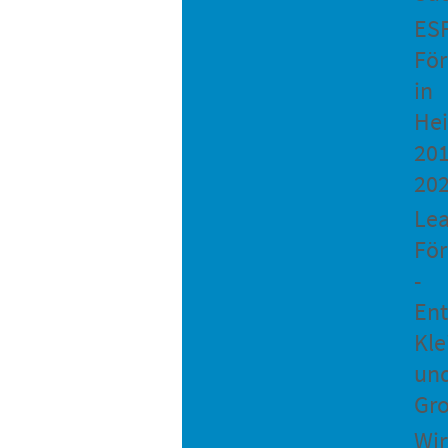
ES
Fö
in
He
201
20
Le
Fö
-
Ent
Kle
un
Gro
Wir