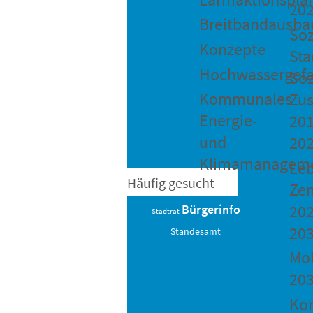
20
Breitbandausba
Soz
Konzepte
Sta
Hochwassergefa
Soz
Kommunales
Zu
Energie-
201
und
20
Klimamanagem
Le
Häufig gesucht
Ze
202
Bürgerinfo
Stadtrat
20
Standesamt
Mob
20
Ko