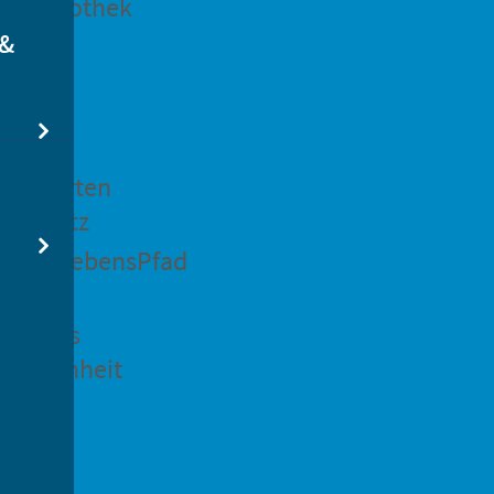
dtbibliothek
 &
swertes
ockgarten
ßsedlitz
rchenLebensPfad
ck in
idenaus
gangenheit