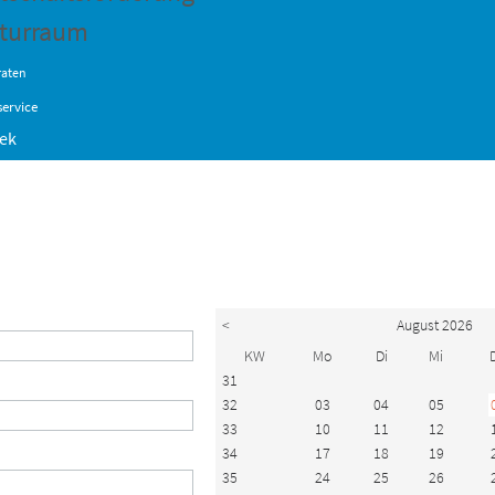
turraum
raten
ervice
hek
<
August 2026
KW
Mo
Di
Mi
31
32
03
04
05
33
10
11
12
34
17
18
19
35
24
25
26