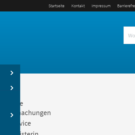
Startseite
Kontakt
Impressum
Barrierefr
us
entliche
kanntmachungen
gerservice
germeisterin