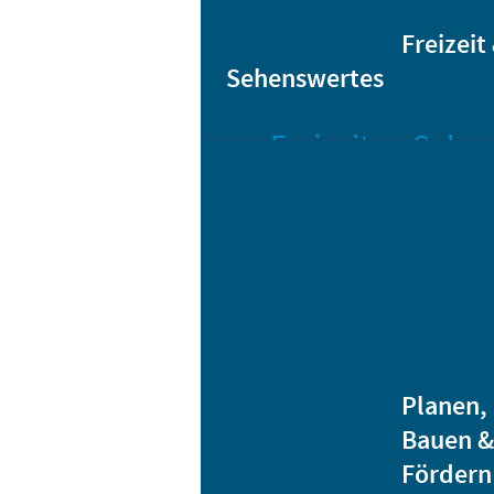
Sta
Bikesharing
Freizeit
Sehenswertes
Freizeit
Sehen
Veranstaltungen
Bar
Gro
Albert-
Schwarz-
Mä
Bad
Bli
Stadtbibliothek
He
Ver
Jugendhäuser
Planen,
Vereine
Bauen &
Heidenauer
Fördern
Musiknacht