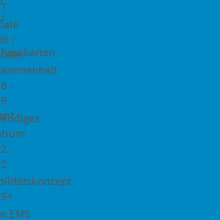
27
u
iale
dt /
hrenkarten
ialer
sammenhalt
6 -
29
ent
bendiges
ntrum
2 -
32
ilitätskonzept
35+
m.EMS