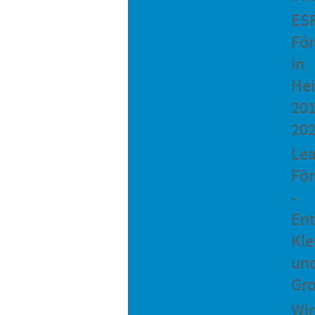
ES
Fö
in
He
201
20
Le
Fö
-
Ent
Kle
un
Gro
Wir