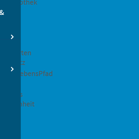
dtbibliothek
 &
swertes
ockgarten
ßsedlitz
rchenLebensPfad
ck in
idenaus
gangenheit