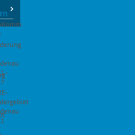
rn
SKomm
F
rderung
idenau
1 -
ng
27
RE-
dergebiet
idenau
pt
21
n