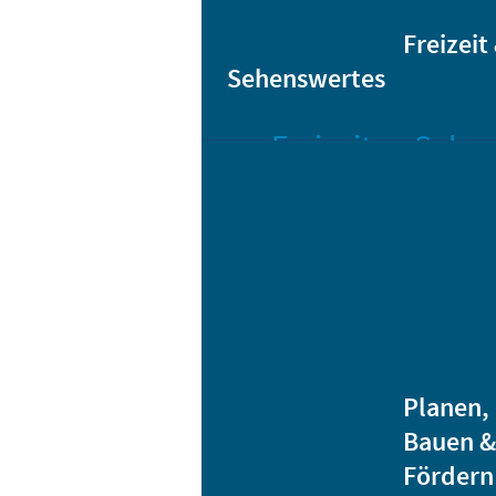
Sta
Bikesharing
Freizeit
Sehenswertes
Freizeit
Sehen
Veranstaltungen
Bar
Gro
Albert-
Schwarz-
Mä
Bad
Bli
Stadtbibliothek
He
Ver
Jugendhäuser
Planen,
Vereine
Bauen &
Heidenauer
Fördern
Musiknacht