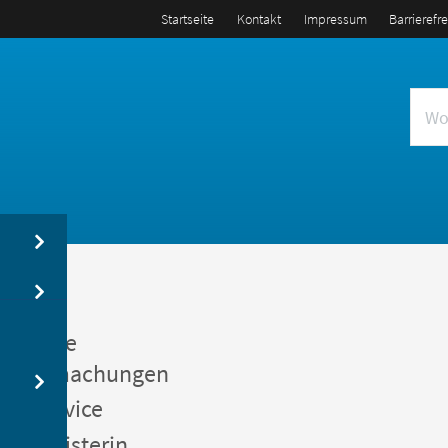
Startseite
Kontakt
Impressum
Barrierefr
us
entliche
kanntmachungen
gerservice
germeisterin