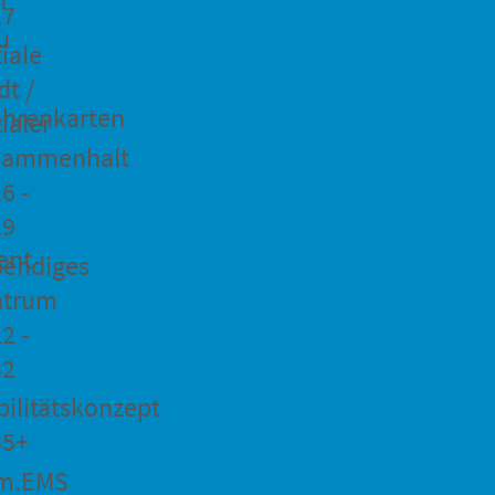
27
u
iale
dt /
hrenkarten
ialer
sammenhalt
6 -
29
ent
bendiges
ntrum
2 -
32
ilitätskonzept
35+
m.EMS