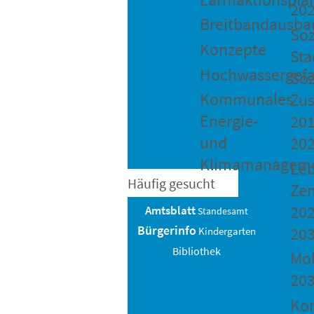
20
Breitbandausba
Soz
Konzepte
Sta
Hochwassergefa
Soz
Kommunales
Zu
Energie-
201
und
20
Klimamanagem
Le
Häufig gesucht
Ze
202
Amtsblatt
Standesamt
Bürgerinfo
20
Kindergarten
Bibliothek
Mob
20
Ko