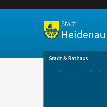
Stadt
Heidenau
Stadt & Rathaus
Stadt
Ratha
Aktuelle
Öff
Mitteilungen
Be
Stadtportrait
Bür
Statistik
Bür