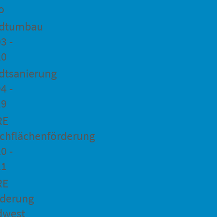
o
adtumbau
3 -
20
dtsanierung
4 -
19
RE
chflächenförderung
0 -
21
RE
rderung
dwest