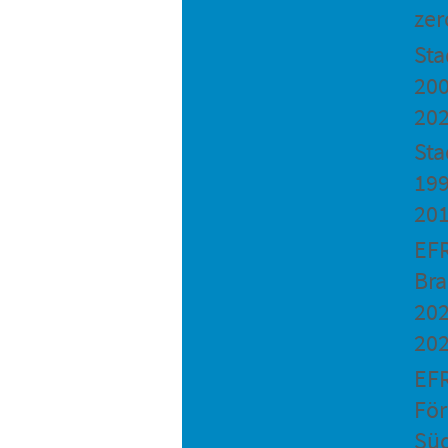
zer
St
200
20
Sta
199
20
EF
Bra
202
20
EF
Fö
Sü