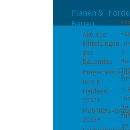
Planen &
Förde
Bauen
AS
ES
Aktuelle
Fö
Mitteilungen
in
des
He
Bauamtes
202
Bürgerbeteiligu
20
INSEK
EF
Heidenau
För
2035+
He
Mobilitätskonze
20
2035+
bis
Lärmaktionspla