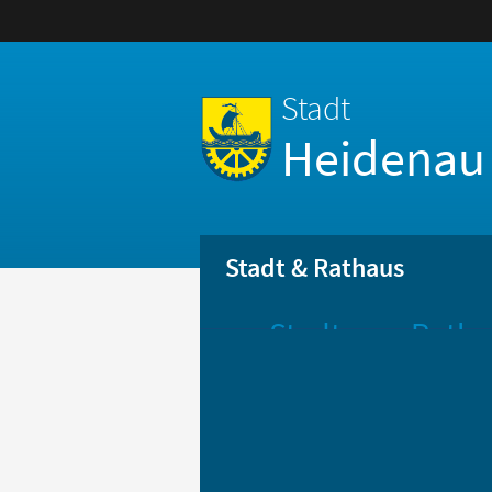
Stadt
Heidenau
Stadt & Rathaus
Stadt
Ratha
Aktuelle
Öff
Mitteilungen
Be
Stadtportrait
Bür
Statistik
Bür