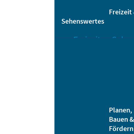
Sta
Bikesharing
Freizeit
Sehenswertes
Freizeit
Sehen
Veranstaltungen
Bar
Gro
Albert-
Schwarz-
Mä
Bad
Bli
Stadtbibliothek
He
Ver
Jugendhäuser
Planen,
Vereine
Bauen &
Heidenauer
Fördern
Musiknacht