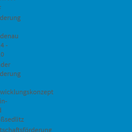
F
rderung
idenau
4 -
20
ader
rderung
wicklungskonzept
in-
d
ßsedlitz
tschaftsförderung