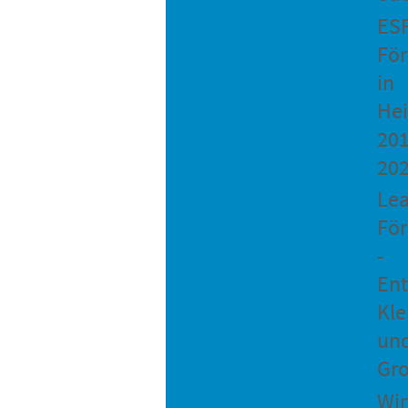
ES
Fö
in
He
201
20
Le
Fö
-
Ent
Kle
un
Gro
Wir