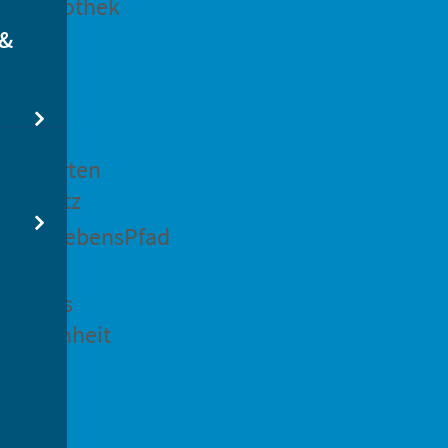
dtbibliothek
 &
swertes
ockgarten
ßsedlitz
rchenLebensPfad
ck in
idenaus
gangenheit