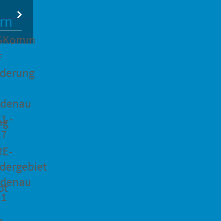
rn
SKomm
F
rderung
idenau
1 -
ng
27
RE-
dergebiet
idenau
pt
21
n