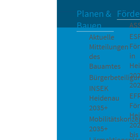
Planen &
Förde
Bauen
AS
ES
Aktuelle
Fö
Mitteilungen
in
des
He
Bauamtes
202
Bürgerbeteiligu
20
INSEK
EF
Heidenau
För
2035+
He
Mobilitätskonze
20
2035+
bis
Lärmaktionspla