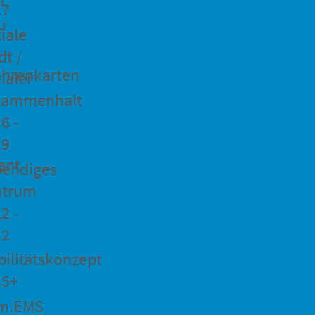
27
u
iale
dt /
hrenkarten
ialer
sammenhalt
6 -
29
ent
bendiges
ntrum
2 -
32
ilitätskonzept
35+
m.EMS