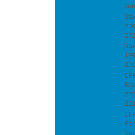
zer
St
200
20
Sta
199
20
EF
Bra
202
20
EF
Fö
Sü