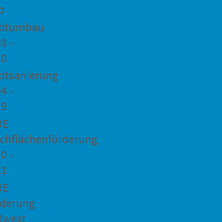
o
adtumbau
3 -
20
dtsanierung
4 -
19
RE
chflächenförderung
0 -
21
RE
rderung
dwest