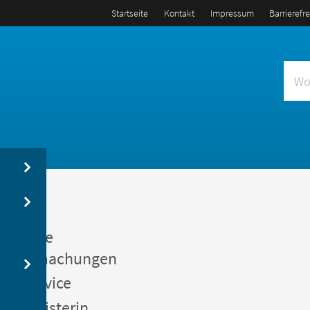
Startseite
Kontakt
Impressum
Barrierefr
us
entliche
kanntmachungen
gerservice
germeisterin