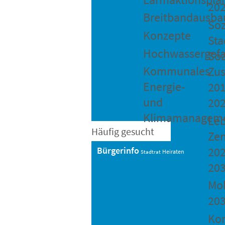
20
Breitbandausba
Soz
Konzepte
Sta
Hochwassergefa
Soz
Kommunales
Zu
Energie-
201
und
20
Klimamanagem
Le
Häufig gesucht
Ze
202
Bürgerinfo
Heiraten
Stadtrat
20
Mob
20
Ko