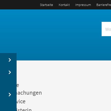
Startseite
Kontakt
Impressum
Barrierefr
us
entliche
kanntmachungen
gerservice
germeisterin