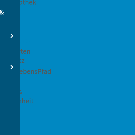
dtbibliothek
 &
swertes
ockgarten
ßsedlitz
rchenLebensPfad
ck in
idenaus
gangenheit