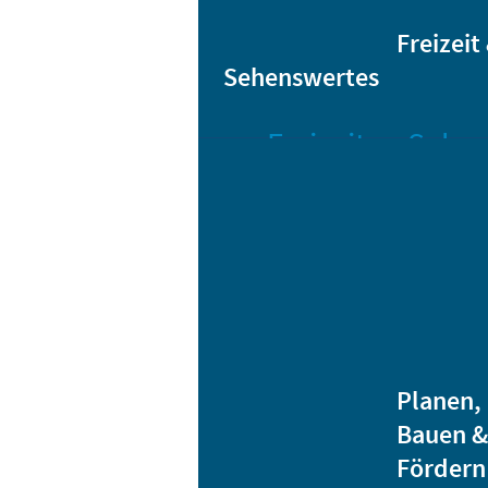
Sta
Bikesharing
Freizeit
Sehenswertes
Freizeit
Sehen
Veranstaltungen
Bar
Gro
Albert-
Schwarz-
Mä
Bad
Bli
Stadtbibliothek
He
Ver
Jugendhäuser
Planen,
Vereine
Bauen &
Heidenauer
Fördern
Musiknacht