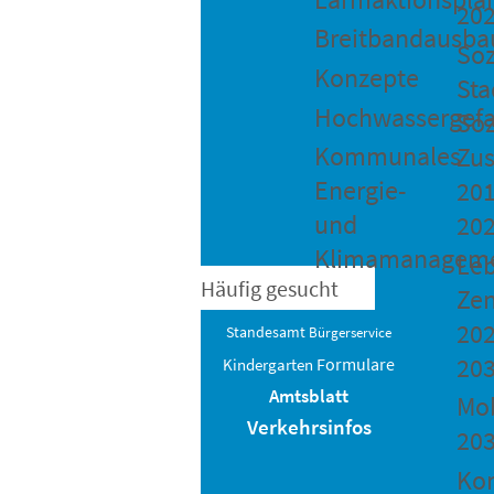
20
Breitbandausba
Soz
Konzepte
Sta
Hochwassergefa
Soz
Kommunales
Zu
Energie-
201
und
20
Klimamanagem
Le
Häufig gesucht
Ze
202
Standesamt
Bürgerservice
20
Formulare
Kindergarten
Amtsblatt
Mob
Verkehrsinfos
20
Ko