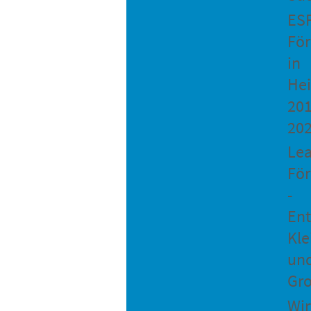
ES
Fö
in
He
201
20
Le
Fö
-
Ent
Kle
un
Gro
Wir