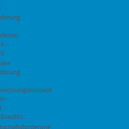
F
rderung
idenau
4 -
20
ader
rderung
wicklungskonzept
in-
d
ßsedlitz
tschaftsförderung