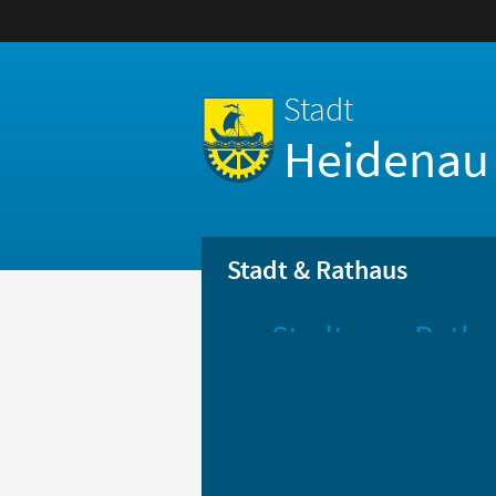
Stadt
Heidenau
Stadt & Rathaus
Stadt
Ratha
Aktuelle
Öff
Mitteilungen
Be
Stadtportrait
Bür
Statistik
Bür