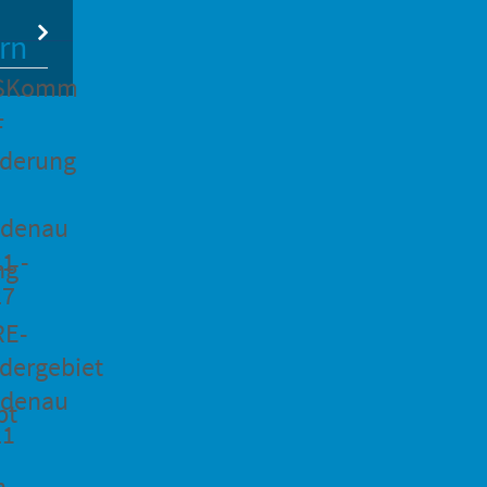
rn
SKomm
F
rderung
idenau
1 -
ng
27
RE-
dergebiet
idenau
pt
21
n