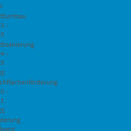
o
adtumbau
3 -
20
dtsanierung
4 -
19
RE
chflächenförderung
0 -
21
RE
rderung
dwest