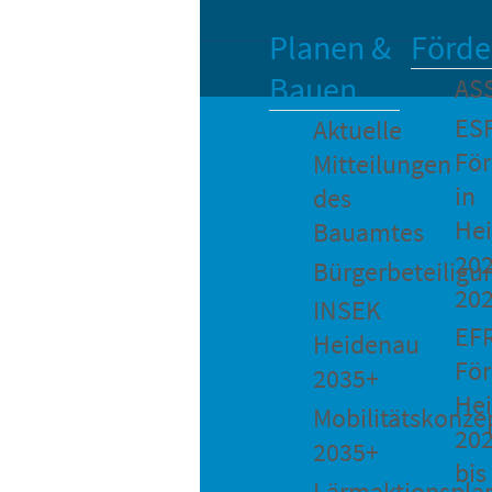
Planen &
Förde
Bauen
AS
ES
Aktuelle
Fö
Mitteilungen
in
des
He
Bauamtes
202
Bürgerbeteiligu
20
INSEK
EF
Heidenau
För
2035+
He
Mobilitätskonze
20
2035+
bis
Lärmaktionspla