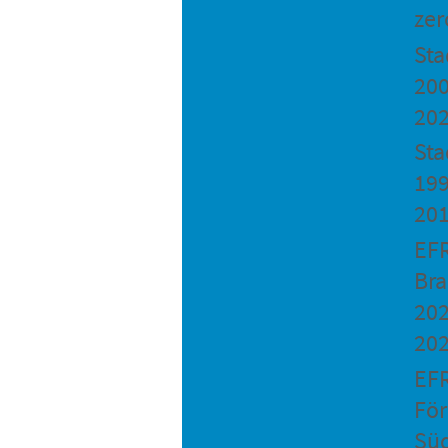
zer
St
200
20
Sta
199
20
EF
Bra
202
20
EF
Fö
Sü