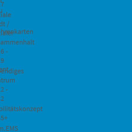
27
u
iale
dt /
hrenkarten
ialer
sammenhalt
6 -
29
ent
bendiges
ntrum
2 -
32
ilitätskonzept
35+
m.EMS