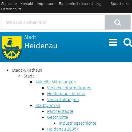
Startseite
Kontakt
Impressum
Barrierefreiheitserklärung
Sprache
Datenschutz
Stadt
Heidenau
Stadt & Rathaus
Stadt
Aktuelle Mitteilungen
Verkehrsinformationen
Heidenauer Journal
Veranstaltungen
Stadtportrait
Partnerstädte
Geschichte
Industriegeschichte
Heidenau 2035+