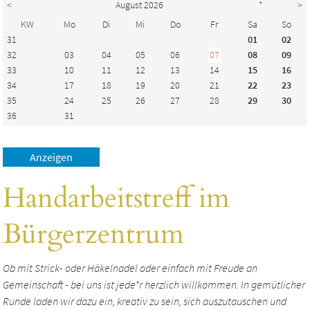
<
August 2026
*
>
KW
Mo
Di
Mi
Do
Fr
Sa
So
31
01
02
32
03
04
05
06
07
08
09
33
10
11
12
13
14
15
16
34
17
18
19
20
21
22
23
35
24
25
26
27
28
29
30
36
31
Handarbeitstreff im
Bürgerzentrum
Ob mit Strick- oder Häkelnadel oder einfach mit Freude an
Gemeinschaft - bei uns ist jede*r herzlich willkommen. In gemütlicher
Runde laden wir dazu ein, kreativ zu sein, sich auszutauschen und