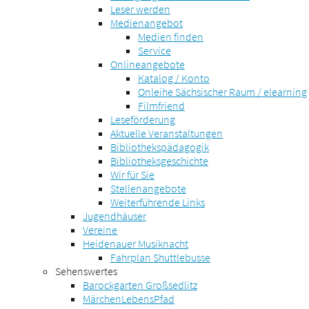
Leser werden
Medienangebot
Medien finden
Service
Onlineangebote
Katalog / Konto
Onleihe Sächsischer Raum / elearning
Filmfriend
Leseförderung
Aktuelle Veranstaltungen
Bibliothekspädagogik
Bibliotheksgeschichte
Wir für Sie
Stellenangebote
Weiterführende Links
Jugendhäuser
Vereine
Heidenauer Musiknacht
Fahrplan Shuttlebusse
Sehenswertes
Barockgarten Großsedlitz
MärchenLebensPfad