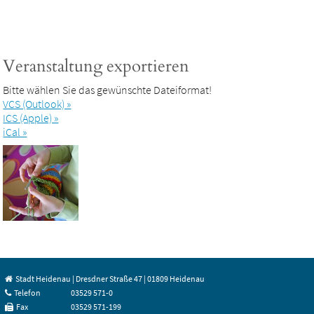
Veranstaltung exportieren
Bitte wählen Sie das gewünschte Dateiformat!
VCS (Outlook) »
ICS (Apple) »
iCal »
Stadt Heidenau | Dresdner Straße 47 | 01809 Heidenau
Telefon
03529 571-0
Fax
03529 571-199