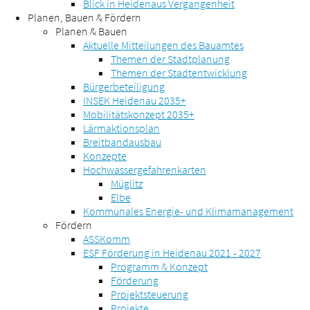
Blick in Heidenaus Vergangenheit
Planen, Bauen & Fördern
Planen & Bauen
Aktuelle Mitteilungen des Bauamtes
Themen der Stadtplanung
Themen der Stadtentwicklung
Bürgerbeteiligung
INSEK Heidenau 2035+
Mobilitätskonzept 2035+
Lärmaktionsplan
Breitbandausbau
Konzepte
Hochwassergefahrenkarten
Müglitz
Elbe
Kommunales Energie- und Klimamanagement
Fördern
ASSKomm
ESF Förderung in Heidenau 2021 - 2027
Programm & Konzept
Förderung
Projektsteuerung
Projekte