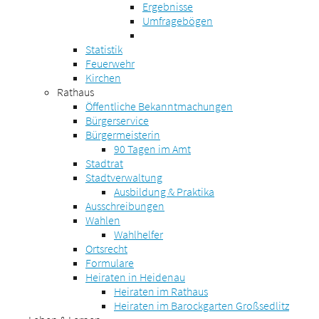
Ergebnisse
Umfragebögen
Statistik
Feuerwehr
Kirchen
Rathaus
Öffentliche Bekanntmachungen
Bürgerservice
Bürgermeisterin
90 Tagen im Amt
Stadtrat
Stadtverwaltung
Ausbildung & Praktika
Ausschreibungen
Wahlen
Wahlhelfer
Ortsrecht
Formulare
Heiraten in Heidenau
Heiraten im Rathaus
Heiraten im Barockgarten Großsedlitz