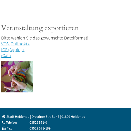
Veranstaltung exportieren
Bitte wählen Sie das gewünschte Dateiformat!
VCS (Outlook) »
ICS (Apple) »
iCal »
Stadt Heidenau | Dresdner Straße 47 | 01809 Heidenau
Telefon
03529 571-0
Fax
03529 571-199