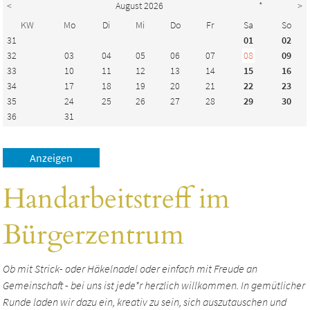
<
August 2026
*
>
KW
Mo
Di
Mi
Do
Fr
Sa
So
31
01
02
32
03
04
05
06
07
08
09
33
10
11
12
13
14
15
16
34
17
18
19
20
21
22
23
35
24
25
26
27
28
29
30
36
31
Handarbeitstreff im
Bürgerzentrum
Ob mit Strick- oder Häkelnadel oder einfach mit Freude an
Gemeinschaft - bei uns ist jede*r herzlich willkommen. In gemütlicher
Runde laden wir dazu ein, kreativ zu sein, sich auszutauschen und