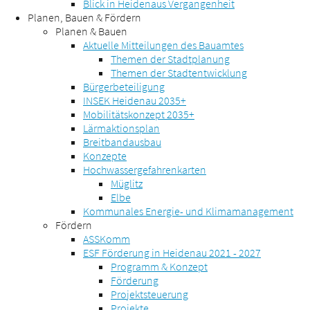
Blick in Heidenaus Vergangenheit
Planen, Bauen & Fördern
Planen & Bauen
Aktuelle Mitteilungen des Bauamtes
Themen der Stadtplanung
Themen der Stadtentwicklung
Bürgerbeteiligung
INSEK Heidenau 2035+
Mobilitätskonzept 2035+
Lärmaktionsplan
Breitbandausbau
Konzepte
Hochwassergefahrenkarten
Müglitz
Elbe
Kommunales Energie- und Klimamanagement
Fördern
ASSKomm
ESF Förderung in Heidenau 2021 - 2027
Programm & Konzept
Förderung
Projektsteuerung
Projekte