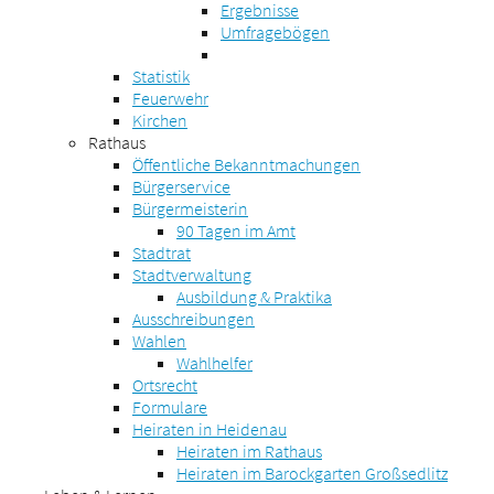
Ergebnisse
Umfragebögen
Statistik
Feuerwehr
Kirchen
Rathaus
Öffentliche Bekanntmachungen
Bürgerservice
Bürgermeisterin
90 Tagen im Amt
Stadtrat
Stadtverwaltung
Ausbildung & Praktika
Ausschreibungen
Wahlen
Wahlhelfer
Ortsrecht
Formulare
Heiraten in Heidenau
Heiraten im Rathaus
Heiraten im Barockgarten Großsedlitz