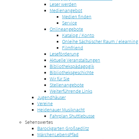
Leser werden
Medienangebot
Medien finden
Service
Onlineangebote
Katalog / Konto
Onleihe Sächsischer Raum / elearning
Filmfriend
Leseförderung
Aktuelle Veranstaltungen
Bibliothekspädagogik
Bibliotheksgeschichte
Wir für Sie
Stellenangebote
Weiterführende Links
Jugendhäuser
Vereine
Heidenauer Musiknacht
Fahrplan Shuttlebusse
Sehenswertes
Barockgarten Großsedlitz
MärchenLebensPfad