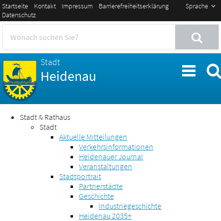
Startseite
Kontakt
Impressum
Barrierefreiheitserklärung
Sprache
Datenschutz
Stadt
Heidenau
Stadt & Rathaus
Stadt
Aktuelle Mitteilungen
Verkehrsinformationen
Heidenauer Journal
Veranstaltungen
Stadtportrait
Partnerstädte
Geschichte
Industriegeschichte
Heidenau 2035+