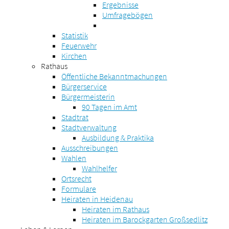
Ergebnisse
Umfragebögen
Statistik
Feuerwehr
Kirchen
Rathaus
Öffentliche Bekanntmachungen
Bürgerservice
Bürgermeisterin
90 Tagen im Amt
Stadtrat
Stadtverwaltung
Ausbildung & Praktika
Ausschreibungen
Wahlen
Wahlhelfer
Ortsrecht
Formulare
Heiraten in Heidenau
Heiraten im Rathaus
Heiraten im Barockgarten Großsedlitz