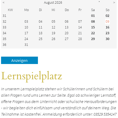
<
August 2026
*
>
KW
Mo
Di
Mi
Do
Fr
Sa
So
31
01
02
32
03
04
05
06
07
08
09
33
10
11
12
13
14
15
16
34
17
18
19
20
21
22
23
35
24
25
26
27
28
29
30
36
31
Lernspielplatz
In unserem Lernspielplatz stehen wir Schülerinnen und Schülern bei
allen Fragen rund ums Lernen zur Seite. Egal ob schwieriger Lernstoff,
offene Fragen aus dem Unterricht oder schulische Herausforderungen
- wir begleiten dich einfühlsam und verständlich auf deinem Weg. Die
Teilnahme ist kostenfrei. Anmeldung erforderlich unter: 03529 5354147