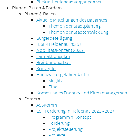
Blick in Heidenaus Vergangenheit
Planen, Bauen & Fördern
Planen & Bauen
Aktuelle Mitteilungen des Bauamtes
Themen der Stadtplanung
Themen der Stadtentwicklung
Bürgerbeteiligung
INSEK Heidenau 2035+
Mobilitätskonzept 2035+
Lärmaktionsplan
Breitbandausbau
Konzepte
Hochwassergefahrenkarten
Müglitz
Elbe
Kommunales Energie- und Klimamanagement
Fördern
ASSKomm
ESF Förderung in Heidenau 2021 - 2027
Programm & Konzept
Förderung
Projektsteuerung
Projekte