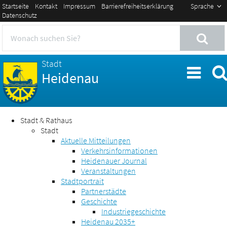
Startseite
Kontakt
Impressum
Barrierefreiheitserklärung
Sprache
Datenschutz
Stadt
Heidenau
Stadt & Rathaus
Stadt
Aktuelle Mitteilungen
Verkehrsinformationen
Heidenauer Journal
Veranstaltungen
Stadtportrait
Partnerstädte
Geschichte
Industriegeschichte
Heidenau 2035+