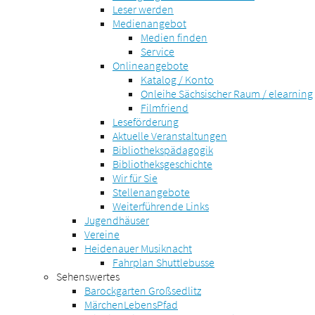
Leser werden
Medienangebot
Medien finden
Service
Onlineangebote
Katalog / Konto
Onleihe Sächsischer Raum / elearning
Filmfriend
Leseförderung
Aktuelle Veranstaltungen
Bibliothekspädagogik
Bibliotheksgeschichte
Wir für Sie
Stellenangebote
Weiterführende Links
Jugendhäuser
Vereine
Heidenauer Musiknacht
Fahrplan Shuttlebusse
Sehenswertes
Barockgarten Großsedlitz
MärchenLebensPfad