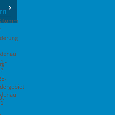
rn
SKomm
F
rderung
idenau
1 -
ng
27
RE-
dergebiet
idenau
pt
21
n