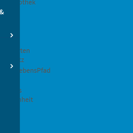
dtbibliothek
 &
swertes
ockgarten
ßsedlitz
rchenLebensPfad
ck in
idenaus
gangenheit