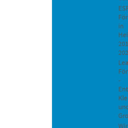
ES
Fö
in
He
201
20
Le
Fö
-
Ent
Kle
un
Gro
Wir