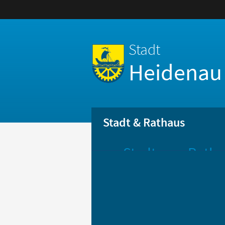
Stadt
Heidenau
Stadt & Rathaus
Stadt
Ratha
Aktuelle
Öff
Mitteilungen
Be
Stadtportrait
Bür
Statistik
Bür