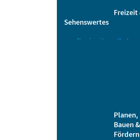
Sta
Bikesharing
Freizeit
Sehenswertes
Freizeit
Sehen
Veranstaltungen
Bar
Gro
Albert-
Schwarz-
Mä
Bad
Bli
Stadtbibliothek
He
Ver
Jugendhäuser
Planen,
Vereine
Bauen &
Heidenauer
Fördern
Musiknacht