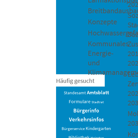
20
Breitbandausba
Soz
Konzepte
Sta
Hochwassergefa
Soz
Kommunales
Zu
Energie-
201
und
20
Klimamanagem
Le
Häufig gesucht
Ze
202
Amtsblatt
Standesamt
20
Formulare
Stadtrat
Bürgerinfo
Mob
Verkehrsinfos
20
Kindergarten
Bürgerservice
Ko
Bibliothek
Heiraten