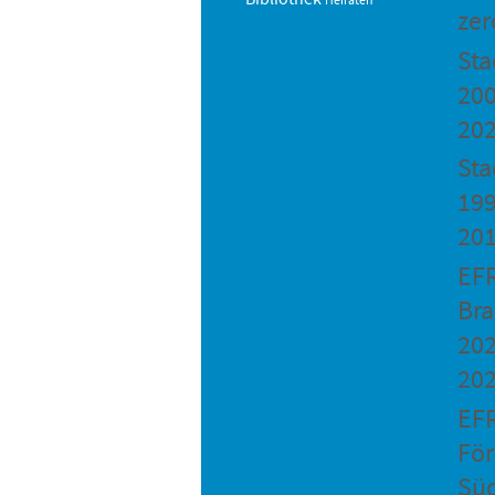
zer
St
200
20
Sta
199
20
EF
Bra
202
20
EF
Fö
Sü