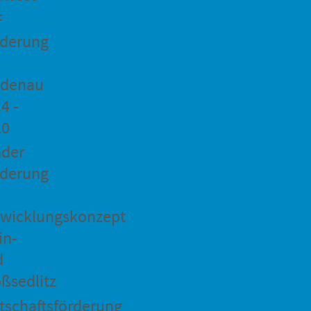
F
rderung
idenau
4 -
20
ader
rderung
wicklungskonzept
in-
d
ßsedlitz
tschaftsförderung