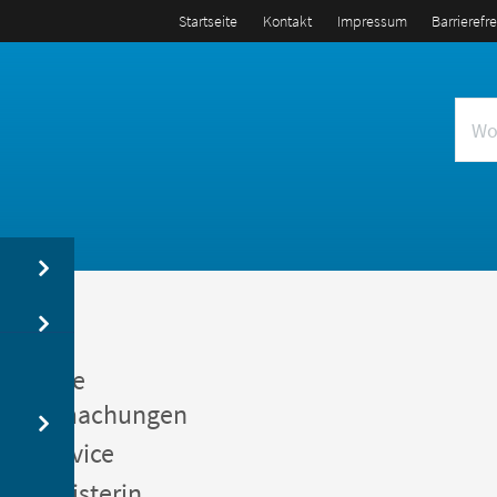
Startseite
Kontakt
Impressum
Barrierefr
us
entliche
kanntmachungen
gerservice
germeisterin