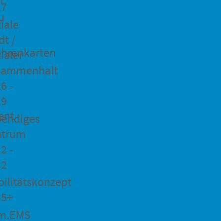
27
u
iale
dt /
hrenkarten
ialer
sammenhalt
6 -
29
ent
bendiges
ntrum
2 -
32
ilitätskonzept
35+
m.EMS