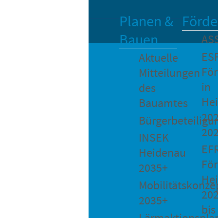
Planen &
Förde
Bauen
AS
ES
Aktuelle
Fö
Mitteilungen
in
des
He
Bauamtes
202
Bürgerbeteiligu
20
INSEK
EF
Heidenau
För
2035+
He
Mobilitätskonze
20
2035+
bis
Lärmaktionspla