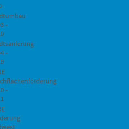
o
adtumbau
3 -
20
dtsanierung
4 -
19
RE
chflächenförderung
0 -
21
RE
rderung
dwest