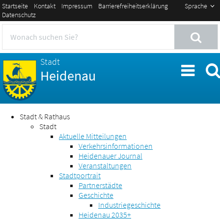
Startseite
Kontakt
Impressum
Barrierefreiheitserklärung
Sprache
Datenschutz
Stadt
Heidenau
Stadt & Rathaus
Stadt
Aktuelle Mitteilungen
Verkehrsinformationen
Heidenauer Journal
Veranstaltungen
Stadtportrait
Partnerstädte
Geschichte
Industriegeschichte
Heidenau 2035+