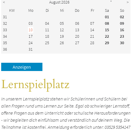
<
August 2026
*
>
KW
Mo
Di
Mi
Do
Fr
Sa
So
31
01
02
32
03
04
05
06
07
08
09
33
10
11
12
13
14
15
16
34
17
18
19
20
21
22
23
35
24
25
26
27
28
29
30
36
31
Lernspielplatz
In unserem Lernspielplatz stehen wir Schülerinnen und Schülern bei
allen Fragen rund ums Lernen zur Seite. Egal ob schwieriger Lernstoff,
offene Fragen aus dem Unterricht oder schulische Herausforderungen
- wir begleiten dich einfühlsam und verständlich auf deinem Weg. Die
Teilnahme ist kostenfrei. Anmeldung erforderlich unter: 03529 5354147