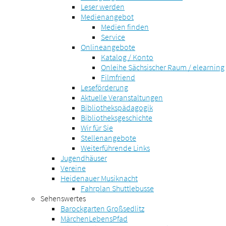
Leser werden
Medienangebot
Medien finden
Service
Onlineangebote
Katalog / Konto
Onleihe Sächsischer Raum / elearning
Filmfriend
Leseförderung
Aktuelle Veranstaltungen
Bibliothekspädagogik
Bibliotheksgeschichte
Wir für Sie
Stellenangebote
Weiterführende Links
Jugendhäuser
Vereine
Heidenauer Musiknacht
Fahrplan Shuttlebusse
Sehenswertes
Barockgarten Großsedlitz
MärchenLebensPfad