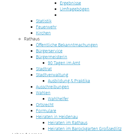
Ergebnisse
Umfragebögen
Statistik
Feuerwehr
Kirchen
Rathaus
Öffentliche Bekanntmachungen
Bürgerservice
Bürgermeisterin
90 Tagen im Amt
Stadtrat
Stadtverwaltung
Ausbildung & Praktika
Ausschreibungen
Wahlen
Wahlhelfer
Ortsrecht
Formulare
Heiraten in Heidenau
Heiraten im Rathaus
Heiraten im Barockgarten Großsedlitz