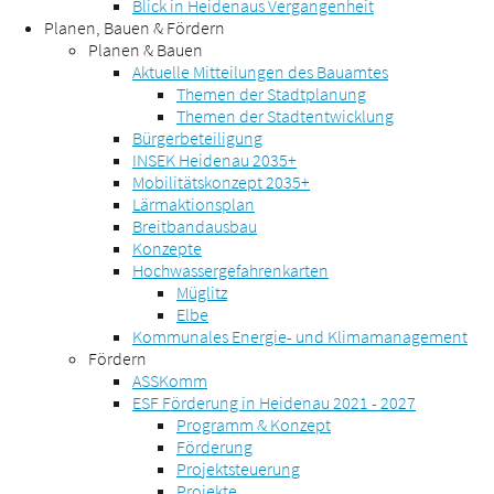
Blick in Heidenaus Vergangenheit
Planen, Bauen & Fördern
Planen & Bauen
Aktuelle Mitteilungen des Bauamtes
Themen der Stadtplanung
Themen der Stadtentwicklung
Bürgerbeteiligung
INSEK Heidenau 2035+
Mobilitätskonzept 2035+
Lärmaktionsplan
Breitbandausbau
Konzepte
Hochwassergefahrenkarten
Müglitz
Elbe
Kommunales Energie- und Klimamanagement
Fördern
ASSKomm
ESF Förderung in Heidenau 2021 - 2027
Programm & Konzept
Förderung
Projektsteuerung
Projekte