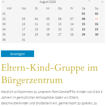
<
August 2026
*
>
KW
Mo
Di
Mi
Do
Fr
Sa
So
31
01
02
32
03
04
05
06
07
08
09
33
10
11
12
13
14
15
16
34
17
18
19
20
21
22
23
35
24
25
26
27
28
29
30
36
31
Eltern-Kind-Gruppe im
Bürgerzentrum
Herzlich willkommen zu unserem Familientreff für Kinder von 0 bis 3
Jahren! In gemütlicher Atmosphäre laden wir Eltern,
Geschwisterkinder und Großeltern ein, gemeinsam zu spielen, zu