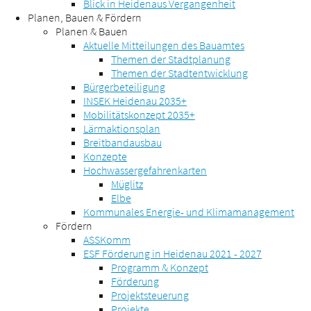
Blick in Heidenaus Vergangenheit
Planen, Bauen & Fördern
Planen & Bauen
Aktuelle Mitteilungen des Bauamtes
Themen der Stadtplanung
Themen der Stadtentwicklung
Bürgerbeteiligung
INSEK Heidenau 2035+
Mobilitätskonzept 2035+
Lärmaktionsplan
Breitbandausbau
Konzepte
Hochwassergefahrenkarten
Müglitz
Elbe
Kommunales Energie- und Klimamanagement
Fördern
ASSKomm
ESF Förderung in Heidenau 2021 - 2027
Programm & Konzept
Förderung
Projektsteuerung
Projekte