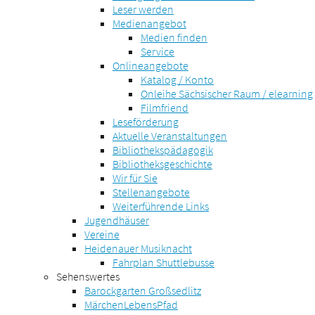
Leser werden
Medienangebot
Medien finden
Service
Onlineangebote
Katalog / Konto
Onleihe Sächsischer Raum / elearning
Filmfriend
Leseförderung
Aktuelle Veranstaltungen
Bibliothekspädagogik
Bibliotheksgeschichte
Wir für Sie
Stellenangebote
Weiterführende Links
Jugendhäuser
Vereine
Heidenauer Musiknacht
Fahrplan Shuttlebusse
Sehenswertes
Barockgarten Großsedlitz
MärchenLebensPfad