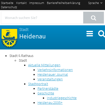
Startseite
Kontakt
Impressum
Barrierefreiheitserklärung
Sprache
Datenschutz
Stadt
Heidenau
Stadt & Rathaus
Stadt
Aktuelle Mitteilungen
Verkehrsinformationen
Heidenauer Journal
Veranstaltungen
Stadtportrait
Partnerstädte
Geschichte
Industriegeschichte
Heidenau 2035+