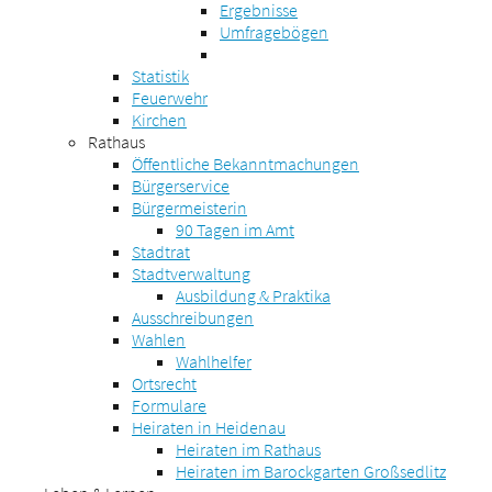
Ergebnisse
Umfragebögen
Statistik
Feuerwehr
Kirchen
Rathaus
Öffentliche Bekanntmachungen
Bürgerservice
Bürgermeisterin
90 Tagen im Amt
Stadtrat
Stadtverwaltung
Ausbildung & Praktika
Ausschreibungen
Wahlen
Wahlhelfer
Ortsrecht
Formulare
Heiraten in Heidenau
Heiraten im Rathaus
Heiraten im Barockgarten Großsedlitz