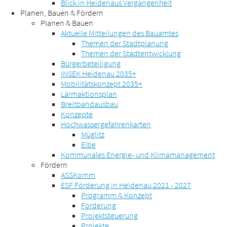
Blick in Heidenaus Vergangenheit
Planen, Bauen & Fördern
Planen & Bauen
Aktuelle Mitteilungen des Bauamtes
Themen der Stadtplanung
Themen der Stadtentwicklung
Bürgerbeteiligung
INSEK Heidenau 2035+
Mobilitätskonzept 2035+
Lärmaktionsplan
Breitbandausbau
Konzepte
Hochwassergefahrenkarten
Müglitz
Elbe
Kommunales Energie- und Klimamanagement
Fördern
ASSKomm
ESF Förderung in Heidenau 2021 - 2027
Programm & Konzept
Förderung
Projektsteuerung
Projekte