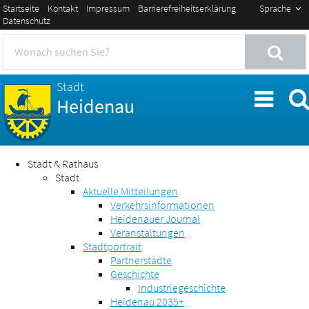
Startseite
Kontakt
Impressum
Barrierefreiheitserklärung
Sprache
Datenschutz
Stadt
Heidenau
Stadt & Rathaus
Stadt
Aktuelle Mitteilungen
Verkehrsinformationen
Heidenauer Journal
Veranstaltungen
Stadtportrait
Partnerstädte
Geschichte
Industriegeschichte
Heidenau 2035+