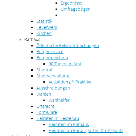
Ergebnisse
Umfragebögen
Statistik
Feuerwehr
Kirchen
Rathaus
Öffentliche Bekanntmachungen
Bürgerservice
Bürgermeisterin
90 Tagen im Amt
Stadtrat
Stadtverwaltung
Ausbildung & Praktika
Ausschreibungen
Wahlen
Wahlhelfer
Ortsrecht
Formulare
Heiraten in Heidenau
Heiraten im Rathaus
Heiraten im Barockgarten Großsedlitz