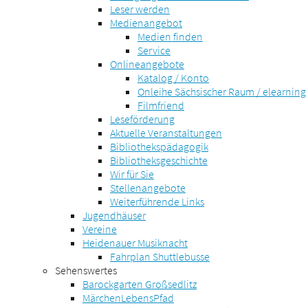
Leser werden
Medienangebot
Medien finden
Service
Onlineangebote
Katalog / Konto
Onleihe Sächsischer Raum / elearning
Filmfriend
Leseförderung
Aktuelle Veranstaltungen
Bibliothekspädagogik
Bibliotheksgeschichte
Wir für Sie
Stellenangebote
Weiterführende Links
Jugendhäuser
Vereine
Heidenauer Musiknacht
Fahrplan Shuttlebusse
Sehenswertes
Barockgarten Großsedlitz
MärchenLebensPfad