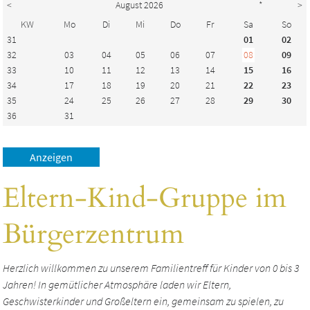
<
August 2026
*
>
KW
Mo
Di
Mi
Do
Fr
Sa
So
31
01
02
32
03
04
05
06
07
08
09
33
10
11
12
13
14
15
16
34
17
18
19
20
21
22
23
35
24
25
26
27
28
29
30
36
31
Eltern-Kind-Gruppe im
Bürgerzentrum
Herzlich willkommen zu unserem Familientreff für Kinder von 0 bis 3
Jahren! In gemütlicher Atmosphäre laden wir Eltern,
Geschwisterkinder und Großeltern ein, gemeinsam zu spielen, zu