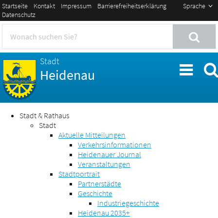
Startseite
Kontakt
Impressum
Barrierefreiheitserklärung
Sprache
Datenschutz
Stadt
Heidenau
Stadt & Rathaus
Stadt
Aktuelle Mitteilungen
Verkehrsinformationen
Heidenauer Journal
Veranstaltungen
Stadtportrait
Partnerstädte
Geschichte
Industriegeschichte
Heidenau 2035+