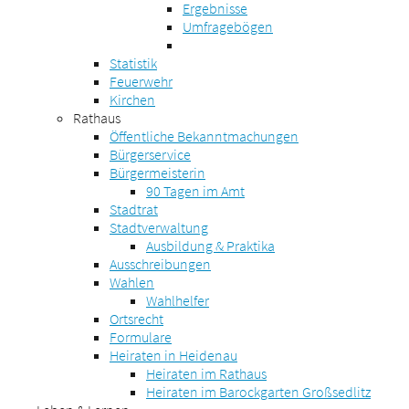
Ergebnisse
Umfragebögen
Statistik
Feuerwehr
Kirchen
Rathaus
Öffentliche Bekanntmachungen
Bürgerservice
Bürgermeisterin
90 Tagen im Amt
Stadtrat
Stadtverwaltung
Ausbildung & Praktika
Ausschreibungen
Wahlen
Wahlhelfer
Ortsrecht
Formulare
Heiraten in Heidenau
Heiraten im Rathaus
Heiraten im Barockgarten Großsedlitz