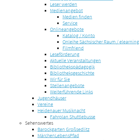
Leser werden
Medienangebot
Medien finden
Service
Onlineangebote
Katalog / Konto
Onleihe Sächsischer Raum / elearning
Filmfriend
Leseförderung
Aktuelle Veranstaltungen
Bibliothekspädagogik
Bibliotheksgeschichte
Wir für Sie
Stellenangebote
Weiterführende Links
Jugendhäuser
Vereine
Heidenauer Musiknacht
Fahrplan Shuttlebusse
Sehenswertes
Barockgarten Großsedlitz
MärchenLebensPfad