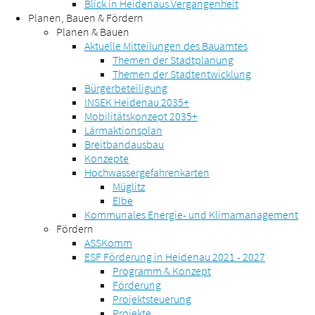
Blick in Heidenaus Vergangenheit
Planen, Bauen & Fördern
Planen & Bauen
Aktuelle Mitteilungen des Bauamtes
Themen der Stadtplanung
Themen der Stadtentwicklung
Bürgerbeteiligung
INSEK Heidenau 2035+
Mobilitätskonzept 2035+
Lärmaktionsplan
Breitbandausbau
Konzepte
Hochwassergefahrenkarten
Müglitz
Elbe
Kommunales Energie- und Klimamanagement
Fördern
ASSKomm
ESF Förderung in Heidenau 2021 - 2027
Programm & Konzept
Förderung
Projektsteuerung
Projekte