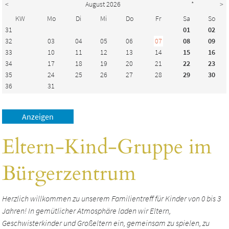
<
August 2026
*
>
KW
Mo
Di
Mi
Do
Fr
Sa
So
31
01
02
32
03
04
05
06
07
08
09
33
10
11
12
13
14
15
16
34
17
18
19
20
21
22
23
35
24
25
26
27
28
29
30
36
31
Eltern-Kind-Gruppe im
Bürgerzentrum
Herzlich willkommen zu unserem Familientreff für Kinder von 0 bis 3
Jahren! In gemütlicher Atmosphäre laden wir Eltern,
Geschwisterkinder und Großeltern ein, gemeinsam zu spielen, zu