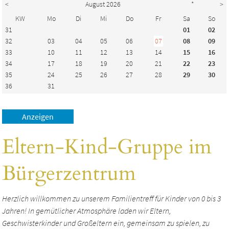
<
August 2026
*
>
KW
Mo
Di
Mi
Do
Fr
Sa
So
31
01
02
32
03
04
05
06
07
08
09
33
10
11
12
13
14
15
16
34
17
18
19
20
21
22
23
35
24
25
26
27
28
29
30
36
31
Eltern-Kind-Gruppe im
Bürgerzentrum
Herzlich willkommen zu unserem Familientreff für Kinder von 0 bis 3
Jahren! In gemütlicher Atmosphäre laden wir Eltern,
Geschwisterkinder und Großeltern ein, gemeinsam zu spielen, zu