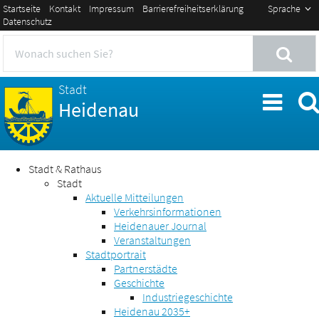
Startseite
Kontakt
Impressum
Barrierefreiheitserklärung
Sprache
Datenschutz
Stadt
Heidenau
Stadt & Rathaus
Stadt
Aktuelle Mitteilungen
Verkehrsinformationen
Heidenauer Journal
Veranstaltungen
Stadtportrait
Partnerstädte
Geschichte
Industriegeschichte
Heidenau 2035+