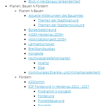
Blick in Heidenaus Vergangenheit
Planen, Bauen & Fördern
Planen & Bauen
Aktuelle Mitteilungen des Bauamtes
Themen der Stadtplanung
Themen der Stadtentwicklung
Bürgerbeteiligung
INSEK Heidenau 2035+
Mobilitätskonzept 2035+
Lärmaktionsplan
Breitbandausbau
Konzepte
Hochwassergefahrenkarten
Müglitz
Elbe
Kommunales Energie- und Klimamanagement
Fördern
ASSKomm
ESF Förderung in Heidenau 2021 - 2027
Programm & Konzept
Förderung
Projektsteuerung
Projekte