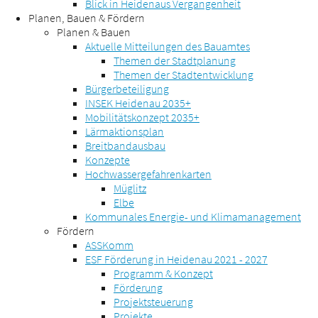
Blick in Heidenaus Vergangenheit
Planen, Bauen & Fördern
Planen & Bauen
Aktuelle Mitteilungen des Bauamtes
Themen der Stadtplanung
Themen der Stadtentwicklung
Bürgerbeteiligung
INSEK Heidenau 2035+
Mobilitätskonzept 2035+
Lärmaktionsplan
Breitbandausbau
Konzepte
Hochwassergefahrenkarten
Müglitz
Elbe
Kommunales Energie- und Klimamanagement
Fördern
ASSKomm
ESF Förderung in Heidenau 2021 - 2027
Programm & Konzept
Förderung
Projektsteuerung
Projekte