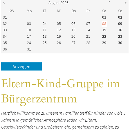
<
August 2026
*
>
KW
Mo
Di
Mi
Do
Fr
Sa
So
31
01
02
32
03
04
05
06
07
08
09
33
10
11
12
13
14
15
16
34
17
18
19
20
21
22
23
35
24
25
26
27
28
29
30
36
31
Eltern-Kind-Gruppe im
Bürgerzentrum
Herzlich willkommen zu unserem Familientreff für Kinder von 0 bis 3
Jahren! In gemütlicher Atmosphäre laden wir Eltern,
Geschwisterkinder und Großeltern ein, gemeinsam zu spielen, zu