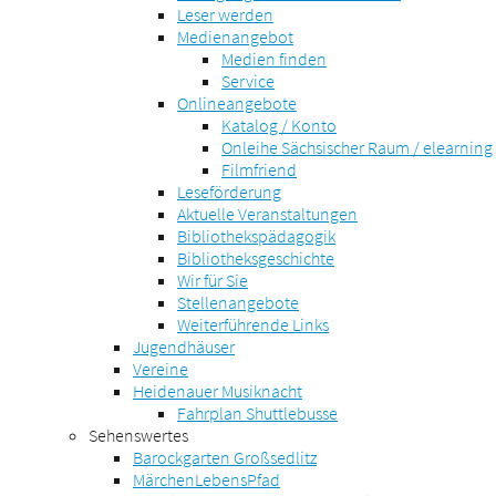
Leser werden
Medienangebot
Medien finden
Service
Onlineangebote
Katalog / Konto
Onleihe Sächsischer Raum / elearning
Filmfriend
Leseförderung
Aktuelle Veranstaltungen
Bibliothekspädagogik
Bibliotheksgeschichte
Wir für Sie
Stellenangebote
Weiterführende Links
Jugendhäuser
Vereine
Heidenauer Musiknacht
Fahrplan Shuttlebusse
Sehenswertes
Barockgarten Großsedlitz
MärchenLebensPfad