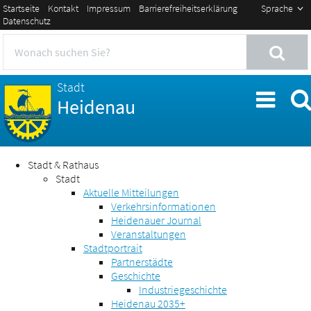
Startseite
Kontakt
Impressum
Barrierefreiheitserklärung
Sprache
Datenschutz
Stadt
Heidenau
Stadt & Rathaus
Stadt
Aktuelle Mitteilungen
Verkehrsinformationen
Heidenauer Journal
Veranstaltungen
Stadtportrait
Partnerstädte
Geschichte
Industriegeschichte
Heidenau 2035+