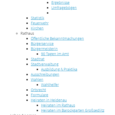
Ergebnisse
Umfragebögen
Statistik
Feuerwehr
Kirchen
Rathaus
Öffentliche Bekanntmachungen
Bürgerservice
Bürgermeisterin
90 Tagen im Amt
Stadtrat
Stadtverwaltung
Ausbildung & Praktika
Ausschreibungen
Wahlen
Wahlhelfer
Ortsrecht
Formulare
Heiraten in Heidenau
Heiraten im Rathaus
Heiraten im Barockgarten Großsedlitz