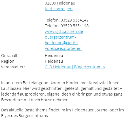
01809 Heidenau
Karte anzeigen
Telefon: 03529 5354147
Telefon: 03529 5354148
www.cjd-sachsen.de
buergerzentrum-
heidenau@cjd.de
Adresse exportieren
Ortschaft:
Heidenau
Region:
Heidenau
Veranstalter:
CJD Heidenau | Bürgerzentrum »
In unserem Bastelangebot können Kinder ihrer Kreativität freien
Lauf lassen. Hier wird geschnitten, geklebt, gemalt und gestaltet –
jeder darf ausprobieren, eigene Ideen einbringen und etwas ganz
Besonderes mit nach Hause nehmen.
Das aktuelle Bastelthema findet ihr im Heidenauer Journal oder im
Flyer des Bürgerzentrums.