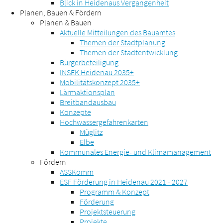
Blick in Heidenaus Vergangenheit
Planen, Bauen & Fördern
Planen & Bauen
Aktuelle Mitteilungen des Bauamtes
Themen der Stadtplanung
Themen der Stadtentwicklung
Bürgerbeteiligung
INSEK Heidenau 2035+
Mobilitätskonzept 2035+
Lärmaktionsplan
Breitbandausbau
Konzepte
Hochwassergefahrenkarten
Müglitz
Elbe
Kommunales Energie- und Klimamanagement
Fördern
ASSKomm
ESF Förderung in Heidenau 2021 - 2027
Programm & Konzept
Förderung
Projektsteuerung
Projekte