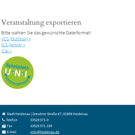
Veranstaltung exportieren
Bitte wählen Sie das gewünschte Dateiformat!
VCS (Outlook) »
ICS (Apple) »
iCal »
Stadt Heidenau | Dresdner Straße 47 | 01809 Heidenau
Telefon
03529 571-0
Fax
03529 571-199
E-Mail
info@heidenau.de