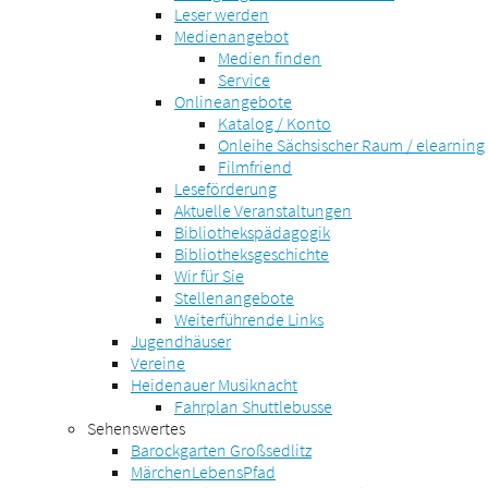
Leser werden
Medienangebot
Medien finden
Service
Onlineangebote
Katalog / Konto
Onleihe Sächsischer Raum / elearning
Filmfriend
Leseförderung
Aktuelle Veranstaltungen
Bibliothekspädagogik
Bibliotheksgeschichte
Wir für Sie
Stellenangebote
Weiterführende Links
Jugendhäuser
Vereine
Heidenauer Musiknacht
Fahrplan Shuttlebusse
Sehenswertes
Barockgarten Großsedlitz
MärchenLebensPfad