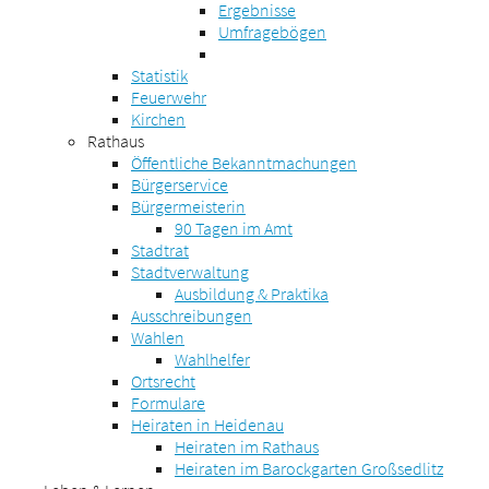
Ergebnisse
Umfragebögen
Statistik
Feuerwehr
Kirchen
Rathaus
Öffentliche Bekanntmachungen
Bürgerservice
Bürgermeisterin
90 Tagen im Amt
Stadtrat
Stadtverwaltung
Ausbildung & Praktika
Ausschreibungen
Wahlen
Wahlhelfer
Ortsrecht
Formulare
Heiraten in Heidenau
Heiraten im Rathaus
Heiraten im Barockgarten Großsedlitz