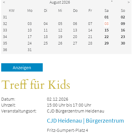
<
August 2026
*
>
KW
Mo
Di
Mi
Do
Fr
Sa
So
31
01
02
32
03
04
05
06
07
08
09
33
10
11
12
13
14
15
16
34
17
18
19
20
21
22
23
35
24
25
26
27
28
29
30
36
31
Treff für Kids
Datum:
02.12.2026
Uhrzeit:
15:00 Uhr bis 17:00 Uhr
Veranstaltungsort:
CJD Bürgerzentrum Heidenau
CJD Heidenau | Bürgerzentrum
Fritz-Gumpert-Platz 4