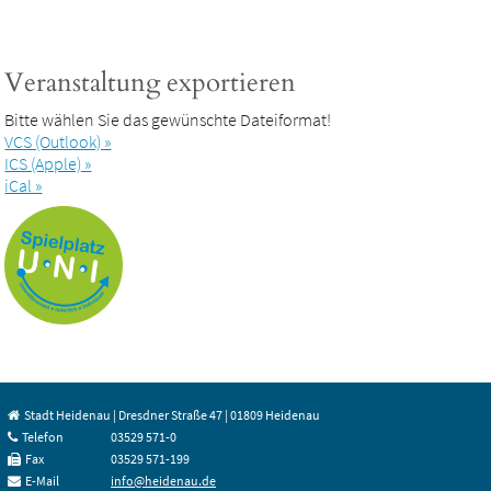
Veranstaltung exportieren
Bitte wählen Sie das gewünschte Dateiformat!
VCS (Outlook) »
ICS (Apple) »
iCal »
Stadt Heidenau | Dresdner Straße 47 | 01809 Heidenau
Telefon
03529 571-0
Fax
03529 571-199
E-Mail
info@heidenau.de