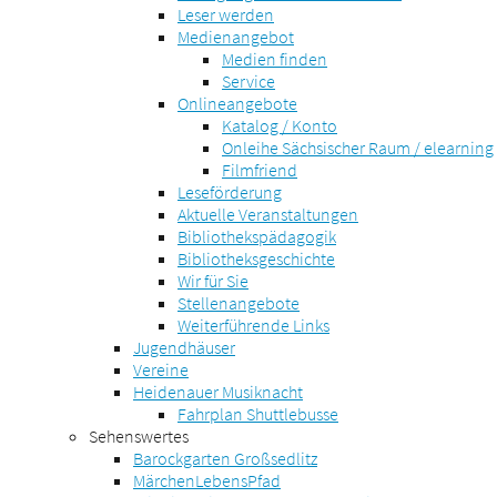
Leser werden
Medienangebot
Medien finden
Service
Onlineangebote
Katalog / Konto
Onleihe Sächsischer Raum / elearning
Filmfriend
Leseförderung
Aktuelle Veranstaltungen
Bibliothekspädagogik
Bibliotheksgeschichte
Wir für Sie
Stellenangebote
Weiterführende Links
Jugendhäuser
Vereine
Heidenauer Musiknacht
Fahrplan Shuttlebusse
Sehenswertes
Barockgarten Großsedlitz
MärchenLebensPfad