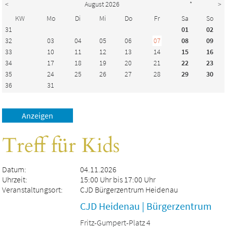
<
August 2026
*
>
KW
Mo
Di
Mi
Do
Fr
Sa
So
31
01
02
32
03
04
05
06
07
08
09
33
10
11
12
13
14
15
16
34
17
18
19
20
21
22
23
35
24
25
26
27
28
29
30
36
31
Treff für Kids
Datum:
04.11.2026
Uhrzeit:
15:00 Uhr bis 17:00 Uhr
Veranstaltungsort:
CJD Bürgerzentrum Heidenau
CJD Heidenau | Bürgerzentrum
Fritz-Gumpert-Platz 4