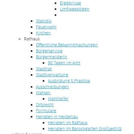
Ergebnisse
Umfragebögen
Statistik
Feuerwehr
Kirchen
Rathaus
Öffentliche Bekanntmachungen
Bürgerservice
Bürgermeisterin
90 Tagen im Amt
Stadtrat
Stadtverwaltung
Ausbildung & Praktika
Ausschreibungen
Wahlen
Wahlhelfer
Ortsrecht
Formulare
Heiraten in Heidenau
Heiraten im Rathaus
Heiraten im Barockgarten Großsedlitz