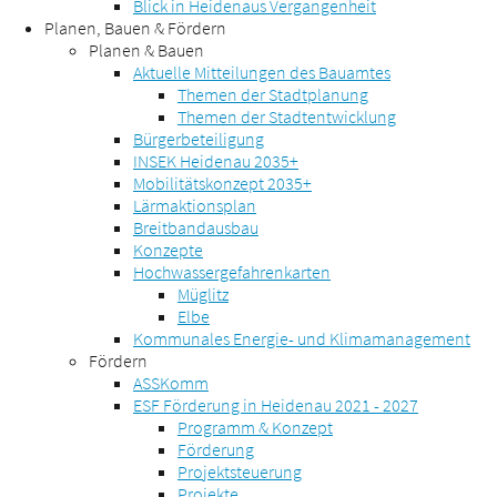
Blick in Heidenaus Vergangenheit
Planen, Bauen & Fördern
Planen & Bauen
Aktuelle Mitteilungen des Bauamtes
Themen der Stadtplanung
Themen der Stadtentwicklung
Bürgerbeteiligung
INSEK Heidenau 2035+
Mobilitätskonzept 2035+
Lärmaktionsplan
Breitbandausbau
Konzepte
Hochwassergefahrenkarten
Müglitz
Elbe
Kommunales Energie- und Klimamanagement
Fördern
ASSKomm
ESF Förderung in Heidenau 2021 - 2027
Programm & Konzept
Förderung
Projektsteuerung
Projekte