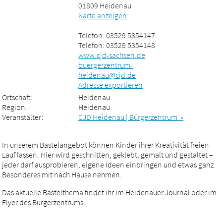
01809 Heidenau
Karte anzeigen
Telefon: 03529 5354147
Telefon: 03529 5354148
www.cjd-sachsen.de
buergerzentrum-
heidenau@cjd.de
Adresse exportieren
Ortschaft:
Heidenau
Region:
Heidenau
Veranstalter:
CJD Heidenau | Bürgerzentrum »
In unserem Bastelangebot können Kinder ihrer Kreativität freien
Lauf lassen. Hier wird geschnitten, geklebt, gemalt und gestaltet –
jeder darf ausprobieren, eigene Ideen einbringen und etwas ganz
Besonderes mit nach Hause nehmen.
Das aktuelle Bastelthema findet ihr im Heidenauer Journal oder im
Flyer des Bürgerzentrums.