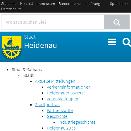
Startseite
Kontakt
Impressum
Barrierefreiheitserklärung
Sprache
Datenschutz
Stadt
Heidenau
Stadt & Rathaus
Stadt
Aktuelle Mitteilungen
Verkehrsinformationen
Heidenauer Journal
Veranstaltungen
Stadtportrait
Partnerstädte
Geschichte
Industriegeschichte
Heidenau 2035+