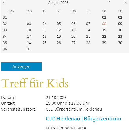
<
August 2026
*
>
KW
Mo
Di
Mi
Do
Fr
Sa
So
31
01
02
32
03
04
05
06
07
08
09
33
10
11
12
13
14
15
16
34
17
18
19
20
21
22
23
35
24
25
26
27
28
29
30
36
31
Treff für Kids
Datum:
21.10.2026
Uhrzeit:
15:00 Uhr bis 17:00 Uhr
Veranstaltungsort:
CJD Bürgerzentrum Heidenau
CJD Heidenau | Bürgerzentrum
Fritz-Gumpert-Platz 4