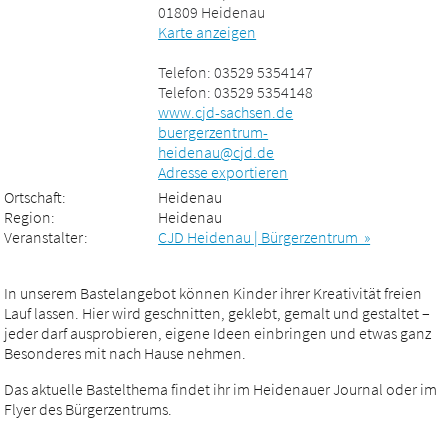
01809 Heidenau
Karte anzeigen
Telefon: 03529 5354147
Telefon: 03529 5354148
www.cjd-sachsen.de
buergerzentrum-
heidenau@cjd.de
Adresse exportieren
Ortschaft:
Heidenau
Region:
Heidenau
Veranstalter:
CJD Heidenau | Bürgerzentrum »
In unserem Bastelangebot können Kinder ihrer Kreativität freien
Lauf lassen. Hier wird geschnitten, geklebt, gemalt und gestaltet –
jeder darf ausprobieren, eigene Ideen einbringen und etwas ganz
Besonderes mit nach Hause nehmen.
Das aktuelle Bastelthema findet ihr im Heidenauer Journal oder im
Flyer des Bürgerzentrums.