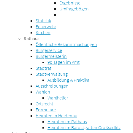
Ergebnisse
Umfragebögen
Statistik
Feuerwehr
Kirchen
Rathaus
Öffentliche Bekanntmachungen
Bürgerservice
Bürgermeisterin
90 Tagen im Amt
Stadtrat
Stadtverwaltung
Ausbildung & Praktika
Ausschreibungen
Wahlen
Wahlhelfer
Ortsrecht
Formulare
Heiraten in Heidenau
Heiraten im Rathaus
Heiraten im Barockgarten Großsedlitz