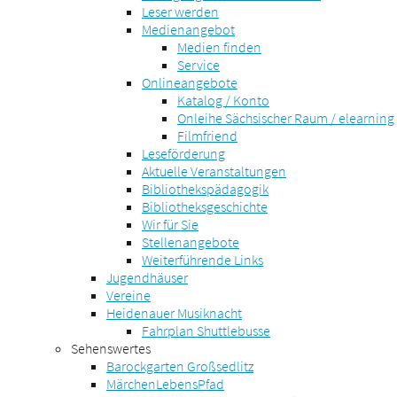
Leser werden
Medienangebot
Medien finden
Service
Onlineangebote
Katalog / Konto
Onleihe Sächsischer Raum / elearning
Filmfriend
Leseförderung
Aktuelle Veranstaltungen
Bibliothekspädagogik
Bibliotheksgeschichte
Wir für Sie
Stellenangebote
Weiterführende Links
Jugendhäuser
Vereine
Heidenauer Musiknacht
Fahrplan Shuttlebusse
Sehenswertes
Barockgarten Großsedlitz
MärchenLebensPfad