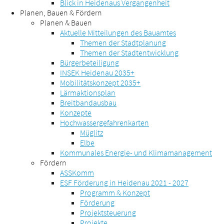
Blick in Heidenaus Vergangenheit
Planen, Bauen & Fördern
Planen & Bauen
Aktuelle Mitteilungen des Bauamtes
Themen der Stadtplanung
Themen der Stadtentwicklung
Bürgerbeteiligung
INSEK Heidenau 2035+
Mobilitätskonzept 2035+
Lärmaktionsplan
Breitbandausbau
Konzepte
Hochwassergefahrenkarten
Müglitz
Elbe
Kommunales Energie- und Klimamanagement
Fördern
ASSKomm
ESF Förderung in Heidenau 2021 - 2027
Programm & Konzept
Förderung
Projektsteuerung
Projekte