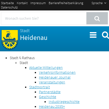
Startseite
Kontakt
Impressum
Barrierefreiheitserklärung
Sprache
Datenschutz
Stadt
Heidenau
Stadt & Rathaus
Stadt
Aktuelle Mitteilungen
Verkehrsinformationen
Heidenauer Journal
Veranstaltungen
Stadtportrait
Partnerstädte
Geschichte
Industriegeschichte
Heidenau 2035+