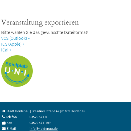
Veranstaltung exportieren
Bitte wählen Sie das gewünschte Dateiformat!
VCS (Outlook) »
ICS (Apple) »
iCal »
Stadt Heidenau | Dresdner Straße 47 | 01809 Heidenau
Telefon
03529 571-0
Fax
03529 571-199
E-Mail
info@heidenau.de