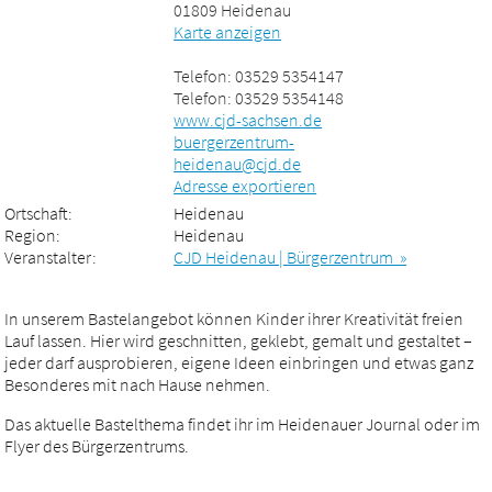
01809 Heidenau
Karte anzeigen
Telefon: 03529 5354147
Telefon: 03529 5354148
www.cjd-sachsen.de
buergerzentrum-
heidenau@cjd.de
Adresse exportieren
Ortschaft:
Heidenau
Region:
Heidenau
Veranstalter:
CJD Heidenau | Bürgerzentrum »
In unserem Bastelangebot können Kinder ihrer Kreativität freien
Lauf lassen. Hier wird geschnitten, geklebt, gemalt und gestaltet –
jeder darf ausprobieren, eigene Ideen einbringen und etwas ganz
Besonderes mit nach Hause nehmen.
Das aktuelle Bastelthema findet ihr im Heidenauer Journal oder im
Flyer des Bürgerzentrums.