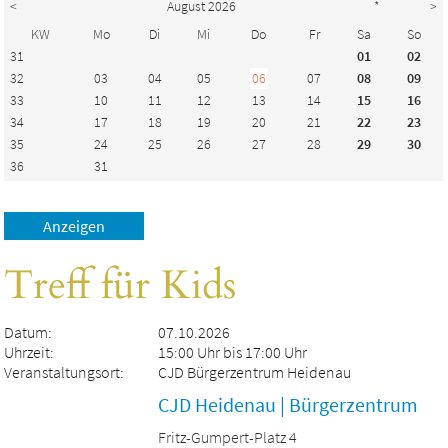
<
August 2026
*
>
KW
Mo
Di
Mi
Do
Fr
Sa
So
31
01
02
32
03
04
05
06
07
08
09
33
10
11
12
13
14
15
16
34
17
18
19
20
21
22
23
35
24
25
26
27
28
29
30
36
31
Treff für Kids
Datum:
07.10.2026
Uhrzeit:
15:00 Uhr bis 17:00 Uhr
Veranstaltungsort:
CJD Bürgerzentrum Heidenau
CJD Heidenau | Bürgerzentrum
Fritz-Gumpert-Platz 4