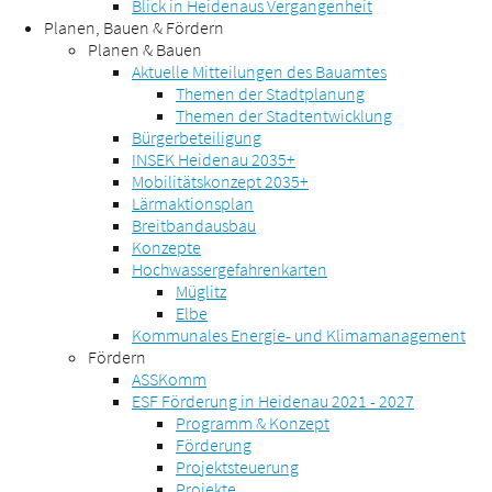
Blick in Heidenaus Vergangenheit
Planen, Bauen & Fördern
Planen & Bauen
Aktuelle Mitteilungen des Bauamtes
Themen der Stadtplanung
Themen der Stadtentwicklung
Bürgerbeteiligung
INSEK Heidenau 2035+
Mobilitätskonzept 2035+
Lärmaktionsplan
Breitbandausbau
Konzepte
Hochwassergefahrenkarten
Müglitz
Elbe
Kommunales Energie- und Klimamanagement
Fördern
ASSKomm
ESF Förderung in Heidenau 2021 - 2027
Programm & Konzept
Förderung
Projektsteuerung
Projekte