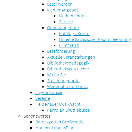
Leser werden
Medienangebot
Medien finden
Service
Onlineangebote
Katalog / Konto
Onleihe Sächsischer Raum / elearning
Filmfriend
Leseförderung
Aktuelle Veranstaltungen
Bibliothekspädagogik
Bibliotheksgeschichte
Wir für Sie
Stellenangebote
Weiterführende Links
Jugendhäuser
Vereine
Heidenauer Musiknacht
Fahrplan Shuttlebusse
Sehenswertes
Barockgarten Großsedlitz
MärchenLebensPfad