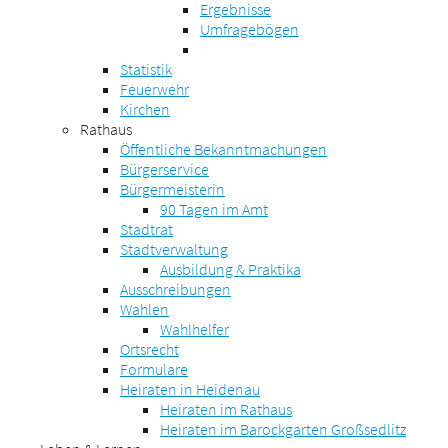
Ergebnisse
Umfragebögen
Statistik
Feuerwehr
Kirchen
Rathaus
Öffentliche Bekanntmachungen
Bürgerservice
Bürgermeisterin
90 Tagen im Amt
Stadtrat
Stadtverwaltung
Ausbildung & Praktika
Ausschreibungen
Wahlen
Wahlhelfer
Ortsrecht
Formulare
Heiraten in Heidenau
Heiraten im Rathaus
Heiraten im Barockgarten Großsedlitz