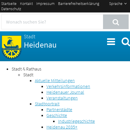
Startseite
Kontakt
Impressum
Barrierefreiheitserklärung
Sprache
Datenschutz
Stadt
Heidenau
Stadt & Rathaus
Stadt
Aktuelle Mitteilungen
Verkehrsinformationen
Heidenauer Journal
Veranstaltungen
Stadtportrait
Partnerstädte
Geschichte
Industriegeschichte
Heidenau 2035+