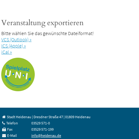
Veranstaltung exportieren
Bitte wählen Sie das gewünschte Dateiformat!
VCS (Outlook) »
ICS (Apple) »
iCal »
Stadt Heidenau | Dresdner Straße 47 | 01809 Heidenau
Telefon
03529 571-0
Fax
03529 571-199
E-Mail
info@heidenau.de