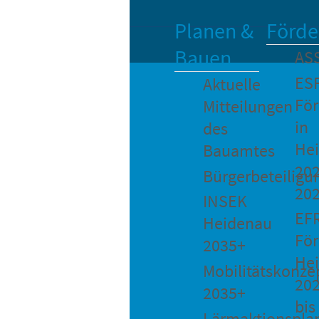
Planen &
Förde
Bauen
AS
ES
Aktuelle
Fö
Mitteilungen
in
des
He
Bauamtes
202
Bürgerbeteiligu
20
INSEK
EF
Heidenau
För
2035+
He
Mobilitätskonze
20
2035+
bis
Lärmaktionspla