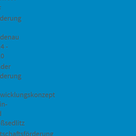
F
rderung
idenau
4 -
20
ader
rderung
wicklungskonzept
in-
d
ßsedlitz
tschaftsförderung