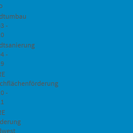
o
adtumbau
3 -
20
dtsanierung
4 -
19
RE
chflächenförderung
0 -
21
RE
rderung
dwest