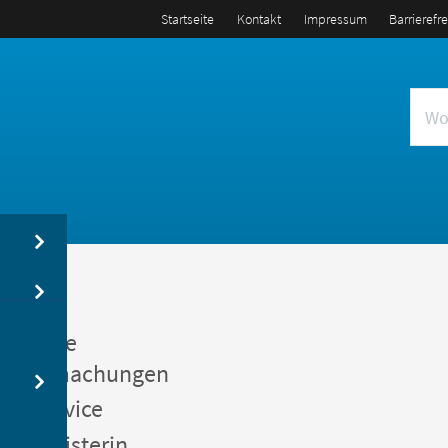
Startseite
Kontakt
Impressum
Barrierefr
us
entliche
kanntmachungen
gerservice
germeisterin