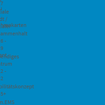
27
u
iale
dt /
hrenkarten
ialer
sammenhalt
6 -
29
ent
bendiges
ntrum
2 -
32
ilitätskonzept
35+
m.EMS