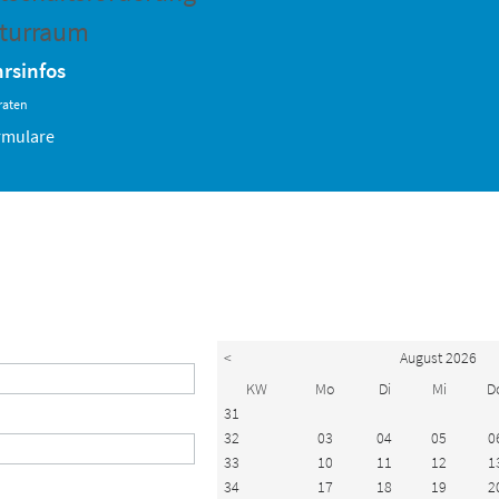
turraum
rsinfos
raten
rmulare
<
August 2026
KW
Mo
Di
Mi
D
31
32
03
04
05
0
33
10
11
12
1
34
17
18
19
2