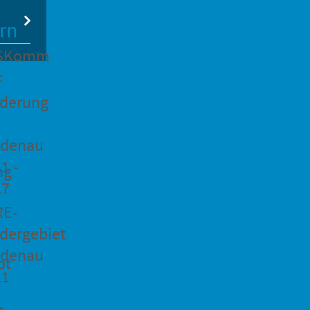
rn
SKomm
F
rderung
idenau
1 -
ng
27
RE-
dergebiet
idenau
pt
21
n