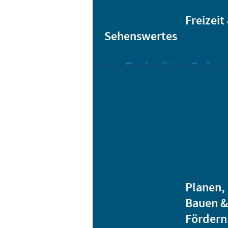
Sta
Bikesharing
Freizeit
Sehenswertes
Freizeit
Sehen
Veranstaltungen
Bar
Gro
Albert-
Schwarz-
Mä
Bad
Bli
Stadtbibliothek
He
Ver
Jugendhäuser
Planen,
Vereine
Bauen &
Heidenauer
Fördern
Musiknacht