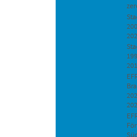
zer
St
200
20
Sta
199
20
EF
Bra
202
20
EF
Fö
Sü