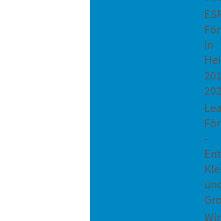
ES
Fö
in
He
201
20
Le
Fö
-
Ent
Kle
un
Gro
Wir