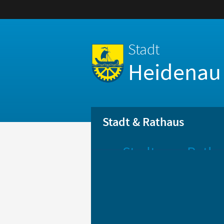
Stadt
Heidenau
Stadt & Rathaus
Stadt
Ratha
Aktuelle
Öff
Mitteilungen
Be
Stadtportrait
Bür
Statistik
Bür