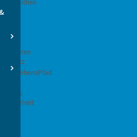
dtbibliothek
 &
swertes
ockgarten
ßsedlitz
rchenLebensPfad
ck in
idenaus
gangenheit