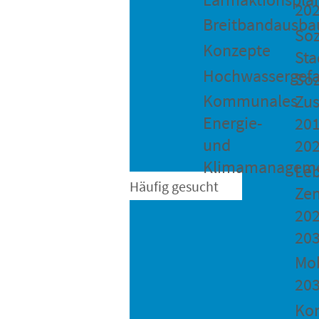
20
Breitbandausba
Soz
Konzepte
Sta
Hochwassergefa
Soz
Kommunales
Zu
Energie-
201
und
20
Klimamanagem
Le
Häufig gesucht
Ze
202
20
Mob
20
Ko