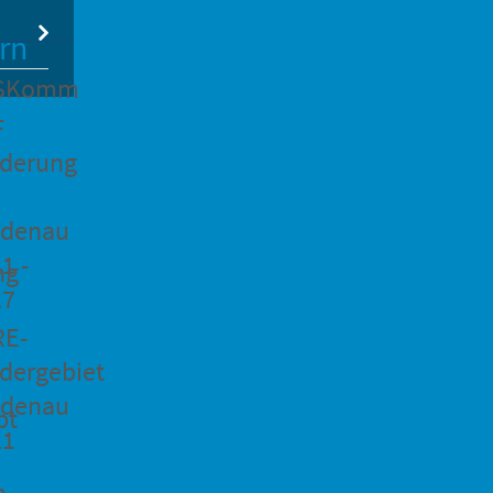
rn
SKomm
F
rderung
idenau
1 -
ng
27
RE-
dergebiet
idenau
pt
21
n