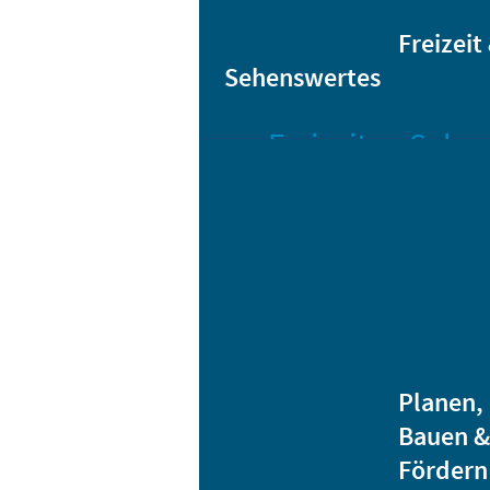
Sta
Bikesharing
Freizeit
Sehenswertes
Freizeit
Sehen
Veranstaltungen
Bar
Gro
Albert-
Schwarz-
Mä
Bad
Bli
Stadtbibliothek
He
Ver
Jugendhäuser
Planen,
Vereine
Bauen &
Heidenauer
Fördern
Musiknacht