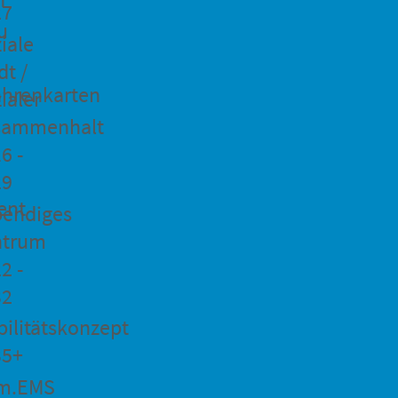
27
u
iale
dt /
hrenkarten
ialer
sammenhalt
6 -
29
ent
bendiges
ntrum
2 -
32
ilitätskonzept
35+
m.EMS