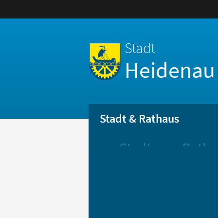
Stadt
Heidenau
Stadt & Rathaus
Stadt
Ratha
Aktuelle
Öff
Mitteilungen
Be
Stadtportrait
Bür
Statistik
Bür