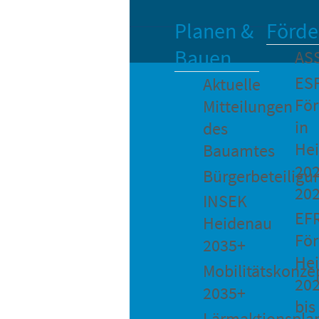
Planen &
Förde
Bauen
AS
ES
Aktuelle
Fö
Mitteilungen
in
des
He
Bauamtes
202
Bürgerbeteiligu
20
INSEK
EF
Heidenau
För
2035+
He
Mobilitätskonze
20
2035+
bis
Lärmaktionspla