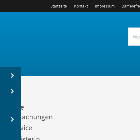
Startseite
Kontakt
Impressum
Barrierefr
us
entliche
kanntmachungen
gerservice
germeisterin