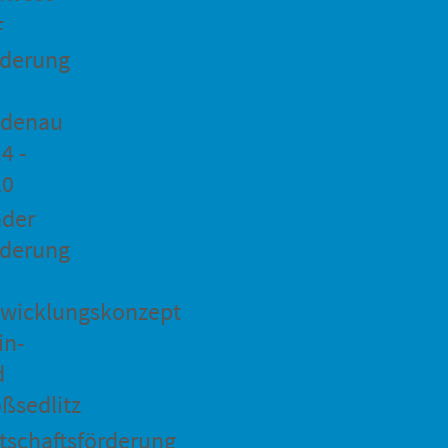
F
rderung
idenau
4 -
20
ader
rderung
wicklungskonzept
in-
d
ßsedlitz
tschaftsförderung