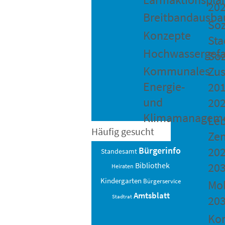
20
Breitbandausba
Soz
Konzepte
Sta
Hochwassergefa
Soz
Kommunales
Zu
Energie-
201
und
20
Klimamanagem
Le
Häufig gesucht
Ze
202
Bürgerinfo
Standesamt
20
Bibliothek
Heiraten
Kindergarten
Bürgerservice
Mob
Amtsblatt
Stadtrat
20
Ko