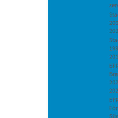
zer
St
200
20
Sta
199
20
EF
Bra
202
20
EF
Fö
Sü