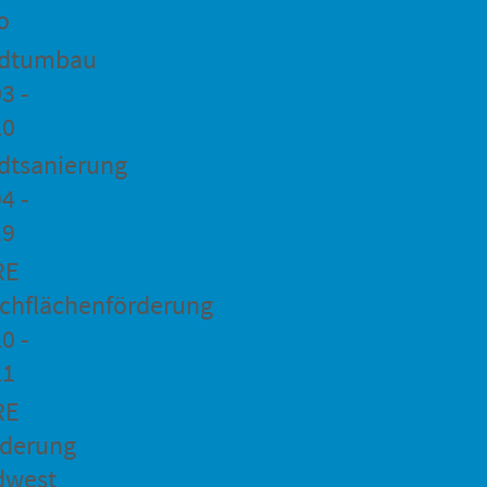
o
adtumbau
3 -
20
dtsanierung
4 -
19
RE
chflächenförderung
0 -
21
RE
rderung
dwest