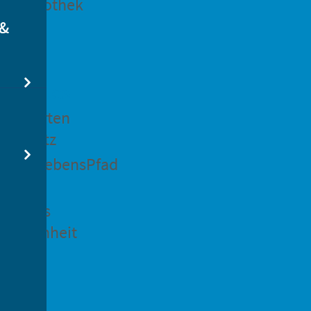
dtbibliothek
 &
swertes
ockgarten
ßsedlitz
rchenLebensPfad
ck in
idenaus
gangenheit