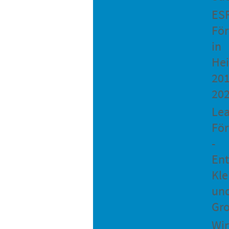
ES
Fö
in
He
201
20
Le
Fö
-
Ent
Kle
un
Gro
Wir