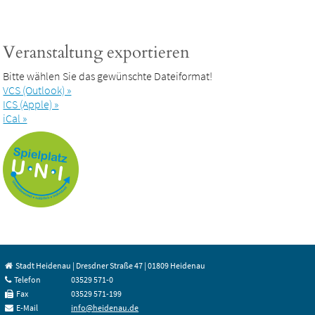
Veranstaltung exportieren
Bitte wählen Sie das gewünschte Dateiformat!
VCS (Outlook) »
ICS (Apple) »
iCal »
Stadt Heidenau | Dresdner Straße 47 | 01809 Heidenau
Telefon
03529 571-0
Fax
03529 571-199
E-Mail
info@heidenau.de