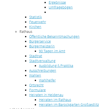
Ergebnisse
Umfragebögen
Statistik
Feuerwehr
Kirchen
Rathaus
Öffentliche Bekanntmachungen
Bürgerservice
Bürgermeisterin
90 Tagen im Amt
Stadtrat
Stadtverwaltung
Ausbildung & Praktika
Ausschreibungen
Wahlen
Wahlhelfer
Ortsrecht
Formulare
Heiraten in Heidenau
Heiraten im Rathaus
Heiraten im Barockgarten Großsedlitz