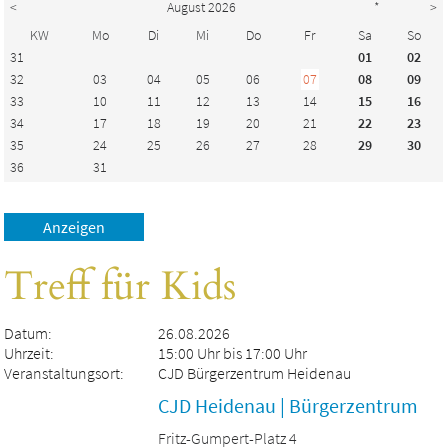
<
August 2026
*
>
KW
Mo
Di
Mi
Do
Fr
Sa
So
31
01
02
32
03
04
05
06
07
08
09
33
10
11
12
13
14
15
16
34
17
18
19
20
21
22
23
35
24
25
26
27
28
29
30
36
31
Treff für Kids
Datum:
26.08.2026
Uhrzeit:
15:00 Uhr bis 17:00 Uhr
Veranstaltungsort:
CJD Bürgerzentrum Heidenau
CJD Heidenau | Bürgerzentrum
Fritz-Gumpert-Platz 4