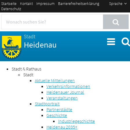
Startseite
Kontakt
Impressum
Barrierefreiheitserklärung
Sprache
Datenschutz
Stadt
Heidenau
Stadt & Rathaus
Stadt
Aktuelle Mitteilungen
Verkehrsinformationen
Heidenauer Journal
Veranstaltungen
Stadtportrait
Partnerstädte
Geschichte
Industriegeschichte
Heidenau 2035+