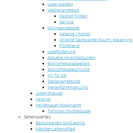
Leser werden
Medienangebot
Medien finden
Service
Onlineangebote
Katalog / Konto
Onleihe Sächsischer Raum / elearning
Filmfriend
Leseförderung
Aktuelle Veranstaltungen
Bibliothekspädagogik
Bibliotheksgeschichte
Wir für Sie
Stellenangebote
Weiterführende Links
Jugendhäuser
Vereine
Heidenauer Musiknacht
Fahrplan Shuttlebusse
Sehenswertes
Barockgarten Großsedlitz
MärchenLebensPfad