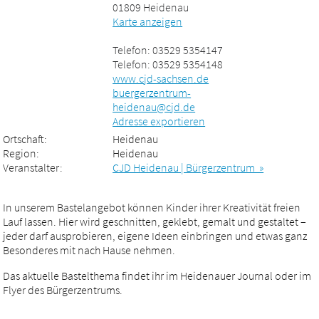
01809 Heidenau
Karte anzeigen
Telefon: 03529 5354147
Telefon: 03529 5354148
www.cjd-sachsen.de
buergerzentrum-
heidenau@cjd.de
Adresse exportieren
Ortschaft:
Heidenau
Region:
Heidenau
Veranstalter:
CJD Heidenau | Bürgerzentrum »
In unserem Bastelangebot können Kinder ihrer Kreativität freien
Lauf lassen. Hier wird geschnitten, geklebt, gemalt und gestaltet –
jeder darf ausprobieren, eigene Ideen einbringen und etwas ganz
Besonderes mit nach Hause nehmen.
Das aktuelle Bastelthema findet ihr im Heidenauer Journal oder im
Flyer des Bürgerzentrums.