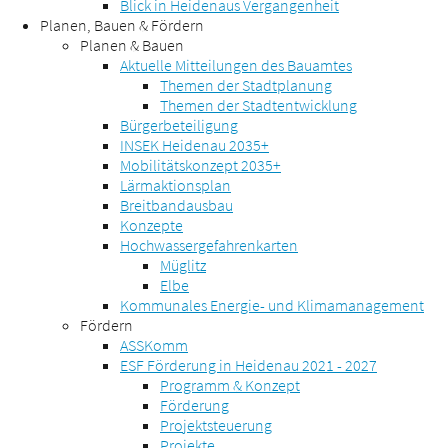
Blick in Heidenaus Vergangenheit
Planen, Bauen & Fördern
Planen & Bauen
Aktuelle Mitteilungen des Bauamtes
Themen der Stadtplanung
Themen der Stadtentwicklung
Bürgerbeteiligung
INSEK Heidenau 2035+
Mobilitätskonzept 2035+
Lärmaktionsplan
Breitbandausbau
Konzepte
Hochwassergefahrenkarten
Müglitz
Elbe
Kommunales Energie- und Klimamanagement
Fördern
ASSKomm
ESF Förderung in Heidenau 2021 - 2027
Programm & Konzept
Förderung
Projektsteuerung
Projekte