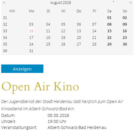
<
August 2026
*
>
KW
Mo
Di
Mi
Do
Fr
Sa
So
31
01
02
32
03
04
05
06
07
08
09
33
10
11
12
13
14
15
16
34
17
18
19
20
21
22
23
35
24
25
26
27
28
29
30
36
31
Open Air Kino
Der Jugendbeirat der Stadt Heidenau lädt herzlich zum Open Air
Kinoabend im Albert-Schwarz-Bad ein.
Datum:
08.08.2026
Uhrzeit:
19:00 Uhr
Veranstaltungsort:
Albert-Schwarz-Bad Heidenau