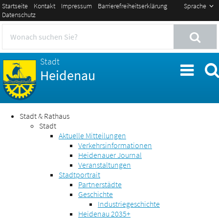
Startseite
Kontakt
Impressum
Barrierefreiheitserklärung
Sprache
Datenschutz
Stadt
Heidenau
Stadt & Rathaus
Stadt
Aktuelle Mitteilungen
Verkehrsinformationen
Heidenauer Journal
Veranstaltungen
Stadtportrait
Partnerstädte
Geschichte
Industriegeschichte
Heidenau 2035+