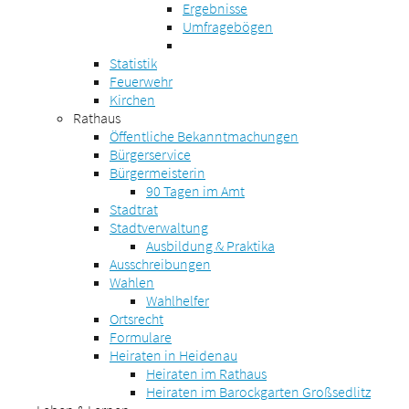
Ergebnisse
Umfragebögen
Statistik
Feuerwehr
Kirchen
Rathaus
Öffentliche Bekanntmachungen
Bürgerservice
Bürgermeisterin
90 Tagen im Amt
Stadtrat
Stadtverwaltung
Ausbildung & Praktika
Ausschreibungen
Wahlen
Wahlhelfer
Ortsrecht
Formulare
Heiraten in Heidenau
Heiraten im Rathaus
Heiraten im Barockgarten Großsedlitz