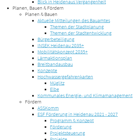
Blick in Heidenaus Vergangenheit
Planen, Bauen & Fördern
Planen & Bauen
Aktuelle Mitteilungen des Bauamtes
Themen der Stadtplanung
Themen der Stadtentwicklung
Bürgerbeteiligung
INSEK Heidenau 2035+
Mobilitätskonzept 2035+
Lärmaktionsplan
Breitbandausbau
Konzepte
Hochwassergefahrenkarten
Müglitz
Elbe
Kommunales Energie- und Klimamanagement
Fördern
ASSKomm
ESF Förderung in Heidenau 2021 - 2027
Programm & Konzept
Förderung
Projektsteuerung
Projekte