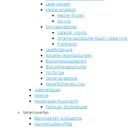
Leser werden
Medienangebot
Medien finden
Service
Onlineangebote
Katalog / Konto
Onleihe Sächsischer Raum / elearning
Filmfriend
Leseförderung
Aktuelle Veranstaltungen
Bibliothekspädagogik
Bibliotheksgeschichte
Wir für Sie
Stellenangebote
Weiterführende Links
Jugendhäuser
Vereine
Heidenauer Musiknacht
Fahrplan Shuttlebusse
Sehenswertes
Barockgarten Großsedlitz
MärchenLebensPfad