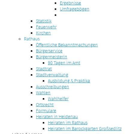
Ergebnisse
Umfragebögen
Statistik
Feuerwehr
Kirchen
Rathaus
Öffentliche Bekanntmachungen
Bürgerservice
Bürgermeisterin
90 Tagen im Amt
Stadtrat
Stadtverwaltung
Ausbildung & Praktika
Ausschreibungen
Wahlen
Wahlhelfer
Ortsrecht
Formulare
Heiraten in Heidenau
Heiraten im Rathaus
Heiraten im Barockgarten Großsedlitz