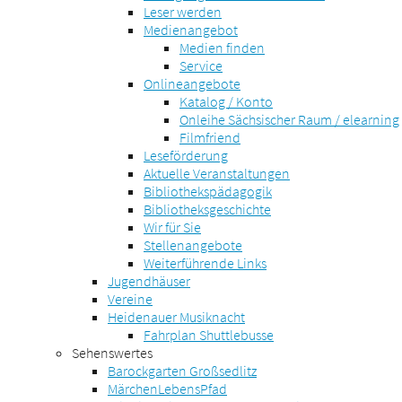
Leser werden
Medienangebot
Medien finden
Service
Onlineangebote
Katalog / Konto
Onleihe Sächsischer Raum / elearning
Filmfriend
Leseförderung
Aktuelle Veranstaltungen
Bibliothekspädagogik
Bibliotheksgeschichte
Wir für Sie
Stellenangebote
Weiterführende Links
Jugendhäuser
Vereine
Heidenauer Musiknacht
Fahrplan Shuttlebusse
Sehenswertes
Barockgarten Großsedlitz
MärchenLebensPfad