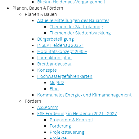
Blick in Heidenaus Vergangenheit
Planen, Bauen & Fördern
Planen & Bauen
Aktuelle Mitteilungen des Bauamtes
Themen der Stadtplanung
Themen der Stadtentwicklung
Bürgerbeteiligung
INSEK Heidenau 2035+
Mobilitätskonzept 2035+
Lärmaktionsplan
Breitbandausbau
Konzepte
Hochwassergefahrenkarten
Müglitz
Elbe
Kommunales Energie- und Klimamanagement
Fördern
ASSKomm
ESF Förderung in Heidenau 2021 - 2027
Programm & Konzept
Förderung
Projektsteuerung
Projekte