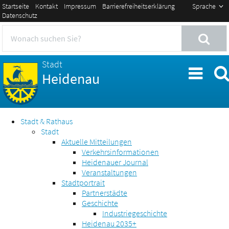
Startseite
Kontakt
Impressum
Barrierefreiheitserklärung
Sprache
Datenschutz
Stadt
Heidenau
Stadt & Rathaus
Stadt
Aktuelle Mitteilungen
Verkehrsinformationen
Heidenauer Journal
Veranstaltungen
Stadtportrait
Partnerstädte
Geschichte
Industriegeschichte
Heidenau 2035+