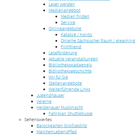
Leser werden
Medienangebot
Medien finden
Service
Onlineangebote
Katalog / Konto
Onleihe Sächsischer Raum / elearning
Filmfriend
Leseförderung
Aktuelle Veranstaltungen
Bibliothekspädagogik
Bibliotheksgeschichte
Wir für Sie
Stellenangebote
Weiterführende Links
Jugendhäuser
Vereine
Heidenauer Musiknacht
Fahrplan Shuttlebusse
Sehenswertes
Barockgarten Großsedlitz
MärchenLebensPfad