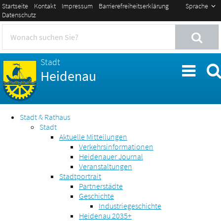
Startseite
Kontakt
Impressum
Barrierefreiheitserklärung
Sprache
Datenschutz
Stadt
Heidenau
Stadt & Rathaus
Stadt
Aktuelle Mitteilungen
Verkehrsinformationen
Heidenauer Journal
Veranstaltungen
Stadtportrait
Partnerstädte
Geschichte
Industriegeschichte
Heidenau 2035+