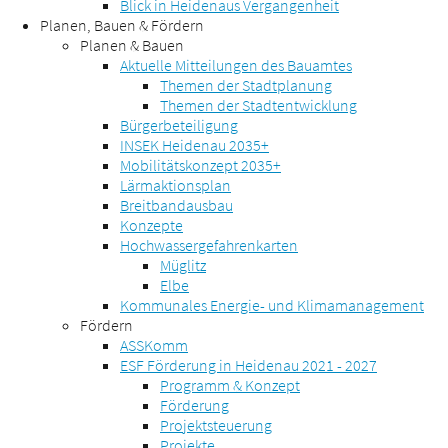
Blick in Heidenaus Vergangenheit
Planen, Bauen & Fördern
Planen & Bauen
Aktuelle Mitteilungen des Bauamtes
Themen der Stadtplanung
Themen der Stadtentwicklung
Bürgerbeteiligung
INSEK Heidenau 2035+
Mobilitätskonzept 2035+
Lärmaktionsplan
Breitbandausbau
Konzepte
Hochwassergefahrenkarten
Müglitz
Elbe
Kommunales Energie- und Klimamanagement
Fördern
ASSKomm
ESF Förderung in Heidenau 2021 - 2027
Programm & Konzept
Förderung
Projektsteuerung
Projekte