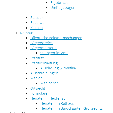
Ergebnisse
Umfragebögen
Statistik
Feuerwehr
Kirchen
Rathaus
Öffentliche Bekanntmachungen
Bürgerservice
Bürgermeisterin
90 Tagen im Amt
Stadtrat
Stadtverwaltung
Ausbildung & Praktika
Ausschreibungen
Wahlen
Wahlhelfer
Ortsrecht
Formulare
Heiraten in Heidenau
Heiraten im Rathaus
Heiraten im Barockgarten Großsedlitz