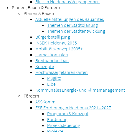
Blick in Heidenaus Vergangenheit
Planen, Bauen & Fördern
Planen & Bauen
Aktuelle Mitteilungen des Bauamtes
Themen der Stadtplanung
Themen der Stadtentwicklung
Bürgerbeteiligung
INSEK Heidenau 2035+
Mobilitätskonzept 2035+
Lärmaktionsplan
Breitbandausbau
Konzepte
Hochwassergefahrenkarten
Müglitz
Elbe
Kommunales Energie- und Klimamanagement
Fördern
ASSKomm
ESF Förderung in Heidenau 2021 - 2027
Programm & Konzept
Förderung
Projektsteuerung
Projekte