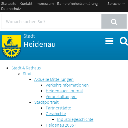
Startseite
Kontakt
Impressum
Barrierefreiheitserklärung
Sprache
Datenschutz
Stadt
Heidenau
Stadt & Rathaus
Stadt
Aktuelle Mitteilungen
Verkehrsinformationen
Heidenauer Journal
Veranstaltungen
Stadtportrait
Partnerstädte
Geschichte
Industriegeschichte
Heidenau 2035+