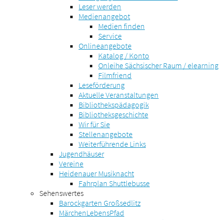
Leser werden
Medienangebot
Medien finden
Service
Onlineangebote
Katalog / Konto
Onleihe Sächsischer Raum / elearning
Filmfriend
Leseförderung
Aktuelle Veranstaltungen
Bibliothekspädagogik
Bibliotheksgeschichte
Wir für Sie
Stellenangebote
Weiterführende Links
Jugendhäuser
Vereine
Heidenauer Musiknacht
Fahrplan Shuttlebusse
Sehenswertes
Barockgarten Großsedlitz
MärchenLebensPfad