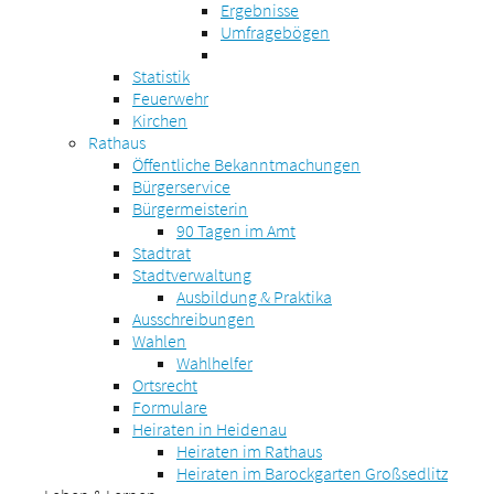
Ergebnisse
Umfragebögen
Statistik
Feuerwehr
Kirchen
Rathaus
Öffentliche Bekanntmachungen
Bürgerservice
Bürgermeisterin
90 Tagen im Amt
Stadtrat
Stadtverwaltung
Ausbildung & Praktika
Ausschreibungen
Wahlen
Wahlhelfer
Ortsrecht
Formulare
Heiraten in Heidenau
Heiraten im Rathaus
Heiraten im Barockgarten Großsedlitz