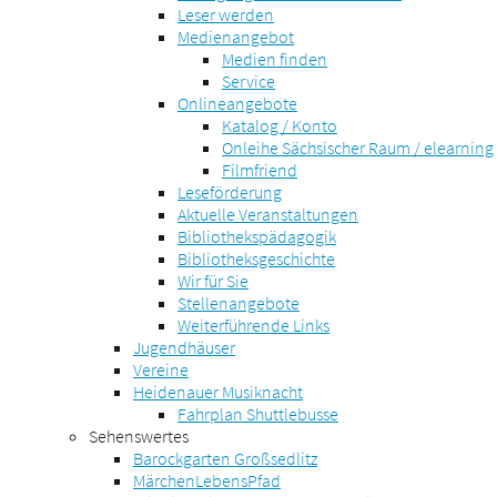
Leser werden
Medienangebot
Medien finden
Service
Onlineangebote
Katalog / Konto
Onleihe Sächsischer Raum / elearning
Filmfriend
Leseförderung
Aktuelle Veranstaltungen
Bibliothekspädagogik
Bibliotheksgeschichte
Wir für Sie
Stellenangebote
Weiterführende Links
Jugendhäuser
Vereine
Heidenauer Musiknacht
Fahrplan Shuttlebusse
Sehenswertes
Barockgarten Großsedlitz
MärchenLebensPfad