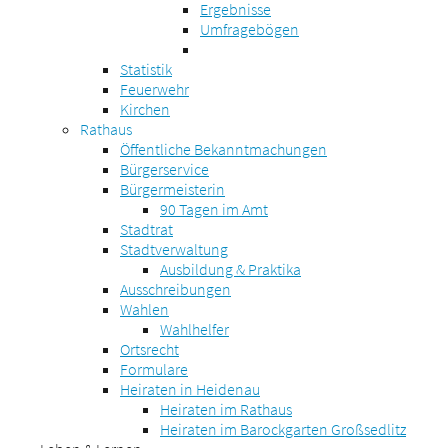
Ergebnisse
Umfragebögen
Statistik
Feuerwehr
Kirchen
Rathaus
Öffentliche Bekanntmachungen
Bürgerservice
Bürgermeisterin
90 Tagen im Amt
Stadtrat
Stadtverwaltung
Ausbildung & Praktika
Ausschreibungen
Wahlen
Wahlhelfer
Ortsrecht
Formulare
Heiraten in Heidenau
Heiraten im Rathaus
Heiraten im Barockgarten Großsedlitz