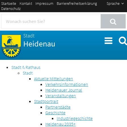
Startseite
Kontakt
Impressum
Barrierefreiheitserklärung
Sprache
Datenschutz
Stadt
Heidenau
Stadt & Rathaus
Stadt
Aktuelle Mitteilungen
Verkehrsinformationen
Heidenauer Journal
Veranstaltungen
Stadtportrait
Partnerstädte
Geschichte
Industriegeschichte
Heidenau 2035+