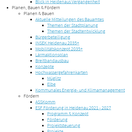
Blick in Heidenaus Vergangenheit
Planen, Bauen & Fördern
Planen & Bauen
Aktuelle Mitteilungen des Bauamtes
Themen der Stadtplanung
Themen der Stadtentwicklung
Bürgerbeteiligung
INSEK Heidenau 2035+
Mobilitätskonzept 2035+
Lärmaktionsplan
Breitbandausbau
Konzepte
Hochwassergefahrenkarten
Müglitz
Elbe
Kommunales Energie- und Klimamanagement
Fördern
ASSKomm
ESF Förderung in Heidenau 2021 - 2027
Programm & Konzept
Förderung
Projektsteuerung
Projekte