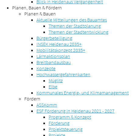
Blick in Heidenaus Vergangenheit
Planen, Bauen & Fördern
Planen & Bauen
Aktuelle Mitteilungen des Bauamtes
Themen der Stadtplanung
Themen der Stadtentwicklung
Bürgerbeteiligung
INSEK Heidenau 2035+
Mobilitätskonzept 2035+
Lärmaktionsplan
Breitbandausbau
Konzepte
Hochwassergefahrenkarten
Müglitz
Elbe
Kommunales Energie- und Klimamanagement
Fördern
ASSKomm
ESF Förderung in Heidenau 2021 - 2027
Programm & Konzept
Förderung
Projektsteuerung
Projekte