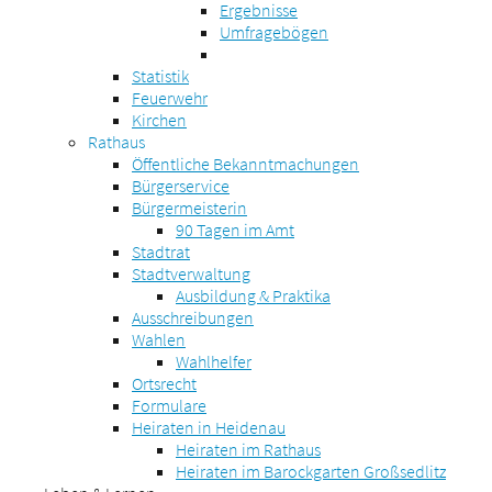
Ergebnisse
Umfragebögen
Statistik
Feuerwehr
Kirchen
Rathaus
Öffentliche Bekanntmachungen
Bürgerservice
Bürgermeisterin
90 Tagen im Amt
Stadtrat
Stadtverwaltung
Ausbildung & Praktika
Ausschreibungen
Wahlen
Wahlhelfer
Ortsrecht
Formulare
Heiraten in Heidenau
Heiraten im Rathaus
Heiraten im Barockgarten Großsedlitz