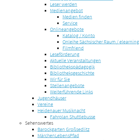
Leser werden
Medienangebot
Medien finden
Service
Onlineangebote
Katalog / Konto
Onleihe Sächsischer Raum / elearning
Filmfriend
Leseförderung
Aktuelle Veranstaltungen
Bibliothekspädagogik
Bibliotheksgeschichte
Wir für Sie
Stellenangebote
Weiterführende Links
Jugendhäuser
Vereine
Heidenauer Musiknacht
Fahrplan Shuttlebusse
Sehenswertes
Barockgarten Großsedlitz
MärchenLebensPfad