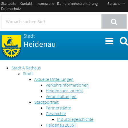
Startseite
Kontakt
Impressum
Barrierefreiheitserklärung
Sprache
Datenschutz
Stadt
Heidenau
Stadt & Rathaus
Stadt
Aktuelle Mitteilungen
Verkehrsinformationen
Heidenauer Journal
Veranstaltungen
Stadtportrait
Partnerstädte
Geschichte
Industriegeschichte
Heidenau 2035+