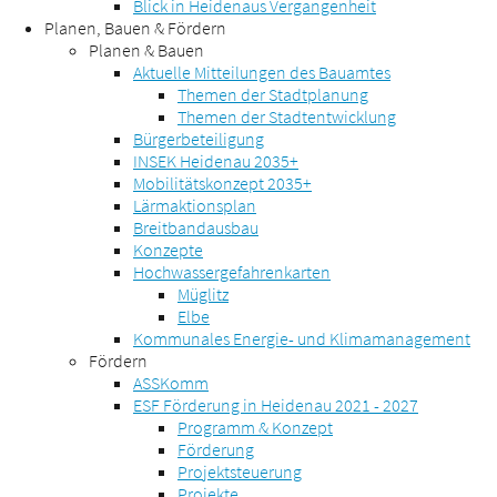
Blick in Heidenaus Vergangenheit
Planen, Bauen & Fördern
Planen & Bauen
Aktuelle Mitteilungen des Bauamtes
Themen der Stadtplanung
Themen der Stadtentwicklung
Bürgerbeteiligung
INSEK Heidenau 2035+
Mobilitätskonzept 2035+
Lärmaktionsplan
Breitbandausbau
Konzepte
Hochwassergefahrenkarten
Müglitz
Elbe
Kommunales Energie- und Klimamanagement
Fördern
ASSKomm
ESF Förderung in Heidenau 2021 - 2027
Programm & Konzept
Förderung
Projektsteuerung
Projekte