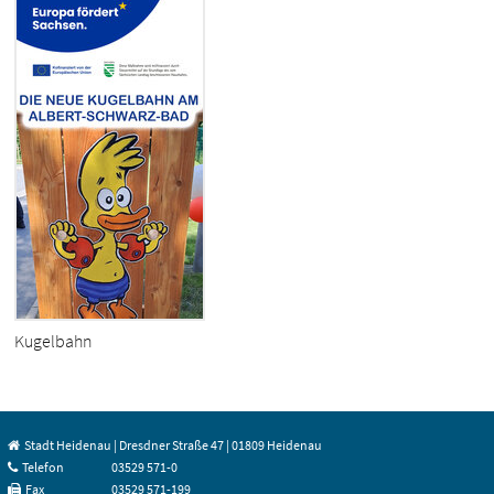
Kugelbahn
Stadt Heidenau | Dresdner Straße 47 | 01809 Heidenau
Telefon
03529 571-0
Fax
03529 571-199