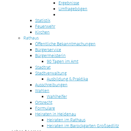
Ergebnisse
Umfragebögen
Statistik
Feuerwehr
Kirchen
Rathaus
Öffentliche Bekanntmachungen
Bürgerservice
Bürgermeisterin
90 Tagen im Amt
Stadtrat
Stadtverwaltung
Ausbildung & Praktika
Ausschreibungen
Wahlen
Wahlhelfer
Ortsrecht
Formulare
Heiraten in Heidenau
Heiraten im Rathaus
Heiraten im Barockgarten Großsedlitz