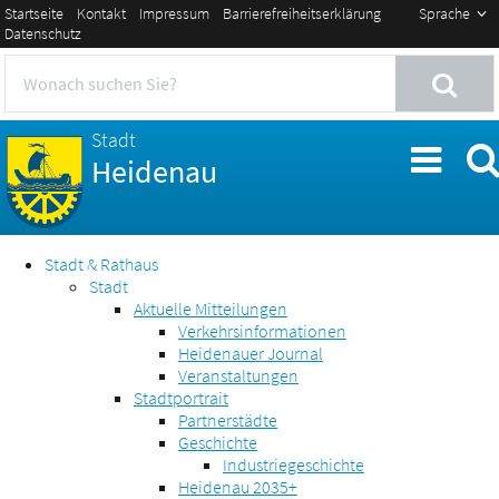
Startseite
Kontakt
Impressum
Barrierefreiheitserklärung
Sprache
Datenschutz
Stadt
Heidenau
Stadt & Rathaus
Stadt
Aktuelle Mitteilungen
Verkehrsinformationen
Heidenauer Journal
Veranstaltungen
Stadtportrait
Partnerstädte
Geschichte
Industriegeschichte
Heidenau 2035+