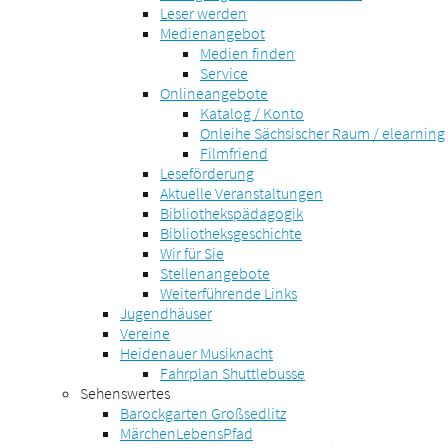
Leser werden
Medienangebot
Medien finden
Service
Onlineangebote
Katalog / Konto
Onleihe Sächsischer Raum / elearning
Filmfriend
Leseförderung
Aktuelle Veranstaltungen
Bibliothekspädagogik
Bibliotheksgeschichte
Wir für Sie
Stellenangebote
Weiterführende Links
Jugendhäuser
Vereine
Heidenauer Musiknacht
Fahrplan Shuttlebusse
Sehenswertes
Barockgarten Großsedlitz
MärchenLebensPfad