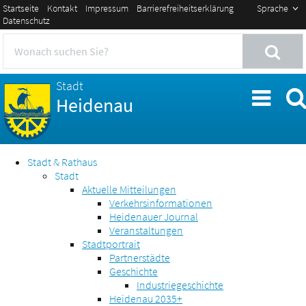
Startseite
Kontakt
Impressum
Barrierefreiheitserklärung
Sprache
Datenschutz
Stadt
Heidenau
Stadt & Rathaus
Stadt
Aktuelle Mitteilungen
Verkehrsinformationen
Heidenauer Journal
Veranstaltungen
Stadtportrait
Partnerstädte
Geschichte
Industriegeschichte
Heidenau 2035+