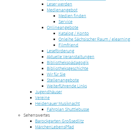
Leser werden
Medienangebot
Medien finden
Service
Onlineangebote
Katalog / Konto
Onleihe Sächsischer Raum / elearning
Filmfriend
Leseförderung
Aktuelle Veranstaltungen
Bibliothekspädagogik
Bibliotheksgeschichte
Wir für Sie
Stellenangebote
Weiterführende Links
Jugendhäuser
Vereine
Heidenauer Musiknacht
Fahrplan Shuttlebusse
Sehenswertes
Barockgarten Großsedlitz
MärchenLebensPfad