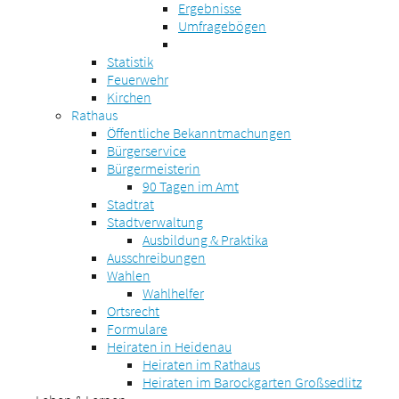
Ergebnisse
Umfragebögen
Statistik
Feuerwehr
Kirchen
Rathaus
Öffentliche Bekanntmachungen
Bürgerservice
Bürgermeisterin
90 Tagen im Amt
Stadtrat
Stadtverwaltung
Ausbildung & Praktika
Ausschreibungen
Wahlen
Wahlhelfer
Ortsrecht
Formulare
Heiraten in Heidenau
Heiraten im Rathaus
Heiraten im Barockgarten Großsedlitz