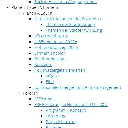
Blick in Heidenaus Vergangenheit
Planen, Bauen & Fördern
Planen & Bauen
Aktuelle Mitteilungen des Bauamtes
Themen der Stadtplanung
Themen der Stadtentwicklung
Bürgerbeteiligung
INSEK Heidenau 2035+
Mobilitätskonzept 2035+
Lärmaktionsplan
Breitbandausbau
Konzepte
Hochwassergefahrenkarten
Müglitz
Elbe
Kommunales Energie- und Klimamanagement
Fördern
ASSKomm
ESF Förderung in Heidenau 2021 - 2027
Programm & Konzept
Förderung
Projektsteuerung
Projekte