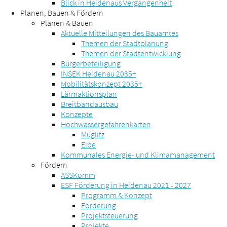
Blick in Heidenaus Vergangenheit
Planen, Bauen & Fördern
Planen & Bauen
Aktuelle Mitteilungen des Bauamtes
Themen der Stadtplanung
Themen der Stadtentwicklung
Bürgerbeteiligung
INSEK Heidenau 2035+
Mobilitätskonzept 2035+
Lärmaktionsplan
Breitbandausbau
Konzepte
Hochwassergefahrenkarten
Müglitz
Elbe
Kommunales Energie- und Klimamanagement
Fördern
ASSKomm
ESF Förderung in Heidenau 2021 - 2027
Programm & Konzept
Förderung
Projektsteuerung
Projekte