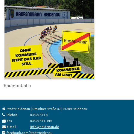
Radrennbahn
Stadt Heidenau | Dresdner Straße 47 | 01809 Heidenau
Telefon
03529 571-0
Fax
03529 571-199
E-Mail
info@heidenau.de
facebook.com/StadtHeidenau