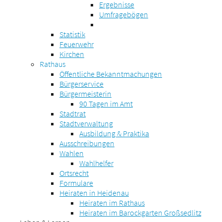
Ergebnisse
Umfragebögen
Statistik
Feuerwehr
Kirchen
Rathaus
Öffentliche Bekanntmachungen
Bürgerservice
Bürgermeisterin
90 Tagen im Amt
Stadtrat
Stadtverwaltung
Ausbildung & Praktika
Ausschreibungen
Wahlen
Wahlhelfer
Ortsrecht
Formulare
Heiraten in Heidenau
Heiraten im Rathaus
Heiraten im Barockgarten Großsedlitz