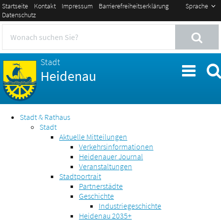
Startseite
Kontakt
Impressum
Barrierefreiheitserklärung
Sprache
Datenschutz
Stadt
Heidenau
Stadt & Rathaus
Stadt
Aktuelle Mitteilungen
Verkehrsinformationen
Heidenauer Journal
Veranstaltungen
Stadtportrait
Partnerstädte
Geschichte
Industriegeschichte
Heidenau 2035+