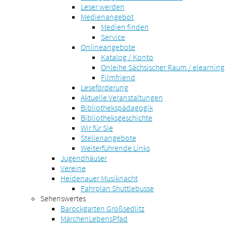
Leser werden
Medienangebot
Medien finden
Service
Onlineangebote
Katalog / Konto
Onleihe Sächsischer Raum / elearning
Filmfriend
Leseförderung
Aktuelle Veranstaltungen
Bibliothekspädagogik
Bibliotheksgeschichte
Wir für Sie
Stellenangebote
Weiterführende Links
Jugendhäuser
Vereine
Heidenauer Musiknacht
Fahrplan Shuttlebusse
Sehenswertes
Barockgarten Großsedlitz
MärchenLebensPfad