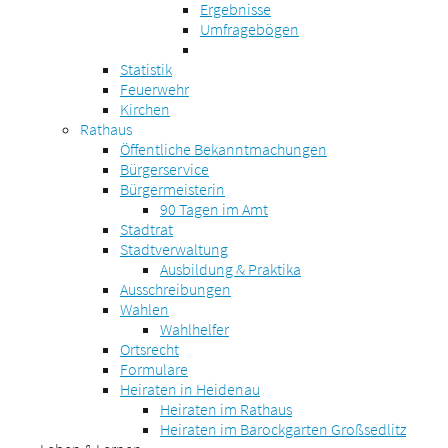
Ergebnisse
Umfragebögen
Statistik
Feuerwehr
Kirchen
Rathaus
Öffentliche Bekanntmachungen
Bürgerservice
Bürgermeisterin
90 Tagen im Amt
Stadtrat
Stadtverwaltung
Ausbildung & Praktika
Ausschreibungen
Wahlen
Wahlhelfer
Ortsrecht
Formulare
Heiraten in Heidenau
Heiraten im Rathaus
Heiraten im Barockgarten Großsedlitz