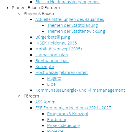
Blick in Heidenaus Vergangenheit
Planen, Bauen & Fördern
Planen & Bauen
Aktuelle Mitteilungen des Bauamtes
Themen der Stadtplanung
Themen der Stadtentwicklung
Bürgerbeteiligung
INSEK Heidenau 2035+
Mobilitätskonzept 2035+
Lärmaktionsplan
Breitbandausbau
Konzepte
Hochwassergefahrenkarten
Müglitz
Elbe
Kommunales Energie- und Klimamanagement
Fördern
ASSKomm
ESF Förderung in Heidenau 2021 - 2027
Programm & Konzept
Förderung
Projektsteuerung
Projekte