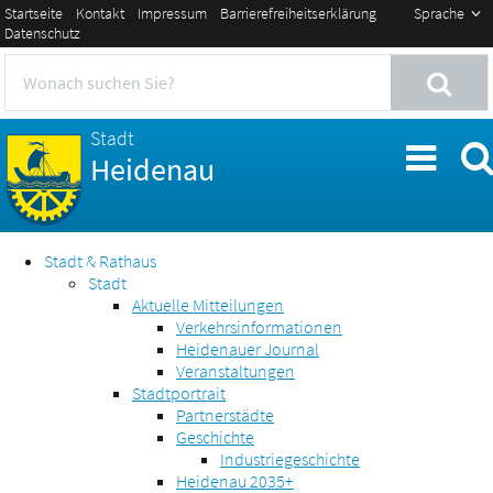
Startseite
Kontakt
Impressum
Barrierefreiheitserklärung
Sprache
Datenschutz
Stadt
Heidenau
Stadt & Rathaus
Stadt
Aktuelle Mitteilungen
Verkehrsinformationen
Heidenauer Journal
Veranstaltungen
Stadtportrait
Partnerstädte
Geschichte
Industriegeschichte
Heidenau 2035+