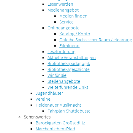
Leser werden
Medienangebot
Medien finden
Service
Onlineangebote
Katalog / Konto
Onleihe Sächsischer Raum / elearning
Filmfriend
Leseförderung
Aktuelle Veranstaltungen
Bibliothekspädagogik
Bibliotheksgeschichte
Wir für Sie
Stellenangebote
Weiterführende Links
Jugendhäuser
Vereine
Heidenauer Musiknacht
Fahrplan Shuttlebusse
Sehenswertes
Barockgarten Großsedlitz
MärchenLebensPfad