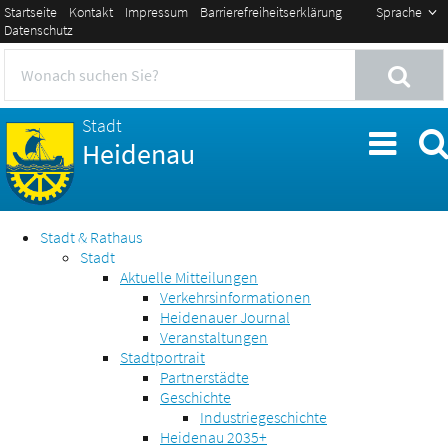
Startseite
Kontakt
Impressum
Barrierefreiheitserklärung
Sprache
Datenschutz
Stadt
Heidenau
Stadt & Rathaus
Stadt
Aktuelle Mitteilungen
Verkehrsinformationen
Heidenauer Journal
Veranstaltungen
Stadtportrait
Partnerstädte
Geschichte
Industriegeschichte
Heidenau 2035+