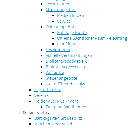
Leser werden
Medienangebot
Medien finden
Service
Onlineangebote
Katalog / Konto
Onleihe Sächsischer Raum / elearning
Filmfriend
Leseförderung
Aktuelle Veranstaltungen
Bibliothekspädagogik
Bibliotheksgeschichte
Wir für Sie
Stellenangebote
Weiterführende Links
Jugendhäuser
Vereine
Heidenauer Musiknacht
Fahrplan Shuttlebusse
Sehenswertes
Barockgarten Großsedlitz
MärchenLebensPfad