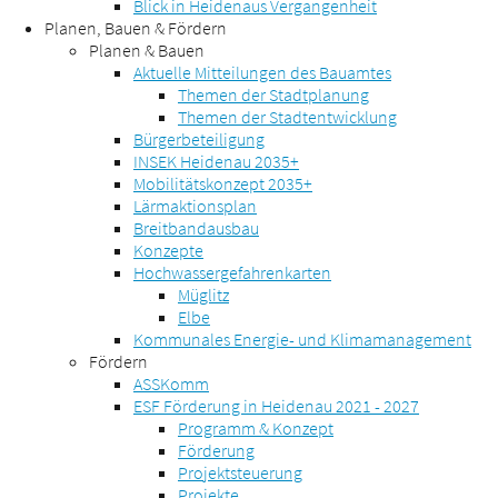
Blick in Heidenaus Vergangenheit
Planen, Bauen & Fördern
Planen & Bauen
Aktuelle Mitteilungen des Bauamtes
Themen der Stadtplanung
Themen der Stadtentwicklung
Bürgerbeteiligung
INSEK Heidenau 2035+
Mobilitätskonzept 2035+
Lärmaktionsplan
Breitbandausbau
Konzepte
Hochwassergefahrenkarten
Müglitz
Elbe
Kommunales Energie- und Klimamanagement
Fördern
ASSKomm
ESF Förderung in Heidenau 2021 - 2027
Programm & Konzept
Förderung
Projektsteuerung
Projekte