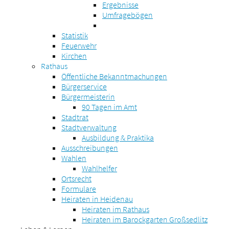
Ergebnisse
Umfragebögen
Statistik
Feuerwehr
Kirchen
Rathaus
Öffentliche Bekanntmachungen
Bürgerservice
Bürgermeisterin
90 Tagen im Amt
Stadtrat
Stadtverwaltung
Ausbildung & Praktika
Ausschreibungen
Wahlen
Wahlhelfer
Ortsrecht
Formulare
Heiraten in Heidenau
Heiraten im Rathaus
Heiraten im Barockgarten Großsedlitz