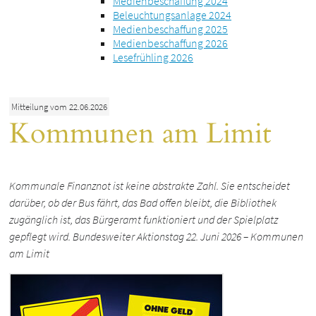
Medienbeschaffung 2024
Beleuchtungsanlage 2024
Medienbeschaffung 2025
Medienbeschaffung 2026
Lesefrühling 2026
Mitteilung vom 22.06.2026
Kommunen am Limit
Kommunale Finanznot ist keine abstrakte Zahl. Sie entscheidet
darüber, ob der Bus fährt, das Bad offen bleibt, die Bibliothek
zugänglich ist, das Bürgeramt funktioniert und der Spielplatz
gepflegt wird. Bundesweiter Aktionstag 22. Juni 2026 – Kommunen
am Limit