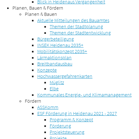
Blick in Heidenaus Vergangenheit
Planen, Bauen & Fördern
Planen & Bauen
Aktuelle Mitteilungen des Bauamtes
Themen der Stadtplanung
Themen der Stadtentwicklung
Bürgerbeteiligung
INSEK Heidenau 2035+
Mobilitätskonzept 2035+
Lärmaktionsplan
Breitbandausbau
Konzepte
Hochwassergefahrenkarten
Müglitz
Elbe
Kommunales Energie- und Klimamanagement
Fördern
ASSKomm
ESF Förderung in Heidenau 2021 - 2027
Programm & Konzept
Förderung
Projektsteuerung
Projekte