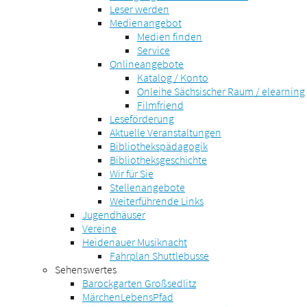
Leser werden
Medienangebot
Medien finden
Service
Onlineangebote
Katalog / Konto
Onleihe Sächsischer Raum / elearning
Filmfriend
Leseförderung
Aktuelle Veranstaltungen
Bibliothekspädagogik
Bibliotheksgeschichte
Wir für Sie
Stellenangebote
Weiterführende Links
Jugendhäuser
Vereine
Heidenauer Musiknacht
Fahrplan Shuttlebusse
Sehenswertes
Barockgarten Großsedlitz
MärchenLebensPfad