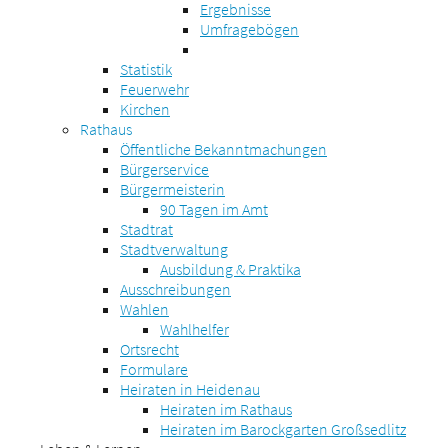
Ergebnisse
Umfragebögen
Statistik
Feuerwehr
Kirchen
Rathaus
Öffentliche Bekanntmachungen
Bürgerservice
Bürgermeisterin
90 Tagen im Amt
Stadtrat
Stadtverwaltung
Ausbildung & Praktika
Ausschreibungen
Wahlen
Wahlhelfer
Ortsrecht
Formulare
Heiraten in Heidenau
Heiraten im Rathaus
Heiraten im Barockgarten Großsedlitz