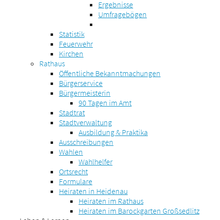
Ergebnisse
Umfragebögen
Statistik
Feuerwehr
Kirchen
Rathaus
Öffentliche Bekanntmachungen
Bürgerservice
Bürgermeisterin
90 Tagen im Amt
Stadtrat
Stadtverwaltung
Ausbildung & Praktika
Ausschreibungen
Wahlen
Wahlhelfer
Ortsrecht
Formulare
Heiraten in Heidenau
Heiraten im Rathaus
Heiraten im Barockgarten Großsedlitz