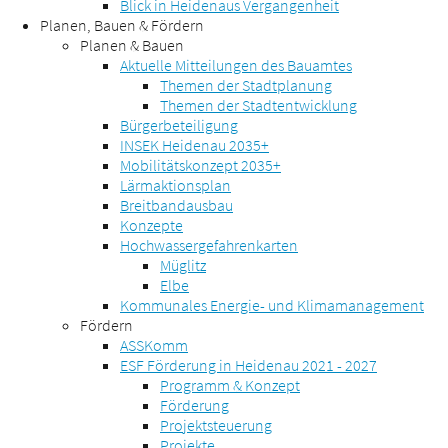
Blick in Heidenaus Vergangenheit
Planen, Bauen & Fördern
Planen & Bauen
Aktuelle Mitteilungen des Bauamtes
Themen der Stadtplanung
Themen der Stadtentwicklung
Bürgerbeteiligung
INSEK Heidenau 2035+
Mobilitätskonzept 2035+
Lärmaktionsplan
Breitbandausbau
Konzepte
Hochwassergefahrenkarten
Müglitz
Elbe
Kommunales Energie- und Klimamanagement
Fördern
ASSKomm
ESF Förderung in Heidenau 2021 - 2027
Programm & Konzept
Förderung
Projektsteuerung
Projekte