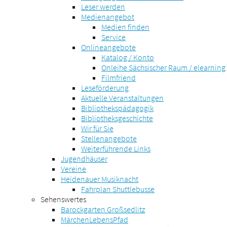
Leser werden
Medienangebot
Medien finden
Service
Onlineangebote
Katalog / Konto
Onleihe Sächsischer Raum / elearning
Filmfriend
Leseförderung
Aktuelle Veranstaltungen
Bibliothekspädagogik
Bibliotheksgeschichte
Wir für Sie
Stellenangebote
Weiterführende Links
Jugendhäuser
Vereine
Heidenauer Musiknacht
Fahrplan Shuttlebusse
Sehenswertes
Barockgarten Großsedlitz
MärchenLebensPfad