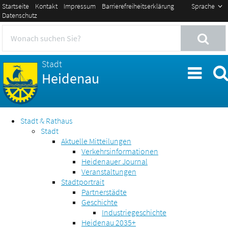
Startseite
Kontakt
Impressum
Barrierefreiheitserklärung
Sprache
Datenschutz
Stadt
Heidenau
Stadt & Rathaus
Stadt
Aktuelle Mitteilungen
Verkehrsinformationen
Heidenauer Journal
Veranstaltungen
Stadtportrait
Partnerstädte
Geschichte
Industriegeschichte
Heidenau 2035+