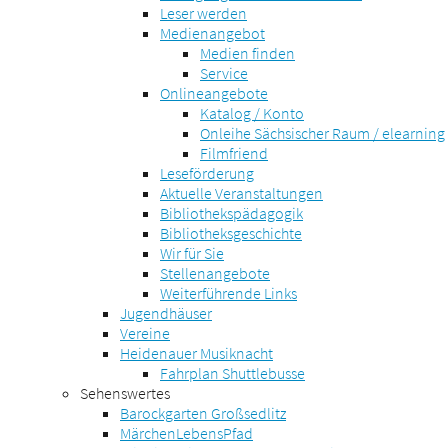
Leser werden
Medienangebot
Medien finden
Service
Onlineangebote
Katalog / Konto
Onleihe Sächsischer Raum / elearning
Filmfriend
Leseförderung
Aktuelle Veranstaltungen
Bibliothekspädagogik
Bibliotheksgeschichte
Wir für Sie
Stellenangebote
Weiterführende Links
Jugendhäuser
Vereine
Heidenauer Musiknacht
Fahrplan Shuttlebusse
Sehenswertes
Barockgarten Großsedlitz
MärchenLebensPfad