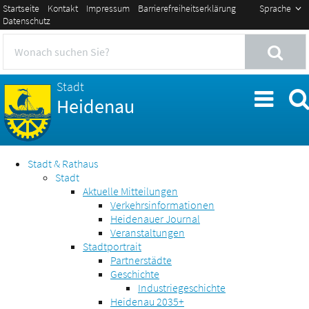
Startseite
Kontakt
Impressum
Barrierefreiheitserklärung
Sprache
Datenschutz
Stadt
Heidenau
Stadt & Rathaus
Stadt
Aktuelle Mitteilungen
Verkehrsinformationen
Heidenauer Journal
Veranstaltungen
Stadtportrait
Partnerstädte
Geschichte
Industriegeschichte
Heidenau 2035+