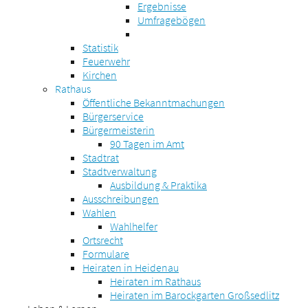
Ergebnisse
Umfragebögen
Statistik
Feuerwehr
Kirchen
Rathaus
Öffentliche Bekanntmachungen
Bürgerservice
Bürgermeisterin
90 Tagen im Amt
Stadtrat
Stadtverwaltung
Ausbildung & Praktika
Ausschreibungen
Wahlen
Wahlhelfer
Ortsrecht
Formulare
Heiraten in Heidenau
Heiraten im Rathaus
Heiraten im Barockgarten Großsedlitz