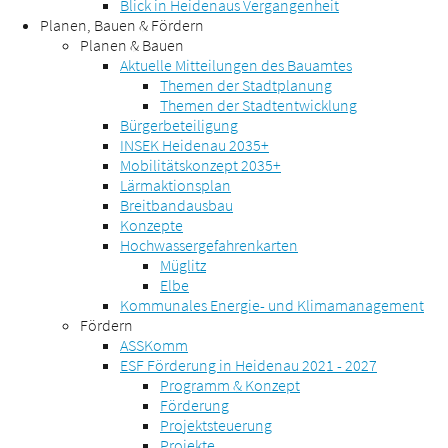
Blick in Heidenaus Vergangenheit
Planen, Bauen & Fördern
Planen & Bauen
Aktuelle Mitteilungen des Bauamtes
Themen der Stadtplanung
Themen der Stadtentwicklung
Bürgerbeteiligung
INSEK Heidenau 2035+
Mobilitätskonzept 2035+
Lärmaktionsplan
Breitbandausbau
Konzepte
Hochwassergefahrenkarten
Müglitz
Elbe
Kommunales Energie- und Klimamanagement
Fördern
ASSKomm
ESF Förderung in Heidenau 2021 - 2027
Programm & Konzept
Förderung
Projektsteuerung
Projekte