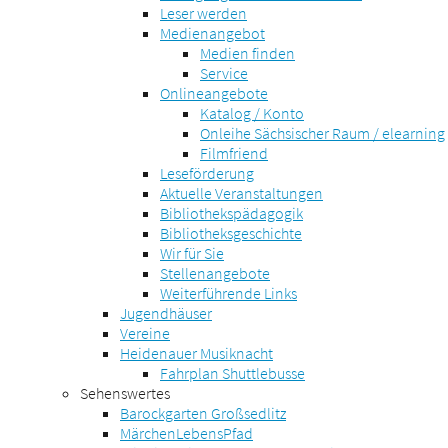
Leser werden
Medienangebot
Medien finden
Service
Onlineangebote
Katalog / Konto
Onleihe Sächsischer Raum / elearning
Filmfriend
Leseförderung
Aktuelle Veranstaltungen
Bibliothekspädagogik
Bibliotheksgeschichte
Wir für Sie
Stellenangebote
Weiterführende Links
Jugendhäuser
Vereine
Heidenauer Musiknacht
Fahrplan Shuttlebusse
Sehenswertes
Barockgarten Großsedlitz
MärchenLebensPfad