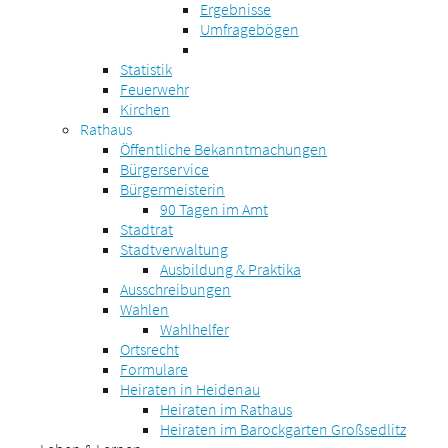
Ergebnisse
Umfragebögen
Statistik
Feuerwehr
Kirchen
Rathaus
Öffentliche Bekanntmachungen
Bürgerservice
Bürgermeisterin
90 Tagen im Amt
Stadtrat
Stadtverwaltung
Ausbildung & Praktika
Ausschreibungen
Wahlen
Wahlhelfer
Ortsrecht
Formulare
Heiraten in Heidenau
Heiraten im Rathaus
Heiraten im Barockgarten Großsedlitz