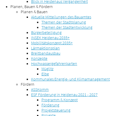
Blick in Heidenaus Vergangenheit
Planen, Bauen & Fördern
Planen & Bauen
Aktuelle Mitteilungen des Bauamtes
Themen der Stadtplanung
Themen der Stadtentwicklung
Bürgerbeteiligung
INSEK Heidenau 2035+
Mobilitätskonzept 2035+
Lärmaktionsplan
Breitbandausbau
Konzepte
Hochwassergefahrenkarten
Müglitz
Elbe
Kommunales Energie- und Klimamanagement
Fördern
ASSKomm
ESF Förderung in Heidenau 2021 - 2027
Programm & Konzept
Förderung
Projektsteuerung
Projekte