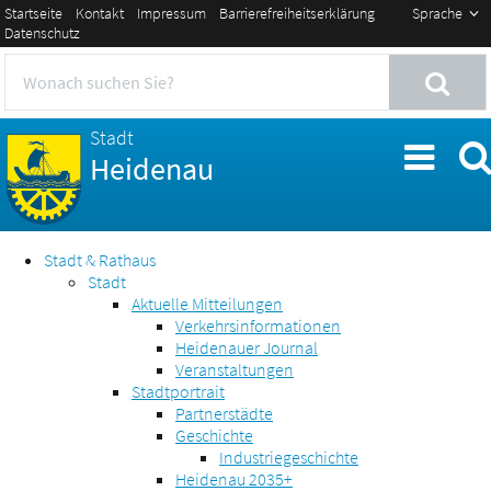
Startseite
Kontakt
Impressum
Barrierefreiheitserklärung
Sprache
Datenschutz
Stadt
Heidenau
Stadt & Rathaus
Stadt
Aktuelle Mitteilungen
Verkehrsinformationen
Heidenauer Journal
Veranstaltungen
Stadtportrait
Partnerstädte
Geschichte
Industriegeschichte
Heidenau 2035+