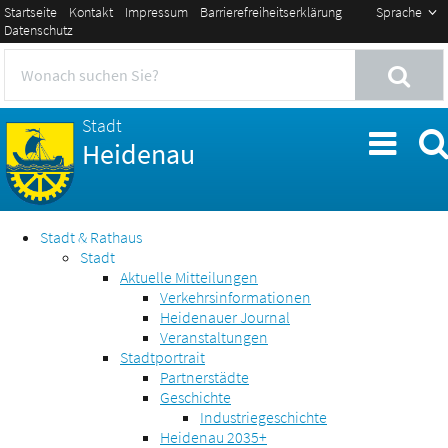
Startseite
Kontakt
Impressum
Barrierefreiheitserklärung
Sprache
Datenschutz
Stadt
Heidenau
Stadt & Rathaus
Stadt
Aktuelle Mitteilungen
Verkehrsinformationen
Heidenauer Journal
Veranstaltungen
Stadtportrait
Partnerstädte
Geschichte
Industriegeschichte
Heidenau 2035+