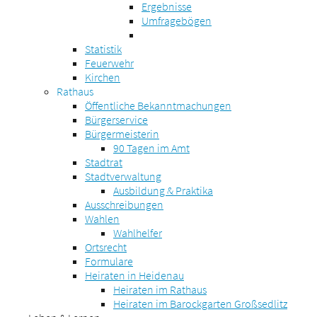
Ergebnisse
Umfragebögen
Statistik
Feuerwehr
Kirchen
Rathaus
Öffentliche Bekanntmachungen
Bürgerservice
Bürgermeisterin
90 Tagen im Amt
Stadtrat
Stadtverwaltung
Ausbildung & Praktika
Ausschreibungen
Wahlen
Wahlhelfer
Ortsrecht
Formulare
Heiraten in Heidenau
Heiraten im Rathaus
Heiraten im Barockgarten Großsedlitz