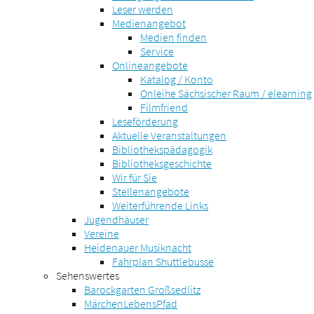
Leser werden
Medienangebot
Medien finden
Service
Onlineangebote
Katalog / Konto
Onleihe Sächsischer Raum / elearning
Filmfriend
Leseförderung
Aktuelle Veranstaltungen
Bibliothekspädagogik
Bibliotheksgeschichte
Wir für Sie
Stellenangebote
Weiterführende Links
Jugendhäuser
Vereine
Heidenauer Musiknacht
Fahrplan Shuttlebusse
Sehenswertes
Barockgarten Großsedlitz
MärchenLebensPfad