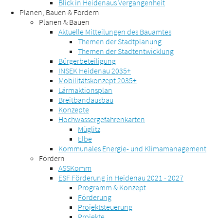
Blick in Heidenaus Vergangenheit
Planen, Bauen & Fördern
Planen & Bauen
Aktuelle Mitteilungen des Bauamtes
Themen der Stadtplanung
Themen der Stadtentwicklung
Bürgerbeteiligung
INSEK Heidenau 2035+
Mobilitätskonzept 2035+
Lärmaktionsplan
Breitbandausbau
Konzepte
Hochwassergefahrenkarten
Müglitz
Elbe
Kommunales Energie- und Klimamanagement
Fördern
ASSKomm
ESF Förderung in Heidenau 2021 - 2027
Programm & Konzept
Förderung
Projektsteuerung
Projekte