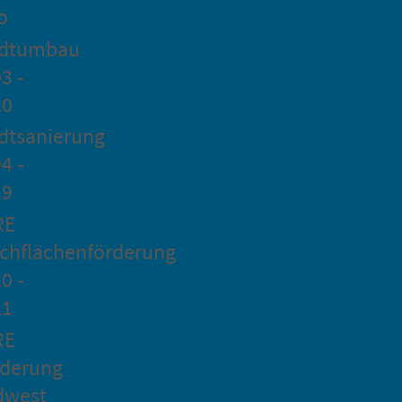
o
adtumbau
3 -
20
dtsanierung
4 -
19
RE
chflächenförderung
0 -
21
RE
rderung
dwest