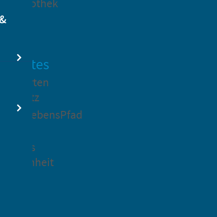
dtbibliothek
 &
swertes
ockgarten
ßsedlitz
rchenLebensPfad
ck in
idenaus
gangenheit