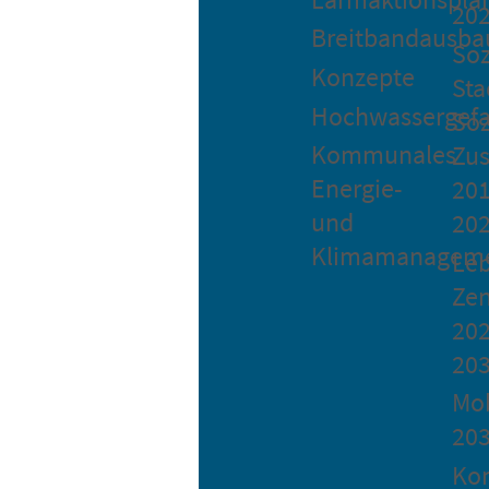
20
Breitbandausba
Soz
Konzepte
Sta
Hochwassergefa
Soz
Kommunales
Zu
Energie-
201
und
20
Klimamanagem
Le
Ze
202
20
Mob
20
Ko