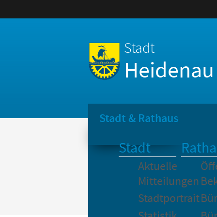
Stadt
Heidenau
Stadt & Rathaus
Stadt
Ratha
Aktuelle
Öff
Mitteilungen
Be
Stadtportrait
Bür
Statistik
Bür