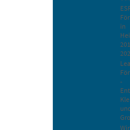
ES
Fö
in
He
201
20
Le
Fö
-
Ent
Kle
un
Gro
Wir