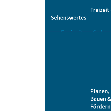
Sta
Bikesharing
Freizeit
Sehenswertes
Freizeit
Sehen
Veranstaltungen
Bar
Gro
Albert-
Schwarz-
Mä
Bad
Bli
Stadtbibliothek
He
Ver
Jugendhäuser
Planen,
Vereine
Bauen &
Heidenauer
Fördern
Musiknacht