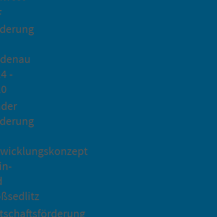
F
rderung
idenau
4 -
20
ader
rderung
wicklungskonzept
in-
d
ßsedlitz
tschaftsförderung