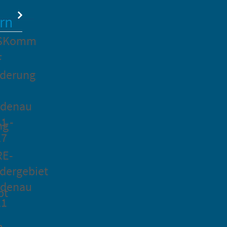
rn
SKomm
F
rderung
idenau
1 -
ng
27
RE-
dergebiet
idenau
pt
21
n