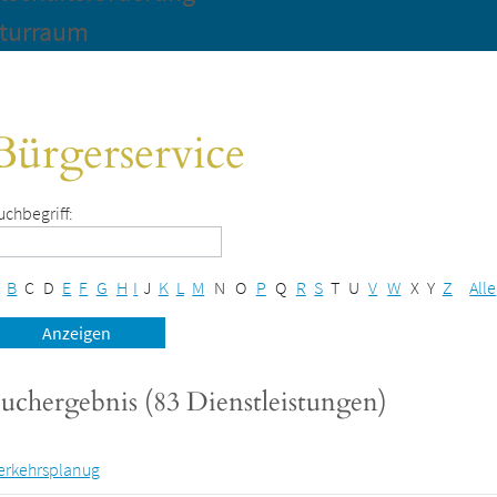
turraum
Bürgerservice
uchbegriff:
B
C
D
E
F
G
H
I
J
K
L
M
N
O
P
Q
R
S
T
U
V
W
X
Y
Z
Alle
uchergebnis (83 Dienstleistungen)
erkehrsplanug