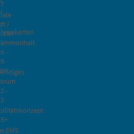
27
u
iale
dt /
hrenkarten
ialer
sammenhalt
6 -
29
ent
bendiges
ntrum
2 -
32
ilitätskonzept
35+
m.EMS