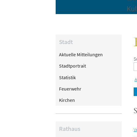
Kul
Stadt
Aktuelle Mitteilungen
S
Stadtportrait
Statistik
A
Feuerwehr
Kirchen
S
Rathaus
V