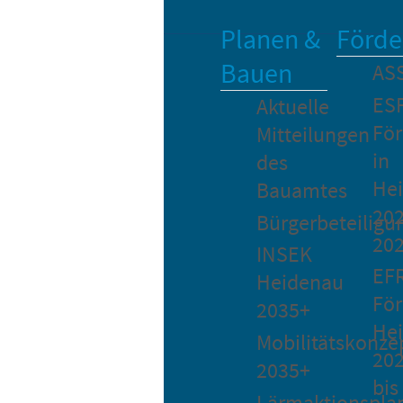
Planen &
Förde
Bauen
AS
ES
Aktuelle
Fö
Mitteilungen
in
des
He
Bauamtes
202
Bürgerbeteiligu
20
INSEK
EF
Heidenau
För
2035+
He
Mobilitätskonze
20
2035+
bis
Lärmaktionspla