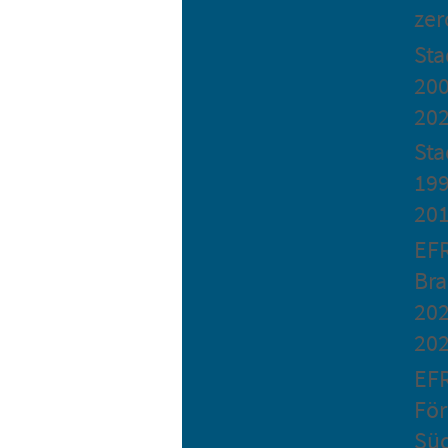
zer
St
200
20
Sta
199
20
EF
Bra
202
20
EF
Fö
Sü