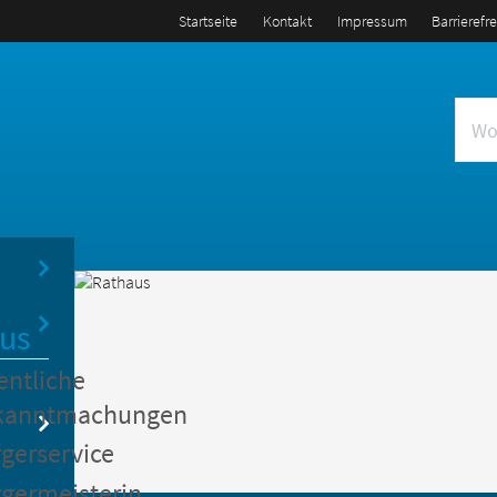
Startseite
Kontakt
Impressum
Barrierefr
us
entliche
kanntmachungen
gerservice
germeisterin