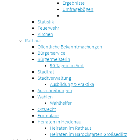
Ergebnisse
Umfragebögen
Statistik
Feuerwehr
Kirchen
Rathaus
Öffentliche Bekanntmachungen
Bürgerservice
Bürgermeisterin
90 Tagen im Amt
Stadtrat
Stadtverwaltung
Ausbildung & Praktika
Ausschreibungen
Wahlen
Wahlhelfer
Ortsrecht
Formulare
Heiraten in Heidenau
Heiraten im Rathaus
Heiraten im Barockgarten Großsedlitz