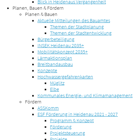
Blick in Heidenaus Vergangenheit
Planen, Bauen & Fördern
Planen & Bauen
Aktuelle Mitteilungen des Bauamtes
Themen der Stadtplanung
Themen der Stadtentwicklung
Bürgerbeteiligung
INSEK Heidenau 2035+
Mobilitätskonzept 2035+
Lärmaktionsplan
Breitbandausbau
Konzepte
Hochwassergefahrenkarten
Müglitz
Elbe
Kommunales Energie- und Klimamanagement
Fördern
ASSKomm
ESF Förderung in Heidenau 2021 - 2027
Programm & Konzept
Förderung
Projektsteuerung
Projekte