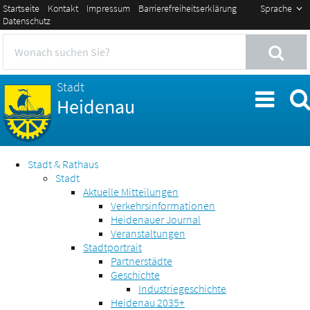
Startseite
Kontakt
Impressum
Barrierefreiheitserklärung
Sprache
Datenschutz
Stadt
Heidenau
Stadt & Rathaus
Stadt
Aktuelle Mitteilungen
Verkehrsinformationen
Heidenauer Journal
Veranstaltungen
Stadtportrait
Partnerstädte
Geschichte
Industriegeschichte
Heidenau 2035+