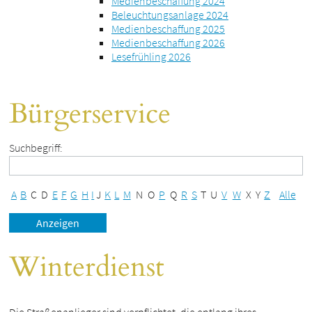
Medienbeschaffung 2024
Beleuchtungsanlage 2024
Medienbeschaffung 2025
Medienbeschaffung 2026
Lesefrühling 2026
Bürgerservice
Suchbegriff:
A
B
C
D
E
F
G
H
I
J
K
L
M
N
O
P
Q
R
S
T
U
V
W
X
Y
Z
Alle
Winterdienst