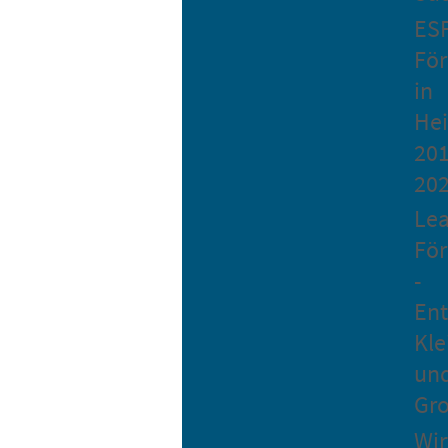
ES
Fö
in
He
201
20
Le
Fö
-
Ent
Kle
un
Gro
Wir