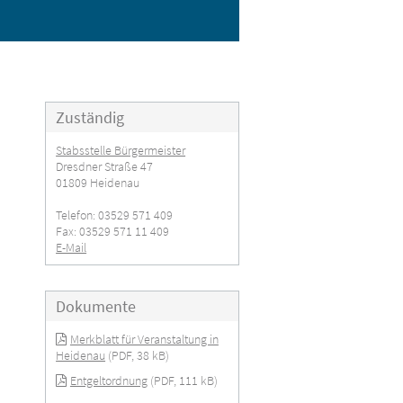
Zuständig
Stabsstelle Bürgermeister
Dresdner Straße 47
01809 Heidenau
Telefon: 03529 571 409
Fax: 03529 571 11 409
E-Mail
Dokumente
Merkblatt für Veranstaltung in
Heidenau
(PDF, 38 kB)
Entgeltordnung
(PDF, 111 kB)