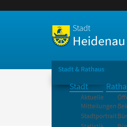
Stadt
Heidenau
Stadt & Rathaus
Stadt
Ratha
Aktuelle
Öff
Mitteilungen
Be
Stadtportrait
Bür
Statistik
Bür