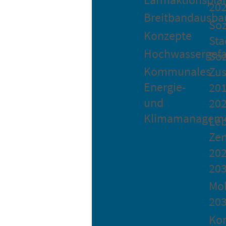
20
Breitbandausba
Soz
Konzepte
Sta
Hochwassergefa
Soz
Kommunales
Zu
Energie-
201
und
20
Klimamanagem
Le
Ze
202
20
Mob
20
Ko