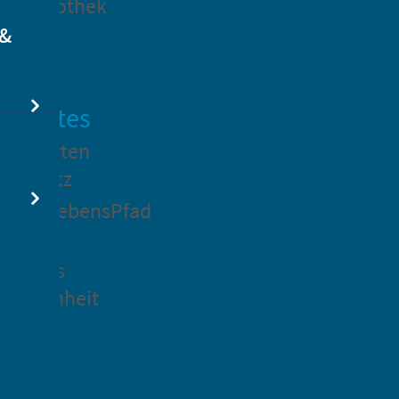
dtbibliothek
 &
swertes
ockgarten
ßsedlitz
rchenLebensPfad
ck in
idenaus
gangenheit