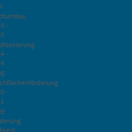
o
adtumbau
3 -
20
dtsanierung
4 -
19
RE
chflächenförderung
0 -
21
RE
rderung
dwest