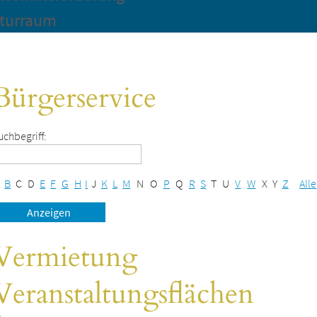
turraum
Bürgerservice
uchbegriff:
B
C
D
E
F
G
H
I
J
K
L
M
N
O
P
Q
R
S
T
U
V
W
X
Y
Z
Alle
Vermietung
Veranstaltungsflächen