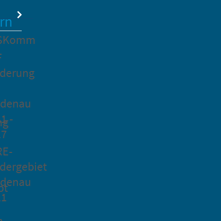
rn
SKomm
F
rderung
idenau
1 -
ng
27
RE-
dergebiet
idenau
pt
21
n