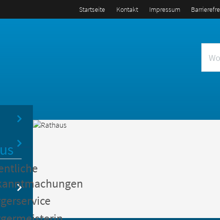
Startseite
Kontakt
Impressum
Barrierefr
us
entliche
kanntmachungen
gerservice
germeisterin