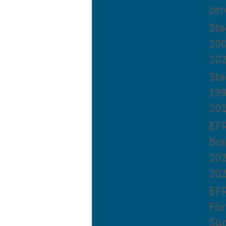
zer
St
200
20
Sta
199
20
EF
Bra
202
20
EF
Fö
Sü