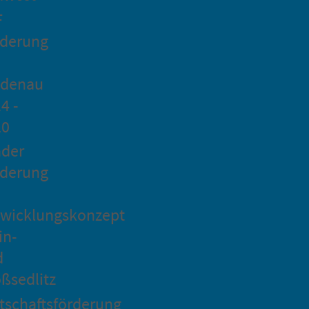
F
rderung
idenau
4 -
20
ader
rderung
wicklungskonzept
in-
d
ßsedlitz
tschaftsförderung