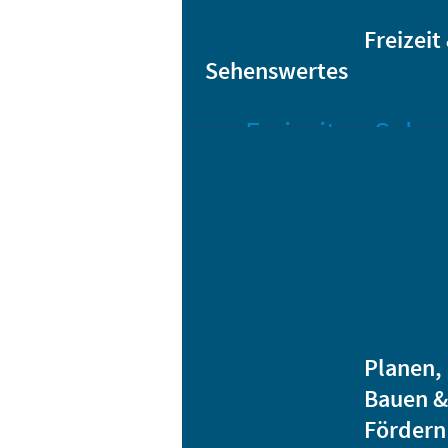
Sta
Bikesharing
Freizeit
Sehenswertes
Freizeit
Sehen
Veranstaltungen
Bar
Gro
Albert-
Schwarz-
Mä
Bad
Bli
Stadtbibliothek
He
Ver
Jugendhäuser
Planen,
Vereine
Bauen &
Heidenauer
Fördern
Musiknacht