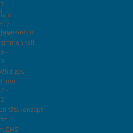
27
u
iale
dt /
hrenkarten
ialer
sammenhalt
6 -
29
ent
bendiges
ntrum
2 -
32
ilitätskonzept
35+
m.EMS