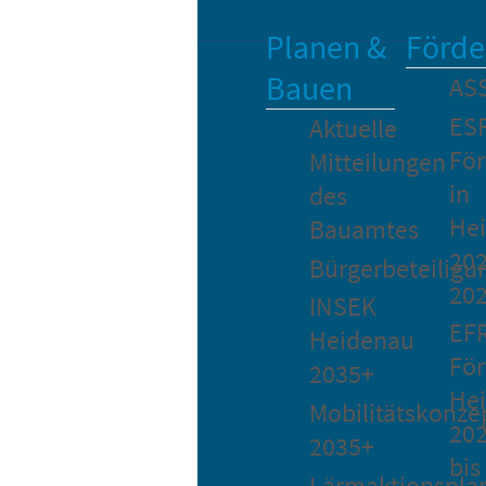
Planen &
Förde
Bauen
AS
ES
Aktuelle
Fö
Mitteilungen
in
des
He
Bauamtes
202
Bürgerbeteiligu
20
INSEK
EF
Heidenau
För
2035+
He
Mobilitätskonze
20
2035+
bis
Lärmaktionspla