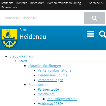
Startseite
Kontakt
Impressum
Barrierefreiheitserklärung
Sprache
Datenschutz
Stadt
Heidenau
Stadt & Rathaus
Stadt
Aktuelle Mitteilungen
Verkehrsinformationen
Heidenauer Journal
Veranstaltungen
Stadtportrait
Partnerstädte
Geschichte
Industriegeschichte
Heidenau 2035+