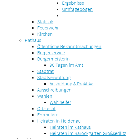
Ergebnisse
Umfragebögen
Statistik
Feuerwehr
Kirchen
Rathaus
Öffentliche Bekanntmachungen
Bürgerservice
Bürgermeisterin
90 Tagen im Amt
Stadtrat
Stadtverwaltung
Ausbildung & Praktika
Ausschreibungen
Wahlen
Wahlhelfer
Ortsrecht
Formulare
Heiraten in Heidenau
Heiraten im Rathaus
Heiraten im Barockgarten Großsedlitz