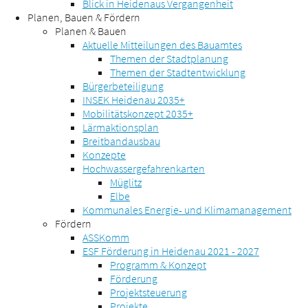
Blick in Heidenaus Vergangenheit
Planen, Bauen & Fördern
Planen & Bauen
Aktuelle Mitteilungen des Bauamtes
Themen der Stadtplanung
Themen der Stadtentwicklung
Bürgerbeteiligung
INSEK Heidenau 2035+
Mobilitätskonzept 2035+
Lärmaktionsplan
Breitbandausbau
Konzepte
Hochwassergefahrenkarten
Müglitz
Elbe
Kommunales Energie- und Klimamanagement
Fördern
ASSKomm
ESF Förderung in Heidenau 2021 - 2027
Programm & Konzept
Förderung
Projektsteuerung
Projekte