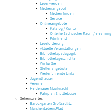
Leser werden
Medienangebot
Medien finden
Service
Onlineangebote
Katalog / Konto
Onleihe Sächsischer Raum / elearning
Filmfriend
Leseförderung
Aktuelle Veranstaltungen
Bibliothekspädagogik
Bibliotheksgeschichte
Wir für Sie
Stellenangebote
Weiterführende Links
Jugendhäuser
Vereine
Heidenauer Musiknacht
Fahrplan Shuttlebusse
Sehenswertes
Barockgarten Großsedlitz
MärchenLebensPfad