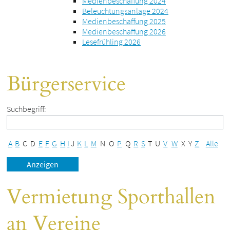
Medienbeschaffung 2024
Beleuchtungsanlage 2024
Medienbeschaffung 2025
Medienbeschaffung 2026
Lesefrühling 2026
Bürgerservice
Suchbegriff:
A
B
C
D
E
F
G
H
I
J
K
L
M
N
O
P
Q
R
S
T
U
V
W
X
Y
Z
Alle
Vermietung Sporthallen
an Vereine