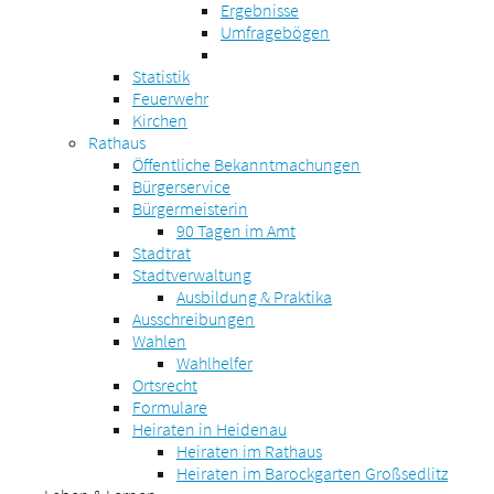
Ergebnisse
Umfragebögen
Statistik
Feuerwehr
Kirchen
Rathaus
Öffentliche Bekanntmachungen
Bürgerservice
Bürgermeisterin
90 Tagen im Amt
Stadtrat
Stadtverwaltung
Ausbildung & Praktika
Ausschreibungen
Wahlen
Wahlhelfer
Ortsrecht
Formulare
Heiraten in Heidenau
Heiraten im Rathaus
Heiraten im Barockgarten Großsedlitz