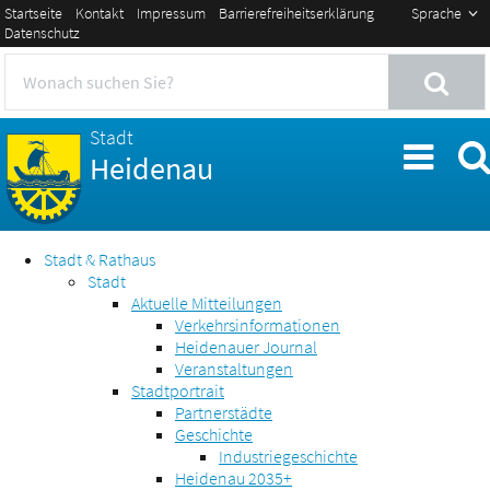
Startseite
Kontakt
Impressum
Barrierefreiheitserklärung
Sprache
Datenschutz
Stadt
Heidenau
Stadt & Rathaus
Stadt
Aktuelle Mitteilungen
Verkehrsinformationen
Heidenauer Journal
Veranstaltungen
Stadtportrait
Partnerstädte
Geschichte
Industriegeschichte
Heidenau 2035+