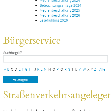
Medienbeschaffung 2024
Beleuchtungsanlage 2024
Medienbeschaffung 2025
Medienbeschaffung 2026
Lesefrühling 2026
Bürgerservice
Suchbegriff:
A
B
C
D
E
F
G
H
I
J
K
L
M
N
O
P
Q
R
S
T
U
V
W
X
Y
Z
Alle
Straßenverkehrsangelege