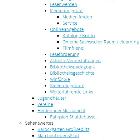
Leser werden
Medienangebot
Medien finden
Service
Onlineangebote
Katalog / Konto
Onleihe Sächsischer Raum / elearning
Filmfriend
Leseförderung
Aktuelle Veranstaltungen
Bibliothekspädagogik
Bibliotheksgeschichte
Wir für Sie
Stellenangebote
Weiterführende Links
Jugendhäuser
Vereine
Heidenauer Musiknacht
Fahrplan Shuttlebusse
Sehenswertes
Barockgarten Großsedlitz
MärchenLebensPfad