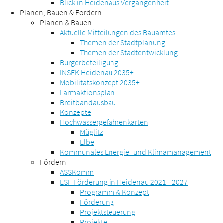
Blick in Heidenaus Vergangenheit
Planen, Bauen & Fördern
Planen & Bauen
Aktuelle Mitteilungen des Bauamtes
Themen der Stadtplanung
Themen der Stadtentwicklung
Bürgerbeteiligung
INSEK Heidenau 2035+
Mobilitätskonzept 2035+
Lärmaktionsplan
Breitbandausbau
Konzepte
Hochwassergefahrenkarten
Müglitz
Elbe
Kommunales Energie- und Klimamanagement
Fördern
ASSKomm
ESF Förderung in Heidenau 2021 - 2027
Programm & Konzept
Förderung
Projektsteuerung
Projekte