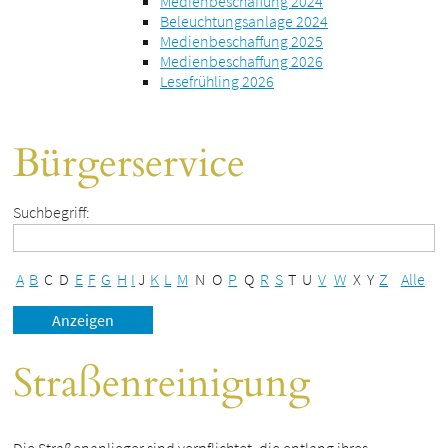
Medienbeschaffung 2024
Beleuchtungsanlage 2024
Medienbeschaffung 2025
Medienbeschaffung 2026
Lesefrühling 2026
Bürgerservice
Suchbegriff:
A
B
C
D
E
F
G
H
I
J
K
L
M
N
O
P
Q
R
S
T
U
V
W
X
Y
Z
Alle
Straßenreinigung