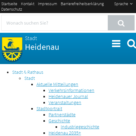
Startseite
Kontakt
Impressum
Barrierefreiheitserklärung
Sprache
Datenschutz
Stadt
Heidenau
Stadt & Rathaus
Stadt
Aktuelle Mitteilungen
Verkehrsinformationen
Heidenauer Journal
Veranstaltungen
Stadtportrait
Partnerstädte
Geschichte
Industriegeschichte
Heidenau 2035+