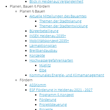
Blick in Heidenaus Vergangenheit
Planen, Bauen & Fördern
Planen & Bauen
Aktuelle Mitteilungen des Bauamtes
Themen der Stadtplanung
Themen der Stadtentwicklung
Bürgerbeteiligung
INSEK Heidenau 2035+
Mobilitätskonzept 2035+
Lärmaktionsplan
Breitbandausbau
Konzepte
Hochwassergefahrenkarten
Müglitz
Elbe
Kommunales Energie- und Klimamanagement
Fördern
ASSKomm
ESF Förderung in Heidenau 2021 - 2027
Programm & Konzept
Förderung
Projektsteuerung
Projekte