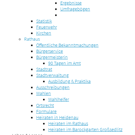
Ergebnisse
Umfragebögen
Statistik
Feuerwehr
Kirchen
Rathaus
Öffentliche Bekanntmachungen
Bürgerservice
Bürgermeisterin
90 Tagen im Amt
Stadtrat
Stadtverwaltung
Ausbildung & Praktika
Ausschreibungen
Wahlen
Wahlhelfer
Ortsrecht
Formulare
Heiraten in Heidenau
Heiraten im Rathaus
Heiraten im Barockgarten Großsedlitz