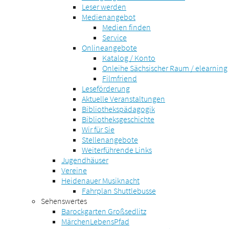
Leser werden
Medienangebot
Medien finden
Service
Onlineangebote
Katalog / Konto
Onleihe Sächsischer Raum / elearning
Filmfriend
Leseförderung
Aktuelle Veranstaltungen
Bibliothekspädagogik
Bibliotheksgeschichte
Wir für Sie
Stellenangebote
Weiterführende Links
Jugendhäuser
Vereine
Heidenauer Musiknacht
Fahrplan Shuttlebusse
Sehenswertes
Barockgarten Großsedlitz
MärchenLebensPfad