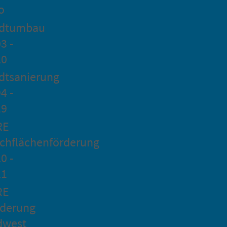
o
adtumbau
3 -
20
dtsanierung
4 -
19
RE
chflächenförderung
0 -
21
RE
rderung
dwest