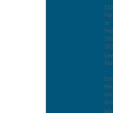
ES
Fö
in
He
201
20
Le
Fö
-
Ent
Kle
un
Gro
Wir