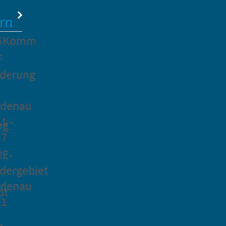
rn
SKomm
F
rderung
idenau
1 -
ng
27
RE-
dergebiet
idenau
pt
21
n