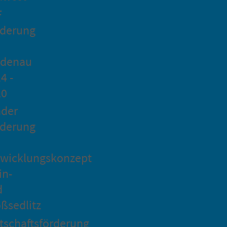
F
rderung
idenau
4 -
20
ader
rderung
wicklungskonzept
in-
d
ßsedlitz
tschaftsförderung