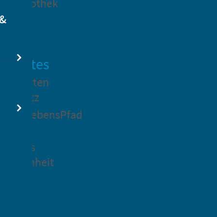
dtbibliothek
 &
swertes
ockgarten
ßsedlitz
rchenLebensPfad
ck in
idenaus
gangenheit