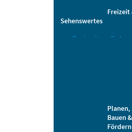
Sta
Bikesharing
Freizeit
Sehenswertes
Freizeit
Sehen
Veranstaltungen
Bar
Gro
Albert-
Schwarz-
Mä
Bad
Bli
Stadtbibliothek
He
Ver
Jugendhäuser
Planen,
Vereine
Bauen &
Heidenauer
Fördern
Musiknacht