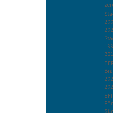
zer
St
200
20
Sta
199
20
EF
Bra
202
20
EF
Fö
Sü