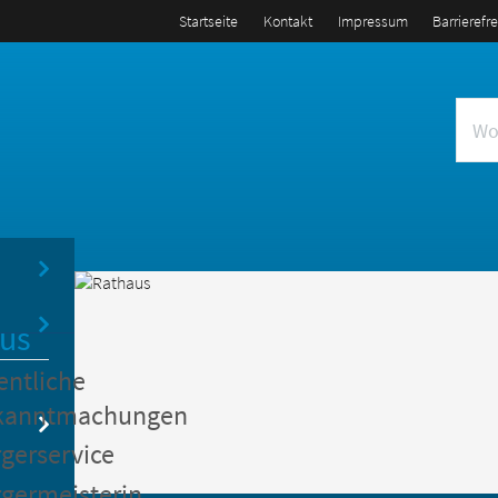
Startseite
Kontakt
Impressum
Barrierefr
us
entliche
kanntmachungen
gerservice
germeisterin