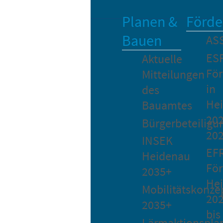
Planen &
Förde
Bauen
AS
ES
Aktuelle
Fö
Mitteilungen
in
des
He
Bauamtes
202
Bürgerbeteiligu
20
INSEK
EF
Heidenau
För
2035+
He
Mobilitätskonze
20
2035+
bis
Lärmaktionspla