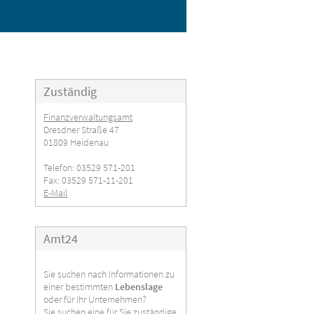
Zuständig
Finanzverwaltungsamt
Dresdner Straße 47
01809 Heidenau
Telefon: 03529 571-201
Fax: 03529 571-11-201
E-Mail
Amt24
Sie suchen nach Informationen zu
einer bestimmten
Lebenslage
oder für Ihr Unternehmen?
Sie suchen eine für Sie zuständige