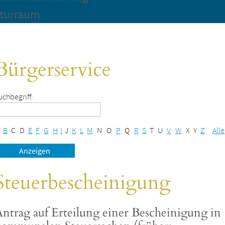
turraum
Bürgerservice
uchbegriff:
B
C
D
E
F
G
H
I
J
K
L
M
N
O
P
Q
R
S
T
U
V
W
X
Y
Z
Alle
Steuerbescheinigung
ntrag auf Erteilung einer Bescheinigung in