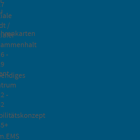
27
u
iale
dt /
hrenkarten
ialer
sammenhalt
6 -
29
ent
bendiges
ntrum
2 -
32
ilitätskonzept
35+
m.EMS