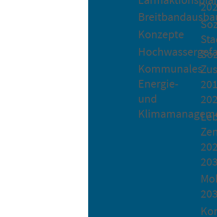
20
Breitbandausba
Soz
Konzepte
Sta
Hochwassergefa
Soz
Kommunales
Zu
Energie-
201
und
20
Klimamanagem
Le
Ze
202
20
Mob
20
Ko