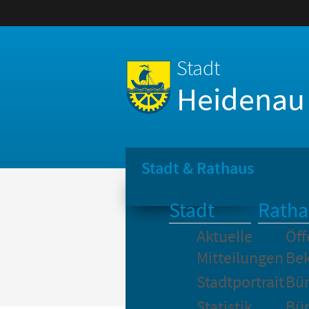
Stadt
Heidenau
Stadt & Rathaus
Stadt
Ratha
Aktuelle
Öff
Mitteilungen
Be
Stadtportrait
Bür
Statistik
Bür