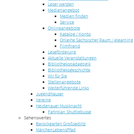
Leser werden
Medienangebot
Medien finden
Service
Onlineangebote
Katalog / Konto
Onleihe Sächsischer Raum / elearning
Filmfriend
Leseförderung
Aktuelle Veranstaltungen
Bibliothekspädagogik
Bibliotheksgeschichte
Wir für Sie
Stellenangebote
Weiterführende Links
Jugendhäuser
Vereine
Heidenauer Musiknacht
Fahrplan Shuttlebusse
Sehenswertes
Barockgarten Großsedlitz
MärchenLebensPfad