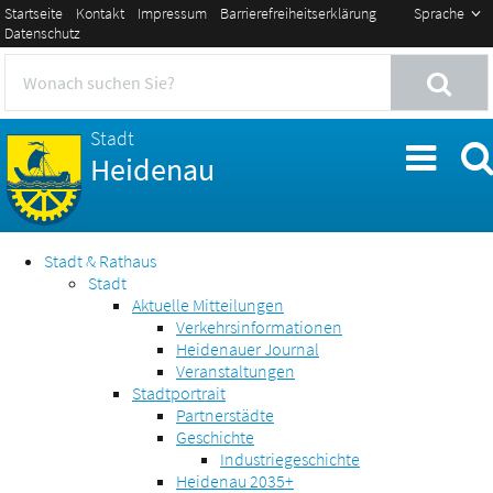
Startseite
Kontakt
Impressum
Barrierefreiheitserklärung
Sprache
Datenschutz
Stadt
Heidenau
Stadt & Rathaus
Stadt
Aktuelle Mitteilungen
Verkehrsinformationen
Heidenauer Journal
Veranstaltungen
Stadtportrait
Partnerstädte
Geschichte
Industriegeschichte
Heidenau 2035+