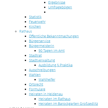
Ergebnisse
Umfragebögen
Statistik
Feuerwehr
Kirchen
Rathaus
Öffentliche Bekanntmachungen
Bürgerservice
Bürgermeisterin
90 Tagen im Amt
Stadtrat
Stadtverwaltung
Ausbildung & Praktika
Ausschreibungen
Wahlen
Wahlhelfer
Ortsrecht
Formulare
Heiraten in Heidenau
Heiraten im Rathaus
Heiraten im Barockgarten Großsedlitz