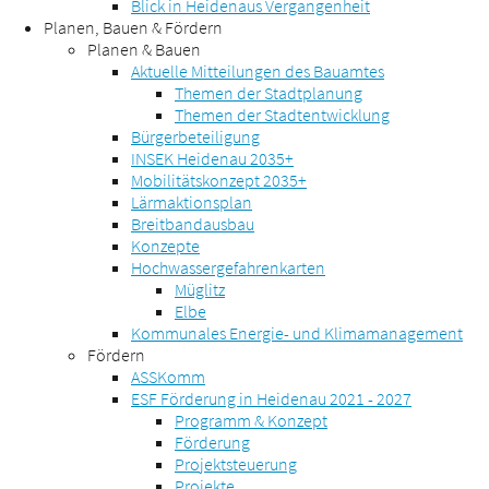
Blick in Heidenaus Vergangenheit
Planen, Bauen & Fördern
Planen & Bauen
Aktuelle Mitteilungen des Bauamtes
Themen der Stadtplanung
Themen der Stadtentwicklung
Bürgerbeteiligung
INSEK Heidenau 2035+
Mobilitätskonzept 2035+
Lärmaktionsplan
Breitbandausbau
Konzepte
Hochwassergefahrenkarten
Müglitz
Elbe
Kommunales Energie- und Klimamanagement
Fördern
ASSKomm
ESF Förderung in Heidenau 2021 - 2027
Programm & Konzept
Förderung
Projektsteuerung
Projekte