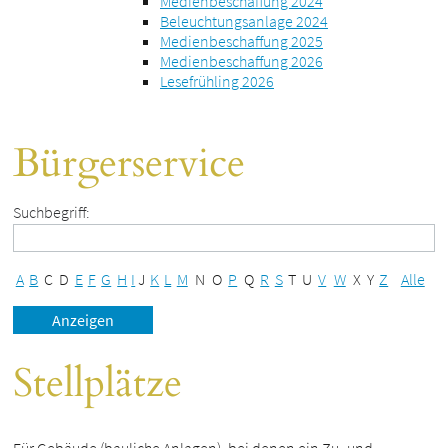
Medienbeschaffung 2024
Beleuchtungsanlage 2024
Medienbeschaffung 2025
Medienbeschaffung 2026
Lesefrühling 2026
Bürgerservice
Suchbegriff:
A
B
C
D
E
F
G
H
I
J
K
L
M
N
O
P
Q
R
S
T
U
V
W
X
Y
Z
Alle
Stellplätze